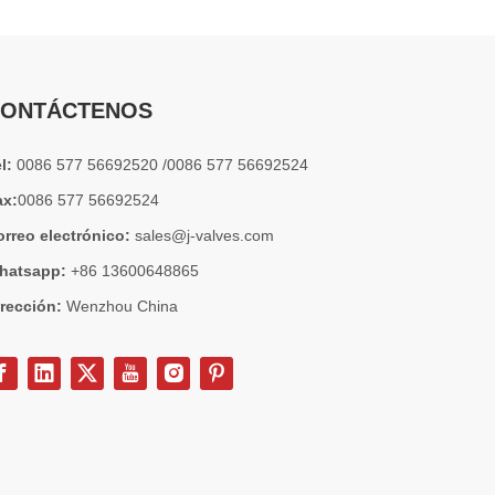
ONTÁCTENOS
el:
0086 577 56692520 /0086 577 56692524
ax:
0086 577 56692524
orreo electrónico:
sales@j-valves.com
hatsapp:
+86 13600648865
irección:
Wenzhou China