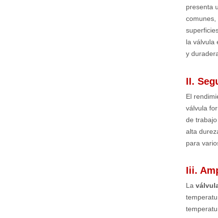
presenta u
comunes, c
superficie
la válvula
y durader
II. Se
El rendimi
válvula fo
de trabajo
alta durez
para vario
Iii. A
La
válvul
temperatu
temperatu