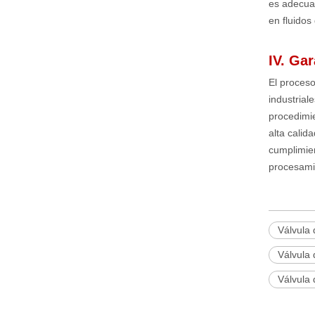
es adecua
en fluidos
IV. Gar
El proces
industrial
procedimie
alta calid
cumplimien
procesamie
Válvula
Válvula
Válvula