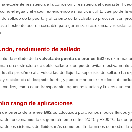
na excelente resistencia a la corrosión y resistencia al desgaste. Puede
omo el agua y el vapor, extendiendo así su vida útil. El cuerpo de la 
s de sellado de la puerta y el asiento de la válvula se procesan con pre
 está hecho de acero inoxidable para garantizar resistencia y resistencia
a.
gundo, rendimiento de sellado
ento de sellado de la
válvula de puerta de bronce B62
es extremadam
rman una estructura de doble sellado, que puede evitar efectivamente l
 de alta presión o alta velocidad de flujo. La superficie de sellado ha 
a y resistencia al desgaste fuerte, y puede mantener un efecto de se
s medios, como agua transparente, aguas residuales y fluidos que con
mplio rango de aplicaciones
a de puerta de bronce B62
es adecuada para varios medios fluidos y 
ra de funcionamiento es generalmente entre -20 ℃ y +200 ℃, lo que pu
ra de los sistemas de fluidos más comunes. En términos de medio, la