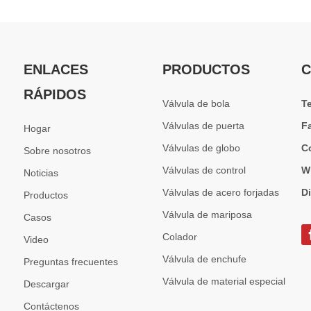
ENLACES
PRODUCTOS
C
RÁPIDOS
Válvula de bola
T
Válvulas de puerta
F
Hogar
Válvulas de globo
C
Sobre nosotros
Válvulas de control
W
Noticias
Válvulas de acero forjadas
D
Productos
Válvula de mariposa
Casos
Colador
Video
Válvula de enchufe
Preguntas frecuentes
Válvula de material especial
Descargar
Contáctenos