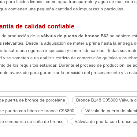
da para fluidos limpios, como agua transparente y agua de mar, sino
 que contienen una pequeña cantidad de impurezas o partículas.
antía de calidad confiable
o de producción de la
válvula de puerta de bronce B62
se adhiere es
es relevantes. Desde la adquisición de materia prima hasta la entrega
nto sufre una rigurosa inspección y control de calidad. Todas sus ma
ad y se someten a un análisis estricto de composición química y pruebas
to de los requisitos estándar. Durante el proceso de producción, se a
nto avanzado para garantizar la precisión del procesamiento y la estab
 de puerta de bronce de porcelana
Bronce B148 C95800 Válvula d
 de puerta con brida de bronce C95800
Válvula de puerta de alum
 de compuerta de cuña de bronce
Válvula de puerta con bronce c