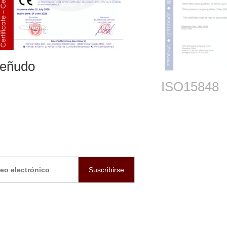
API607
SO15848
Suscribirse