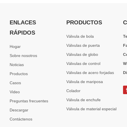
ENLACES
PRODUCTOS
C
RÁPIDOS
Válvula de bola
T
Válvulas de puerta
F
Hogar
Válvulas de globo
C
Sobre nosotros
Válvulas de control
W
Noticias
Válvulas de acero forjadas
D
Productos
Válvula de mariposa
Casos
Colador
Video
Válvula de enchufe
Preguntas frecuentes
Válvula de material especial
Descargar
Contáctenos