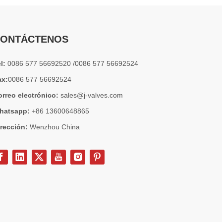
ONTÁCTENOS
el:
0086 577 56692520 /0086 577 56692524
ax:
0086 577 56692524
orreo electrónico:
sales@j-valves.com
hatsapp:
+86 13600648865
irección:
Wenzhou China