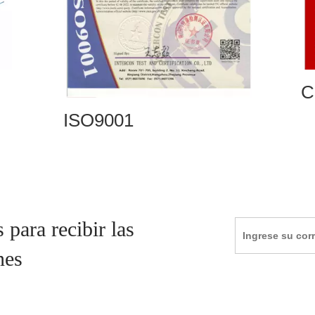
Ceñudo
I
 para recibir las
nes