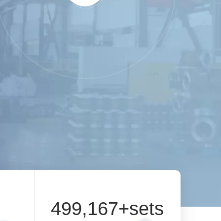
500,000
+sets