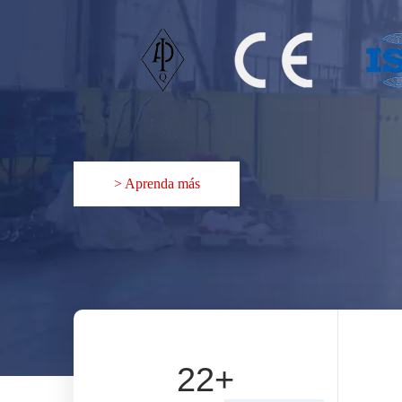
> Aprenda más
22
+