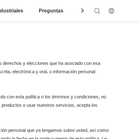
dustriales
Preguntas Frecuentes
Contáctenos
os derechos y elecciones que ha asociado con esa
rita, electrónica y oral, o información personal
do con esta política o los términos y condiciones, no
 productos o usar nuestros servicios, acepta los
mación personal que ya tengamos sobre usted, así como
ndo la fecha en la parte superior de esta política. Le