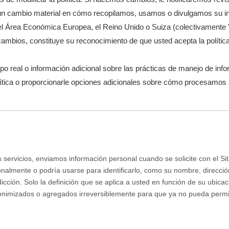
ún cambio material en cómo recopilamos, usamos o divulgamos su in
a el Área Económica Europea, el Reino Unido o Suiza (colectivamente 
 cambios, constituye su reconocimiento de que usted acepta la polític
 real o información adicional sobre las prácticas de manejo de info
ítica o proporcionarle opciones adicionales sobre cómo procesamos 
 servicios, enviamos información personal cuando se solicite con el Si
sonalmente o podría usarse para identificarlo, como su nombre, direcció
icción. Solo la definición que se aplica a usted en función de su ubicac
onimizados o agregados irreversiblemente para que ya no pueda permit