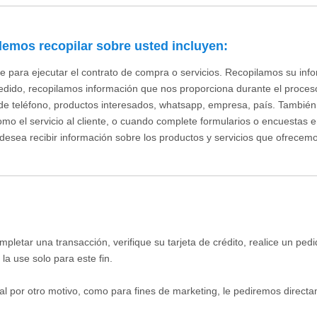
demos recopilar sobre usted incluyen:
te para ejecutar el contrato de compra o servicios. Recopilamos su in
un pedido, recopilamos información que nos proporciona durante el proces
o de teléfono, productos interesados, whatsapp, empresa, país. Tambi
 el servicio al cliente, o cuando complete formularios o encuestas e
 desea recibir información sobre los productos y servicios que ofrecem
letar una transacción, verifique su tarjeta de crédito, realice un p
a use solo para este fin.
l por otro motivo, como para fines de marketing, le pediremos direct