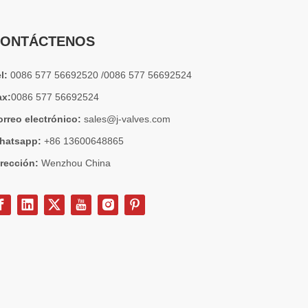
ONTÁCTENOS
el:
0086 577 56692520 /0086 577 56692524
ax:
0086 577 56692524
orreo electrónico:
sales@j-valves.com
hatsapp:
+86 13600648865
irección:
Wenzhou China