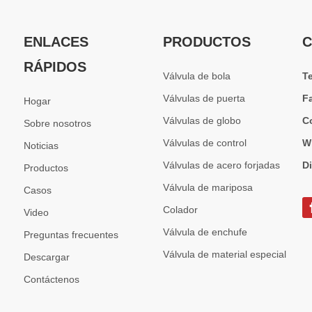
ENLACES
PRODUCTOS
C
RÁPIDOS
Válvula de bola
T
Válvulas de puerta
F
Hogar
Válvulas de globo
C
Sobre nosotros
Válvulas de control
W
Noticias
Válvulas de acero forjadas
D
Productos
Válvula de mariposa
Casos
Colador
Video
Válvula de enchufe
Preguntas frecuentes
Válvula de material especial
Descargar
Contáctenos