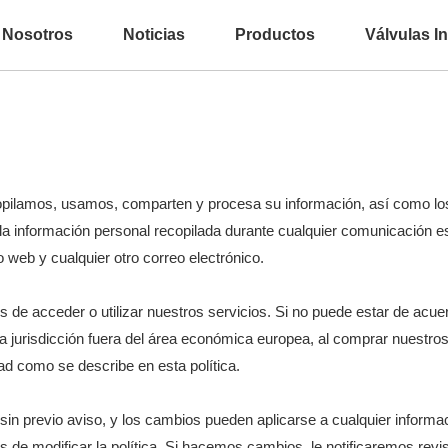
 Nosotros
Noticias
Productos
Válvulas In
ecopilamos, usamos, comparten y procesa su información, así como l
 la información personal recopilada durante cualquier comunicación esc
io web y cualquier otro correo electrónico.
s de acceder o utilizar nuestros servicios. Si no puede estar de acuer
a jurisdicción fuera del área económica europea, al comprar nuestros
ad como se describe en esta política.
sin previo aviso, y los cambios pueden aplicarse a cualquier infor
de modificar la política. Si hacemos cambios, le notificaremos revisa