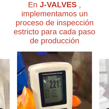
En
J-VALVES
,
implementamos un
proceso de inspección
estricto para cada paso
de producción