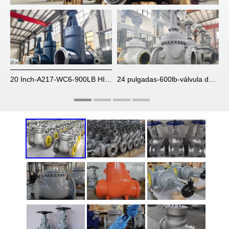
vula-Gate-Gate-Gate-Válvula
20 Inch-A217-WC6-900LB HIGH-TEMPERADA APRESURA SELACIÓN GATE-GATE-
24 pulgadas-600lb-válvula de válvula de válvula de válvula