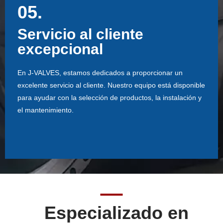
05.
05.
Servicio al cliente
Servicio al cliente
excepcional
excepcional
En J-VALVES, estamos dedicados a proporcionar un
En J-VALVES, estamos dedicados a proporcionar un
excelente servicio al cliente. Nuestro equipo está disponible
excelente servicio al cliente. Nuestro equipo está disponible
para ayudar con la selección de productos, la instalación y
para ayudar con la selección de productos, la instalación y
el mantenimiento.
el mantenimiento.
Especializado en