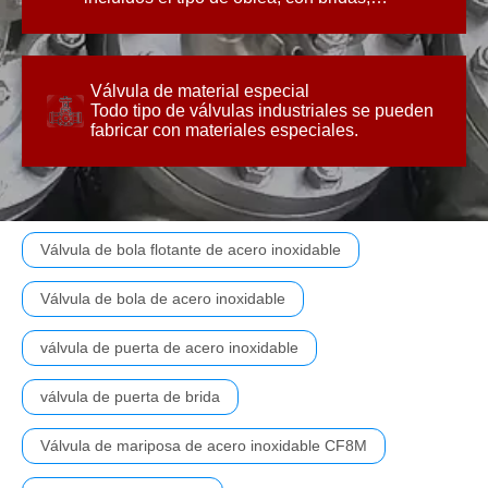
roscadas, soldadas, etc.
Válvula de material especial
fabricar con materiales especiales.
Todo tipo de válvulas industriales se pueden
Todo tipo de válvulas industriales se pueden
fabricar con materiales especiales.
Válvula de material especial
Válvula de bola flotante de acero inoxidable
Válvula de bola de acero inoxidable
válvula de puerta de acero inoxidable
válvula de puerta de brida
Válvula de mariposa de acero inoxidable CF8M