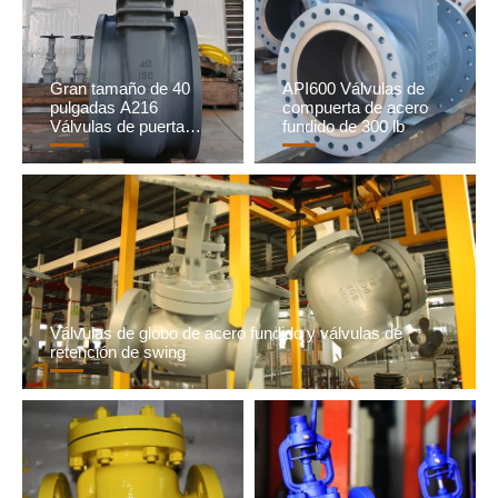
Gran tamaño de 40
API600 Válvulas de
pulgadas A216
compuerta de acero
Válvulas de puerta
fundido de 300 lb
WCB
Válvulas de globo de acero fundido y válvulas de
retención de swing