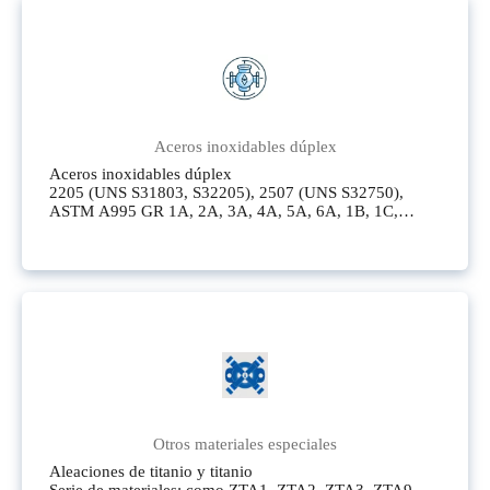
Aceros inoxidables dúplex
Aceros inoxidables dúplex
2205 (UNS S31803, S32205), 2507 (UNS S32750),
ASTM A995 GR 1A, 2A, 3A, 4A, 5A, 6A, 1B, 1C,
CD4MCU (ASTM A890 - 4A), CD4MCUN (ASTM
A890 - 5A), CD3MCUN (ASTMM A890
Aceros inoxidables súper austeníticos (aceros
inoxidables súper dúplex)
904L (UNS N08904), Alloy20 (UNS N08020) también
conocido como Carpenter 20, CN7M (UNS N08700),
AL - 6XN (UNS N08367), CN3MN (UNS J95404),
254SMO (UNS S31254), F44 (UNS S31254), que es el
mismo como es el mismo como es el mismo asal.
254Smo, CK3MCUN (UNS J93404), S31254, que es lo
mismo que 254Smo
Otros materiales especiales
Aleaciones de titanio y titanio
Serie de materiales: como ZTA1, ZTA2, ZTA3, ZTA9,