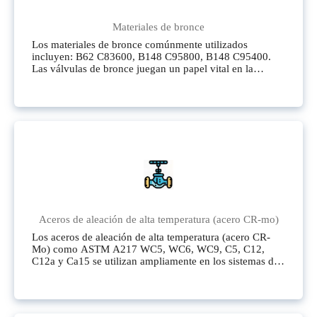
Materiales de bronce
Los materiales de bronce comúnmente utilizados
incluyen: B62 C83600, B148 C95800, B148 C95400.
Las válvulas de bronce juegan un papel vital en la
ingeniería marina, la ingeniería de construcción naval y
los campos relacionados con el agua de mar. Estos
campos tienen requisitos extremadamente altos para los
materiales de la válvula, exigiendo una resistencia a la
corrosión sobresaliente, alta resistencia y buenas
propiedades mecánicas.
Aceros de aleación de alta temperatura (acero CR-mo)
Los aceros de aleación de alta temperatura (acero CR-
Mo) como ASTM A217 WC5, WC6, WC9, C5, C12,
C12a y Ca15 se utilizan ampliamente en los sistemas de
tuberías de vapor de refinerías de petróleo, plantas
petroquímicas y generación de energía térmica.