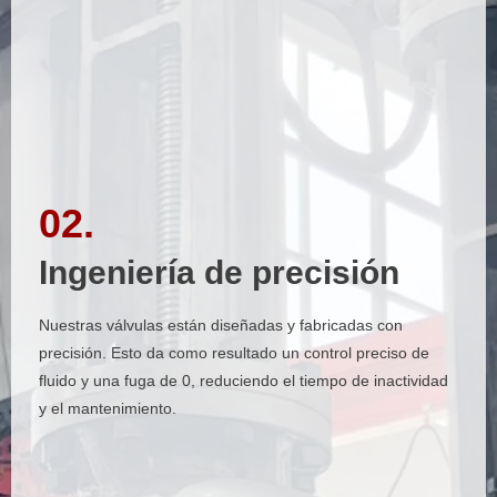
02.
02.
Ingeniería de precisión
Ingeniería de precisión
Nuestras válvulas están diseñadas y fabricadas con
Nuestras válvulas están diseñadas y fabricadas con
precisión. Esto da como resultado un control preciso de
precisión. Esto da como resultado un control preciso de
fluido y una fuga de 0, reduciendo el tiempo de inactividad
fluido y una fuga de 0, reduciendo el tiempo de inactividad
y el mantenimiento.
y el mantenimiento.