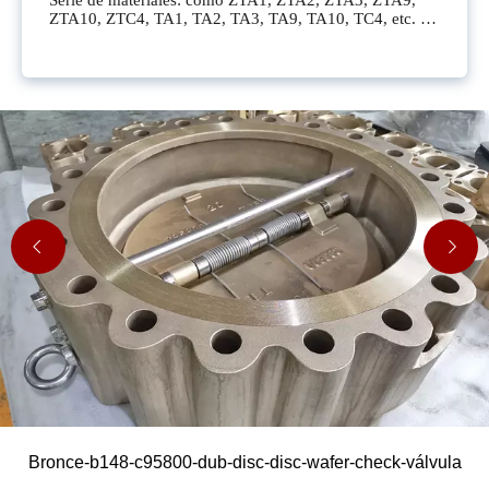
ZTA10, ZTC4, TA1, TA2, TA3, TA9, TA10, TC4, etc.
Aleaciones de níquel y níquel
Serie de materiales: incluyendo N6, N4, N2, CZ100,
Nickel200, Nickel201, N02200, N02201, etc.
Aleación de Monel
Serie de materiales: como Monel400, Monelk500, M35-
1, M35-2, M35C, M30H, N04400, N05500, etc.
Aleación de hastelloy
Serie de materiales: las comunes incluyen Hastelloy
C276, Hastelloy B, Hastelloy B-2, Hastelloy C-22,
Hastelloy C-4, Hastelloy G, Hastelloy G30, etc.
Aleación de níquel incao
Serie de materiales: como Inconel600, IncOnel625,
Incoloy800, Incoloy800H, Incoloy825, etc.
circonio
Serie de materiales: ZR702, ZR705, Zirconio702,
Zirconio705, 702C, 705C, R60702, R60705, etc.
Bronce-b148-c95800-dub-disc-disc-wafer-check-válvula