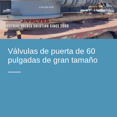
Válvulas de puerta de 60
4D51A4E43E77Ad7FE53EF
4D51A4E43E77Ad7FE53EF
Válvulas de puerta-56
Válvulas de puerta-56
pulgadas de gran tamaño
ECC15132B20
ECC15132B20
pulgadas y 60 pulgadas
pulgadas y 60 pulgadas