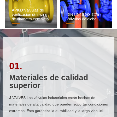
API6D Válvulas de
verificación de swing
DIN PN16 GS-C25
de diámetro completo
Válvulas de globo
01.
01.
Materiales de calidad
Materiales de calidad
superior
superior
J-VALVES Las válvulas industriales están hechas de
J-VALVES Las válvulas industriales están hechas de
materiales de alta calidad que pueden soportar condiciones
materiales de alta calidad que pueden soportar condiciones
extremas. Esto garantiza la durabilidad y la larga vida útil.
extremas. Esto garantiza la durabilidad y la larga vida útil.