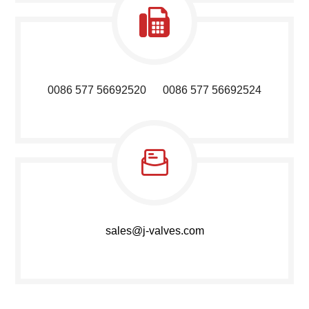
0086 577 56692520 0086 577 56692524
sales@j-valves.com