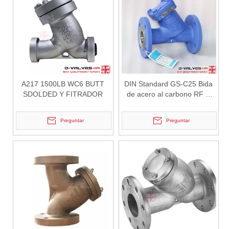
2026-07-01
Por qué Marine Systems confía en las válvulas de compuerta C95800
Los sistemas de ingeniería marina operan en algunos de los entorno
A217 1500LB WC6 BUTT
DIN Standard GS-C25 Bida
SDOLDED Y FITRADOR
de acero al carbono RF Y
Tipo de colador
Preguntar
Preguntar
2026-07-01
Ventajas de las válvulas de mariposa Lug Wafer frente a las válvulas de mariposa Wafer convencionales | J-VALVES Casos de aplicaciones de ingeniería de válvulas de mariposa WCB de gran diámetro, 16' y 150 lb