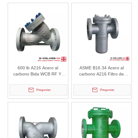
2026-07-03
Diseño, rendimiento y aplicaciones de válvulas de compuerta industriales en sistemas de tuberías de alta presión
Las válvulas de compuerta son una de las válvulas de aislamiento má
600 lb A216 Acero al
ASME B16.34 Acero al
carbono Bida WCB RF Y-
carbono A216 Filtro de
Type Filler
canasta de rf de brida WCB
Preguntar
Preguntar