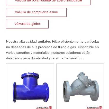
Válvula de bola flotante de acero inoxidable
Válvula de compuerta asme
válvula de globo
Nuestra alta calidad
quilates
Filtre eficientemente partículas
no deseadas de sus procesos de fluido o gas. Disponible en
varios tamaños y materiales, nuestros coladores están
diseñados para durabilidad y fácil mantenimiento.
2026-07-06
J-VALVES La resistencia de la fabricación de válvulas de compuerta de gran diámetro se muestra en las fotografías del taller: por qué Global Projects confía en nuestra fábrica
J-VALVES fabrica válvulas de compuerta WCB de gran diámetro de 1