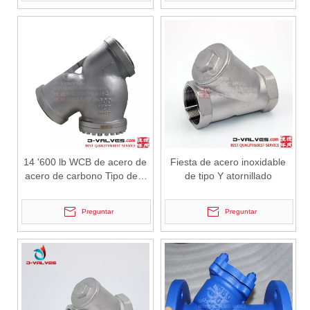
2026-06-29
14 '600 lb WCB de acero de
Fiesta de acero inoxidable
Válvula de mariposa triple excéntrica: ventajas de ingeniería y resistencia de fabricación J-VALVES en sistemas de control de flujo de alto rendimiento
acero de carbono Tipo de y
de tipo Y atornillado
IntroducciónEn los sistemas de tuberías industriales modernos, el r
tipo Y tipo Y
Preguntar
Preguntar