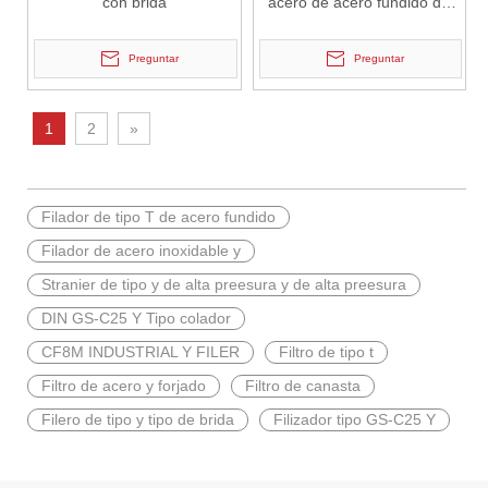
con brida
acero de acero fundido de
acero extremo Y tipo Y
Preguntar
Preguntar
2026-06-29
Diferencia de material de la válvula de compuerta criogénica LCB Vs WCB | Guía técnica de la válvula de compuerta criogénica de vástago extendido de 12 pulgadas y 300 lb
1
2
»
J-VALVES fabrica válvulas de compuerta criogénicas de vástago ext
Filador de tipo T de acero fundido
Filador de acero inoxidable y
Stranier de tipo y de alta preesura y de alta preesura
DIN GS-C25 Y Tipo colador
CF8M INDUSTRIAL Y FILER
Filtro de tipo t
Filtro de acero y forjado
Filtro de canasta
Filero de tipo y tipo de brida
Filizador tipo GS-C25 Y
2026-06-27