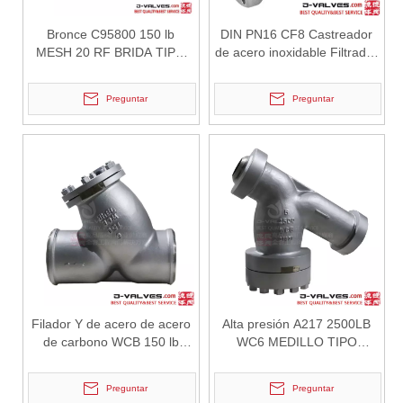
J-VALVES fabricante de válvulas de mariposa tipo oblea de orejeta,
Bronce C95800 150 lb
DIN PN16 CF8 Castreador
MESH 20 RF BRIDA TIPO
de acero inoxidable Filtrador
ALTRAINER Y
Y tipo Y Tipo
Preguntar
Preguntar
2026-06-30
Cómo los filtros tipo Y protegen las bombas y válvulas en sistemas de tuberías
En los sistemas de tuberías industriales, la protección de equipos c
Filador Y de acero de acero
Alta presión A217 2500LB
de carbono WCB 150 lb
WC6 MEDILLO TIPO
soldado
SOLDADO Y TIPO Y
FITRADOR
Preguntar
Preguntar