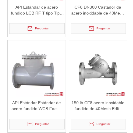
API Estándar de acero
CF8 DN300 Castador de
fundido LCB RF T tipo Tipo
acero inoxidable de 40Mesh
de tipo
Filtrador de tipo Y tipo Y
Preguntar
Preguntar
2026-07-04
Válvula de globo de ángulo criogénica: diseño de ingeniería y rendimiento en sistemas de GNL de alta presión
En sistemas de tuberías criogénicas y de baja temperatura, los co
API Estándar Estándar de
150 lb CF8 acero inoxidable
acero fundido WCB Factor
fundido de 40Mesh Edlip
de tipo RF T -type T -ty
Filler Y tipo Y
Preguntar
Preguntar