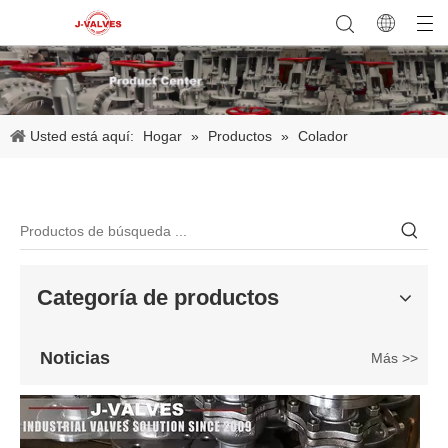
2026-06-25
Válvula de compuerta de bronce, níquel y aluminio C95800: diseño técnico, rendimiento y aplicaciones industriales
Usted está aquí:
Hogar
»
Productos
»
Colador
En ingeniería marina, plataformas marinas y entornos industriales 
Categoría de productos
Noticias
Más >>