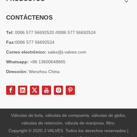
CONTÁCTENOS
Tel:
0086 577 56692520 /0086 577 56692524
Fax:
0086 577 56692524
Correo electrónico:
sales@j-valves.com
Whatsapp:
+86 13600648865
Dirección:
Wenzhou China
2026-06-26
Guía de selección de válvulas de retención oscilantes Clase 150 de 18'~30' | Solución técnica de acero al carbono WCB de J-VALVES
¿Cómo seleccionar una válvula de retención oscilante de 18-30 pulg
Válvulas de bola, válvulas de compuerta, válvulas de globo,
válvulas de retención, válvula de mariposa, filtro.
Copyright © 2020 J-VALVES. Todos los derechos reservados |