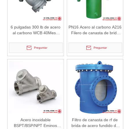
2026-07-02
Válvula de retención de elevación: diseño de ingeniería y aplicación industrial en sistemas de tuberías de alta presión
En los sistemas de tuberías industriales, prevenir el flujo inverso
6 pulgadas 300 lb de acero
PN16 Acero al carbono A216
al carbono WCB 40Mesh
Filero de canasta de brida
Fiesta de tipo de brida Y tipo
RF WCB
Y
Preguntar
Preguntar
Acero inoxidable
Filtro de canasta de rf de
BSPT/BSP/NPT Eminos
brida de acero fundido de