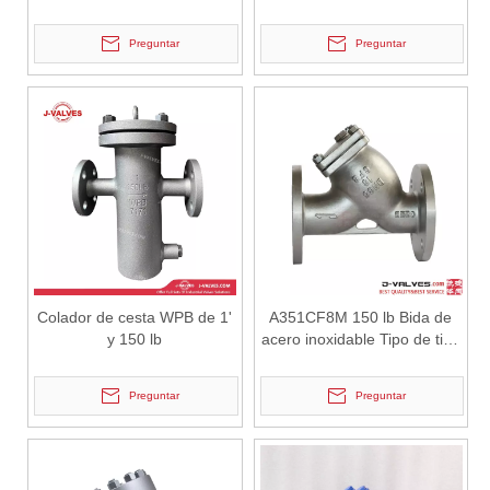
roscados Y Filador
alta temperatura WC6
Preguntar
Preguntar
2026-07-02
J-VALVES Válvula de mariposa de brida triple excéntrica DN2800 PN10 WCB: ventajas, guía de selección y casos de proyectos exitosos
J-VALVES proporciona válvulas de mariposa de brida excéntrica trip
Colador de cesta WPB de 1'
A351CF8M 150 lb Bida de
y 150 lb
acero inoxidable Tipo de tipo
Y
Preguntar
Preguntar