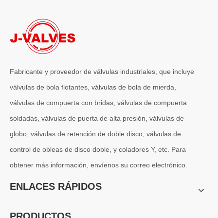
Válvula de retención C95800 de alto rendimiento para resistencia a la corrosión del agua de mar y protección de tuberías costa afuera
En los sistemas de tuberías industriales donde la prevención del ref
Fabricante y proveedor de válvulas industriales, que incluye
válvulas de bola flotantes, válvulas de bola de mierda,
válvulas de compuerta con bridas, válvulas de compuerta
soldadas, válvulas de puerta de alta presión, válvulas de
globo, válvulas de retención de doble disco, válvulas de
control de obleas de disco doble, y coladores Y, etc. Para
obtener más información, envíenos su correo electrónico.
2026-06-27
¡Fabricación de precisión! Ventajas técnicas de la válvula de globo de acero fundido J-VALVES WCB 150LB, válvula de globo con brida ANSI RF/RTJ de 2-1/2' certificada
ENLACES RÁPIDOS
J-VALVES válvula de globo WCB ANSI de alta precisión del taller, vá
PRODUCTOS