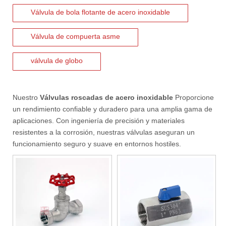
Válvula de bola flotante de acero inoxidable
Válvula de compuerta asme
válvula de globo
Nuestro
Válvulas roscadas de acero inoxidable
Proporcione
un rendimiento confiable y duradero para una amplia gama de
aplicaciones. Con ingeniería de precisión y materiales
resistentes a la corrosión, nuestras válvulas aseguran un
funcionamiento seguro y suave en entornos hostiles.
2026-07-06
J-VALVES La resistencia de la fabricación de válvulas de compuerta de gran diámetro se muestra en las fotografías del taller: por qué Global Projects confía en nuestra fábrica
J-VALVES fabrica válvulas de compuerta WCB de gran diámetro de 1