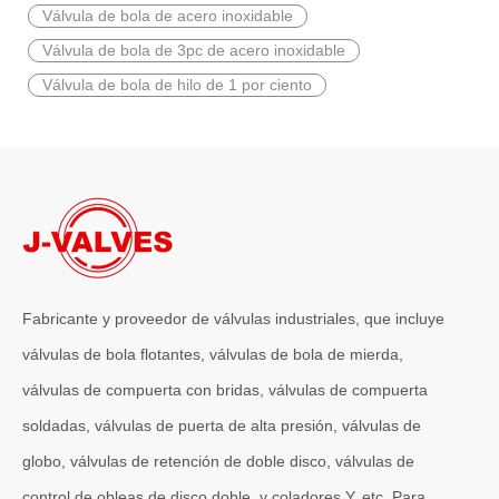
2026-06-27
Válvula de bola de acero inoxidable
Válvula de retención C95800 de alto rendimiento para resistencia a la corrosión del agua de mar y protección de tuberías costa afuera
Válvula de bola de 3pc de acero inoxidable
En los sistemas de tuberías industriales donde la prevención del ref
Válvula de bola de hilo de 1 por ciento
Fabricante y proveedor de válvulas industriales, que incluye
válvulas de bola flotantes, válvulas de bola de mierda,
válvulas de compuerta con bridas, válvulas de compuerta
2026-06-27
soldadas, válvulas de puerta de alta presión, válvulas de
¡Fabricación de precisión! Ventajas técnicas de la válvula de globo de acero fundido J-VALVES WCB 150LB, válvula de globo con brida ANSI RF/RTJ de 2-1/2' certificada
J-VALVES válvula de globo WCB ANSI de alta precisión del taller, vá
globo, válvulas de retención de doble disco, válvulas de
control de obleas de disco doble, y coladores Y, etc. Para