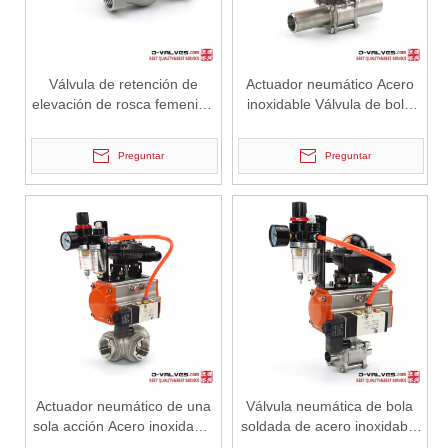
Ventajas de las válvulas de mariposa Lug Wafer frente a las válvulas de mariposa Wafer convencionales | J-VALVES Casos de aplicaciones de ingeniería de válvulas de mariposa WCB de gran diámetro, 16' y 150 lb
J-VALVES fabricante de válvulas de mariposa tipo oblea de orejeta,
Válvula de retención de
Actuador neumático Acero
elevación de rosca femenina
inoxidable Válvula de bola
de acero inoxidable SS
de soldadura a tope
extendida de tres piezas
Preguntar
Preguntar
2026-06-30
Cómo los filtros tipo Y protegen las bombas y válvulas en sistemas de tuberías
En los sistemas de tuberías industriales, la protección de equipos c
Actuador neumático de una
Válvula neumática de bola
sola acción Acero inoxidable
soldada de acero inoxidable
Válvula de bola de rosca de
3pc