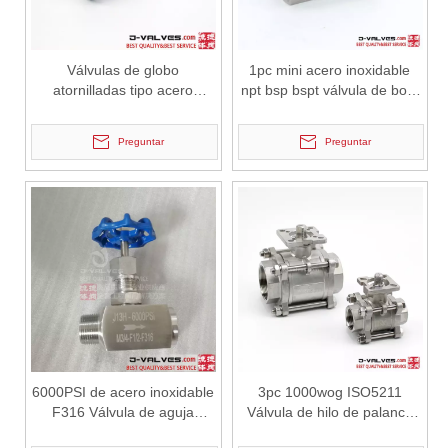
Válvulas de globo
1pc mini acero inoxidable
atornilladas tipo acero
npt bsp bspt válvula de bola
inoxidable
de hilo femenino
Preguntar
Preguntar
2026-07-04
Válvula de globo de ángulo criogénica: diseño de ingeniería y rendimiento en sistemas de GNL de alta presión
En sistemas de tuberías criogénicas y de baja temperatura, los co
6000PSI de acero inoxidable
3pc 1000wog ISO5211
F316 Válvula de aguja
Válvula de hilo de palanca
roscada femenina BSPT
de almohadilla de acero