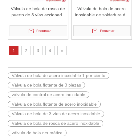
Válvula de bola de rosca de
Válvula de bola de acero
puerto de 3 vías accionada
inoxidable de soldadura de
por electricidad
soldadura extendida de 3
piezas de acero inoxidable
2026-06-29
Preguntar
Preguntar
Diferencia de material de la válvula de compuerta criogénica LCB Vs WCB | Guía técnica de la válvula de compuerta criogénica de vástago extendido de 12 pulgadas y 300 lb
J-VALVES fabrica válvulas de compuerta criogénicas de vástago ext
1
2
3
4
»
Válvula de bola de acero inoxidable 1 por ciento
Válvula de bola flotante de 3 piezas
válvula de control de acero inoxidable
Válvula de bola flotante de acero inoxidable
Válvula de bola de 3 vías de acero inoxidable
Válvula de bola de rosca de acero inoxidable
válvula de bola neumática