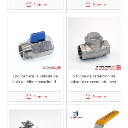
inoxidable de acero
Preguntar
Preguntar
inoxidable
2026-07-03
Diseño, rendimiento y aplicaciones de válvulas de compuerta industriales en sistemas de tuberías de alta presión
Las válvulas de compuerta son una de las válvulas de aislamiento má
1pc Reduce la válvula de
Válvula de retención de
bola de hilo masculino de
columpio roscado de acero
acero inoxidable de acero
inoxidable
inoxidable.
Preguntar
Preguntar