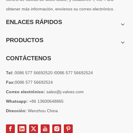
obtener más información, envíenos su correo electrónico.
ENLACES RÁPIDOS
PRODUCTOS
CONTÁCTENOS
Tel:
0086 577 56692520 /0086 577 56692524
Fax:
0086 577 56692524
Correo electrónico:
2026-06-26
sales@j-valves.com
Guía de selección de válvulas de retención oscilantes Clase 150 de 18'~30' | Solución técnica de acero al carbono WCB de J-VALVES
Whatsapp:
+86 13600648865
¿Cómo seleccionar una válvula de retención oscilante de 18-30 pulg
Dirección:
Wenzhou China