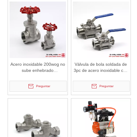
2026-07-01
Por qué Marine Systems confía en las válvulas de compuerta C95800
Los sistemas de ingeniería marina operan en algunos de los entorno
Acero inoxidable 200wog no
Válvula de bola soldada de
sube enhebrado
3pc de acero inoxidable con
npt/bspp/bspt válvula de
plataforma alta
compuerta
Preguntar
Preguntar
2026-07-01