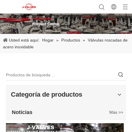
2026-06-25
Usted está aquí:
Hogar
»
Productos
»
Válvulas roscadas de
Válvula de compuerta de bronce, níquel y aluminio C95800: diseño técnico, rendimiento y aplicaciones industriales
acero inoxidable
En ingeniería marina, plataformas marinas y entornos industriales 
Categoría de productos
Noticias
Más >>