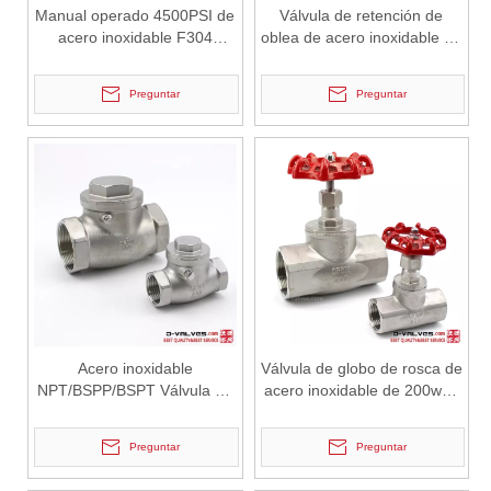
Manual operado 4500PSI de
Válvula de retención de
acero inoxidable F304
oblea de acero inoxidable de
Válvula de aguja roscada
acero inoxidable de un solo
femenina
disco
Preguntar
Preguntar
2026-07-02
J-VALVES Válvula de mariposa de brida triple excéntrica DN2800 PN10 WCB: ventajas, guía de selección y casos de proyectos exitosos
J-VALVES proporciona válvulas de mariposa de brida excéntrica trip
Acero inoxidable
Válvula de globo de rosca de
NPT/BSPP/BSPT Válvula de
acero inoxidable de 200wog
retención de tipo swing sin
CF8/CF8M
retorno
Preguntar
Preguntar