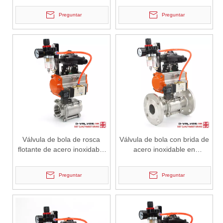
puerto T/L
Preguntar
Preguntar
2026-06-29
Válvula de mariposa triple excéntrica: ventajas de ingeniería y resistencia de fabricación J-VALVES en sistemas de control de flujo de alto rendimiento
Válvula de bola de rosca
Válvula de bola con brida de
IntroducciónEn los sistemas de tuberías industriales modernos, el r
flotante de acero inoxidable
acero inoxidable en
neumático
neumático accionado
Preguntar
Preguntar