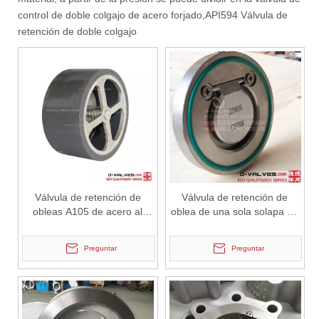
control de doble colgajo de acero forjado,
API594 Válvula de
retención de doble colgajo
2026-07-04
Válvula de globo de ángulo criogénica: diseño de ingeniería y rendimiento en sistemas de GNL de alta presión
En sistemas de tuberías criogénicas y de baja temperatura, los co
Válvula de retención de
Válvula de retención de
obleas A105 de acero al
oblea de una sola solapa de
carbono JIS 20K
acero inoxidable DN65
CF8M
Preguntar
Preguntar