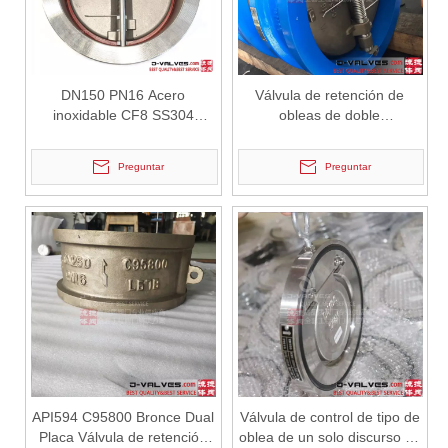
2026-07-01
Por qué Marine Systems confía en las válvulas de compuerta C95800
Los sistemas de ingeniería marina operan en algunos de los entorno
DN150 PN16 Acero
Válvula de retención de
inoxidable CF8 SS304
obleas de doble
Válvula de retención de
placa/aleta/flap/mariposa de
obleas de doble colgajo
acero fundido
Preguntar
Preguntar
API594 C95800 Bronce Dual
Válvula de control de tipo de
2026-07-01
Placa Válvula de retención
oblea de un solo discurso de
Ventajas de las válvulas de mariposa Lug Wafer frente a las válvulas de mariposa Wafer convencionales | J-VALVES Casos de aplicaciones de ingeniería de válvulas de mariposa WCB de gran diámetro, 16' y 150 lb