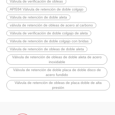
Válvula de verificación de obleas
API594 Válvula de retención de doble colgajo
Válvula de retención de doble aleta
válvula de retención de obleas de acero al carbono
Válvula de verificación de doble colgajo de aleta
Válvula de retención de doble colgajo con bridas
Válvula de retención de obleas de doble aleta
Válvula de retención de obleas de doble aleta de acero
inoxidable
2026-06-29
Válvula de mariposa triple excéntrica: ventajas de ingeniería y resistencia de fabricación J-VALVES en sistemas de control de flujo de alto rendimiento
Válvula de retención de doble placa de doble disco de
IntroducciónEn los sistemas de tuberías industriales modernos, el r
acero fundido
Válvula de retención de obleas de placa doble de alta
presión