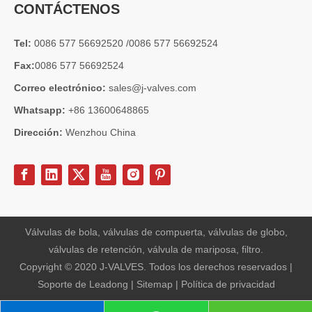
CONTÁCTENOS
Tel:
0086 577 56692520 /0086 577 56692524
Fax:
0086 577 56692524
2026-06-29
Diferencia de material de la válvula de compuerta criogénica LCB Vs WCB | Guía técnica de la válvula de compuerta criogénica de vástago extendido de 12 pulgadas y 300 lb
Correo electrónico:
sales@j-valves.com
J-VALVES fabrica válvulas de compuerta criogénicas de vástago ext
Whatsapp:
+86 13600648865
Dirección:
Wenzhou China
Válvulas de bola, válvulas de compuerta, válvulas de globo,
válvulas de retención, válvula de mariposa, filtro.
Copyright © 2020 J-VALVES. Todos los derechos reservados |
Soporte de
Leadong
|
Sitemap
|
Política de privacidad