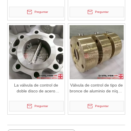
de obleas de placa
acero inoxidable
J-VALVES fabricante de válvulas de mariposa tipo oblea de orejeta,
Preguntar
Preguntar
La válvula de control de
Válvula de control de tipo de
doble disco de acero
bronce de aluminio de níquel
inoxidable DD-SL
forjado C95800
2026-06-30
Cómo los filtros tipo Y protegen las bombas y válvulas en sistemas de tuberías
Preguntar
Preguntar
En los sistemas de tuberías industriales, la protección de equipos c