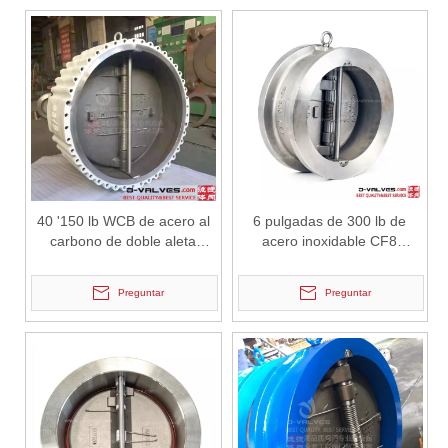
2026-07-02
J-VALVES Válvula de mariposa de brida triple excéntrica DN2800 PN10 WCB: ventajas, guía de selección y casos de proyectos exitosos
J-VALVES proporciona válvulas de mariposa de brida excéntrica trip
40 '150 lb WCB de acero al
6 pulgadas de 300 lb de
carbono de doble aleta
acero inoxidable CF8
válvula de retención de
Válvula de retención de
oblea
oblea de doble colgajo
Preguntar
Preguntar