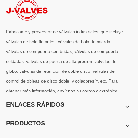
Fabricante y proveedor de válvulas industriales, que incluye
válvulas de bola flotantes, válvulas de bola de mierda,
2026-06-30
válvulas de compuerta con bridas, válvulas de compuerta
Introducción a la válvula de tapón de acero dúplex UB6 | Válvula de tapón resistente a la corrosión ANSI de 6 pulgadas y 150 lb de J-VALVES
J-VALVES fabrica válvulas de tapón de acero dúplex UB6 de 6 pulgada
soldadas, válvulas de puerta de alta presión, válvulas de
globo, válvulas de retención de doble disco, válvulas de
control de obleas de disco doble, y coladores Y, etc. Para
obtener más información, envíenos su correo electrónico.
ENLACES RÁPIDOS
PRODUCTOS