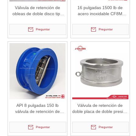
Válvula de retención de
16 pulgadas 1500 lb de
obleas de doble disco tipo
acero inoxidable CF8M
2026-07-02
LUG Tipo WCB Non return
Válvula de retención RTJ de
Válvula de retención de elevación: diseño de ingeniería y aplicación industrial en sistemas de tuberías de alta presión
doble aleta de alta presión
En los sistemas de tuberías industriales, prevenir el flujo inverso
Preguntar
Preguntar
RTJ
API 8 pulgadas 150 lb
Válvula de retención de
válvula de retención de
doble placa de doble presión
oblea de doble aleta dúctil
de acero inoxidable CF8M
de hierro
Preguntar
Preguntar