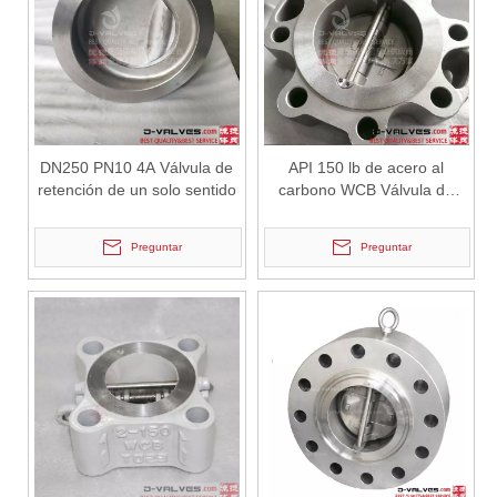
2026-07-03
Diseño, rendimiento y aplicaciones de válvulas de compuerta industriales en sistemas de tuberías de alta presión
Las válvulas de compuerta son una de las válvulas de aislamiento má
DN250 PN10 4A Válvula de
API 150 lb de acero al
retención de un solo sentido
carbono WCB Válvula de
retención de oblea
Preguntar
Preguntar