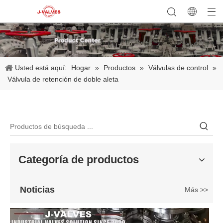
2026-06-25
Usted está aquí:
Hogar
»
Productos
»
Válvulas de control
»
Válvula de compuerta de bronce, níquel y aluminio C95800: diseño técnico, rendimiento y aplicaciones industriales
Válvula de retención de doble aleta
En ingeniería marina, plataformas marinas y entornos industriales 
Categoría de productos
Noticias
Más >>