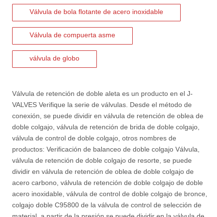
Válvula de bola flotante de acero inoxidable
Válvula de compuerta asme
válvula de globo
Válvula de retención de doble aleta
es un producto en el
J-
VALVES
Verifique la serie de válvulas. Desde el método de
conexión, se puede dividir en válvula de retención de oblea de
doble colgajo, válvula de retención de brida de doble colgajo,
2026-07-06
válvula de control de doble colgajo, otros nombres de
J-VALVES La resistencia de la fabricación de válvulas de compuerta de gran diámetro se muestra en las fotografías del taller: por qué Global Projects confía en nuestra fábrica
productos:
Verificación de balanceo de doble colgajo
Válvula,
J-VALVES fabrica válvulas de compuerta WCB de gran diámetro de 1
válvula de retención de doble colgajo de resorte, se puede
dividir en válvula de retención de oblea de doble colgajo de
acero carbono, válvula de retención de doble colgajo de doble
acero inoxidable, válvula de control de doble colgajo de bronce,
colgajo doble C95800 de la válvula de control de selección de
material, a partir de la presión se puede dividir en la válvula de