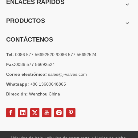
ENLACES RÁPIDOS
2026-07-01
PRODUCTOS
Por qué Marine Systems confía en las válvulas de compuerta C95800
Los sistemas de ingeniería marina operan en algunos de los entorno
CONTÁCTENOS
Tel:
0086 577 56692520 /0086 577 56692524
Fax:
0086 577 56692524
Correo electrónico:
sales@j-valves.com
Whatsapp:
+86 13600648865
Dirección:
Wenzhou China
2026-07-01