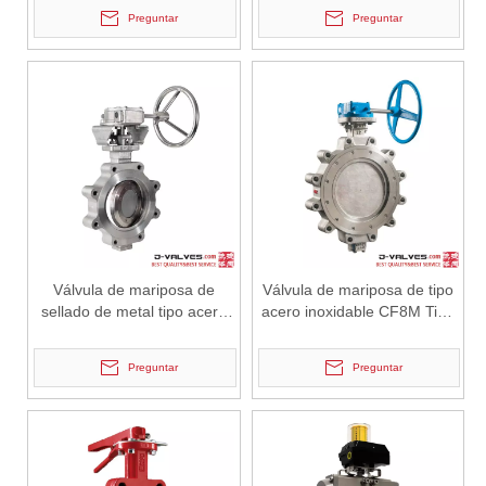
fundamental de alta pesa
mariposa
Preguntar
Preguntar
2026-07-04
Válvula de globo de ángulo criogénica: diseño de ingeniería y rendimiento en sistemas de GNL de alta presión
En sistemas de tuberías criogénicas y de baja temperatura, los co
Válvula de mariposa de
Válvula de mariposa de tipo
sellado de metal tipo acero
acero inoxidable CF8M Tipo
de acero fundido de alto
de buzón
rendimiento
Preguntar
Preguntar