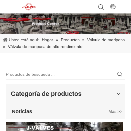
Usted está aquí:
Hogar
»
Productos
»
Válvula de mariposa
2026-06-25
»
Válvula de mariposa de alto rendimiento
Válvula de compuerta de bronce, níquel y aluminio C95800: diseño técnico, rendimiento y aplicaciones industriales
En ingeniería marina, plataformas marinas y entornos industriales 
Categoría de productos
Noticias
Más >>