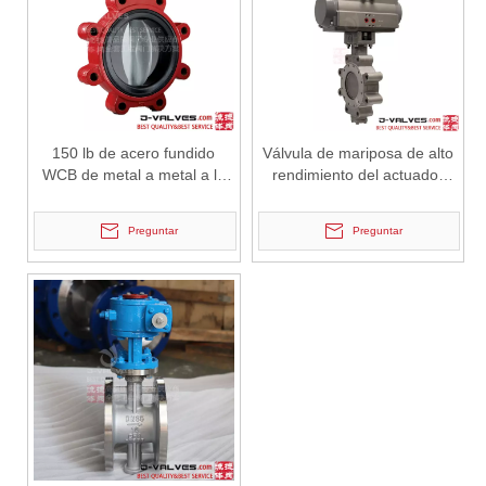
2026-07-03
150 lb de acero fundido
Diseño, rendimiento y aplicaciones de válvulas de compuerta industriales en sistemas de tuberías de alta presión
Válvula de mariposa de alto
WCB de metal a metal a la
rendimiento del actuador
Las válvulas de compuerta son una de las válvulas de aislamiento má
válvula de mariposa de la
neumático
oblea de metal
Preguntar
Preguntar