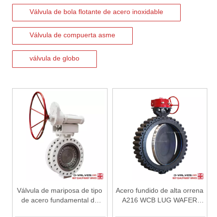
Válvula de bola flotante de acero inoxidable
Válvula de compuerta asme
válvula de globo
2026-07-06
J-VALVES La resistencia de la fabricación de válvulas de compuerta de gran diámetro se muestra en las fotografías del taller: por qué Global Projects confía en nuestra fábrica
J-VALVES fabrica válvulas de compuerta WCB de gran diámetro de 1
Válvula de mariposa de tipo
Acero fundido de alta orrena
de acero fundamental de
A216 WCB LUG WAFER
acero fundido de acero
Tipo de mariposa Válvula de