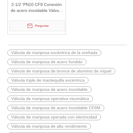
2-1/2 'PN10 CF8 Conexión
de acero inoxidable Válvula
de mariposa triple con brida
2026-07-02
Válvula de retención de elevación: diseño de ingeniería y aplicación industrial en sistemas de tuberías de alta presión
Preguntar
En los sistemas de tuberías industriales, prevenir el flujo inverso
Válvula de mariposa excéntrica de la oreñada
Válvula de mariposa de acero fundido
Válvula de mariposa de bronce de aluminio de níquel
Válvula triple de mantequilla excéntrica
Válvula de mariposa de acero inoxidable
Válvula de mariposa operativa neumática
Válvula de mariposa de acero inoxidable CF8M
Válvula de mariposa operada con electricidad
Válvula de mariposa de alto rendimiento