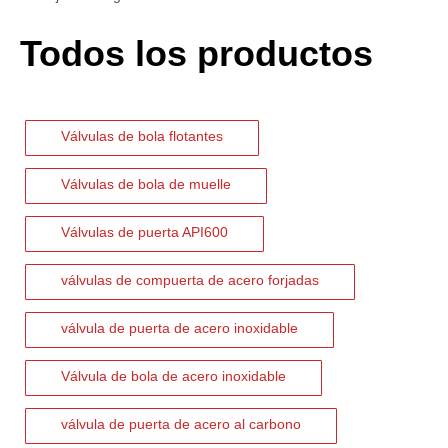
En sistemas industriales críticos, la confiabilidad de las válvulas 
Todos los productos
Válvulas de bola flotantes
Válvulas de bola de muelle
Válvulas de puerta API600
válvulas de compuerta de acero forjadas
válvula de puerta de acero inoxidable
2026-07-06
Válvula de bola de acero inoxidable
Mecanismo de separación de flujo en filtros de cesta
En los sistemas de tuberías industriales, mantener la calidad del f
válvula de puerta de acero al carbono