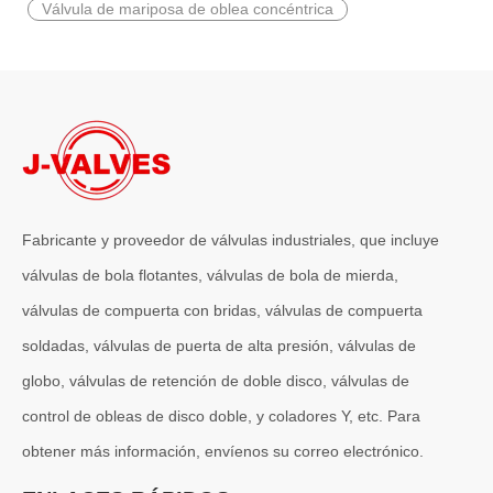
Válvula de mariposa de oblea concéntrica
2026-07-02
J-VALVES Válvula de mariposa de brida triple excéntrica DN2800 PN10 WCB: ventajas, guía de selección y casos de proyectos exitosos
J-VALVES proporciona válvulas de mariposa de brida excéntrica trip
Fabricante y proveedor de válvulas industriales, que incluye
válvulas de bola flotantes, válvulas de bola de mierda,
válvulas de compuerta con bridas, válvulas de compuerta
soldadas, válvulas de puerta de alta presión, válvulas de
globo, válvulas de retención de doble disco, válvulas de
control de obleas de disco doble, y coladores Y, etc. Para
obtener más información, envíenos su correo electrónico.