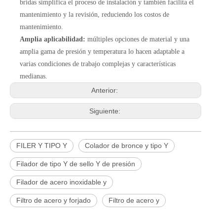
bridas simplifica el proceso de instalación y también facilita el
mantenimiento y la revisión, reduciendo los costos de
mantenimiento.
Amplia aplicabilidad:
múltiples opciones de material y una
amplia gama de presión y temperatura lo hacen adaptable a
varias condiciones de trabajo complejas y características
medianas.
Anterior:
Siguiente:
FILER Y TIPO Y
Colador de bronce y tipo Y
Filador de tipo Y de sello Y de presión
Filador de acero inoxidable y
2026-06-25
Filtro de acero y forjado
Filtro de acero y
Válvula de compuerta de bronce, níquel y aluminio C95800: diseño técnico, rendimiento y aplicaciones industriales
En ingeniería marina, plataformas marinas y entornos industriales 