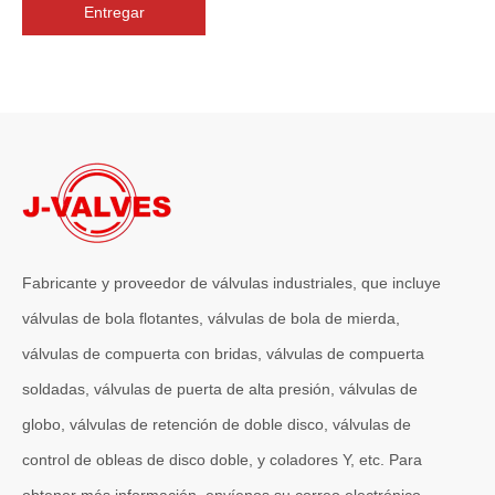
Entregar
2026-07-06
J-VALVES La resistencia de la fabricación de válvulas de compuerta de gran diámetro se muestra en las fotografías del taller: por qué Global Projects confía en nuestra fábrica
J-VALVES fabrica válvulas de compuerta WCB de gran diámetro de 1
Fabricante y proveedor de válvulas industriales, que incluye
válvulas de bola flotantes, válvulas de bola de mierda,
válvulas de compuerta con bridas, válvulas de compuerta
soldadas, válvulas de puerta de alta presión, válvulas de
globo, válvulas de retención de doble disco, válvulas de
control de obleas de disco doble, y coladores Y, etc. Para