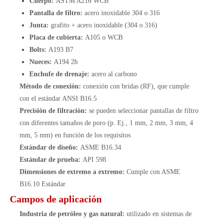
Cuerpo:
ASTM A216 WCB
Pantalla de filtro:
acero inoxidable 304 o 316
Junta:
grafito + acero inoxidable (304 o 316)
Placa de cubierta:
A105 o WCB
Bolts:
A193 B7
Nueces:
A194 2h
Enchufe de drenaje:
acero al carbono
Método de conexión:
conexión con bridas (RF), que cumple
con el estándar ANSI B16.5
Precisión de filtración:
se pueden seleccionar pantallas de filtro
con diferentes tamaños de poro (p. Ej., 1 mm, 2 mm, 3 mm, 4
mm, 5 mm) en función de los requisitos
Estándar de diseño:
ASME B16.34
Estándar de prueba:
API 598
Dimensiones de extremo a extremo:
Cumple con ASME
B16.10 Estándar
Campos de aplicación
Industria de petróleo y gas natural:
utilizado en sistemas de