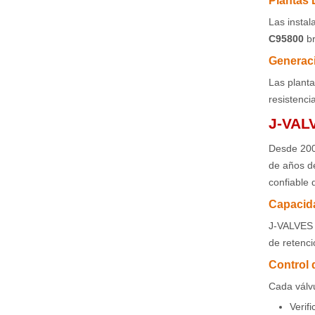
Plantas
Las insta
C95800
b
Generaci
Las planta
resistenci
J-VALV
Desde 20
de años de
confiable
Capacida
J-VALVES u
de retenci
Control 
Cada válvu
Verif