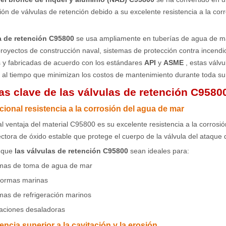
ción de válvulas de retención debido a su excelente resistencia a la cor
a de retención C95800
se usa ampliamente en tuberías de agua de ma
royectos de construcción naval, sistemas de protección contra incendi
 y fabricadas de acuerdo con los estándares
API
y
ASME
, estas válv
o al tiempo que minimizan los costos de mantenimiento durante toda su v
as clave de las válvulas de retención C9580
cional resistencia a la corrosión del agua de mar
al ventaja del material C95800 es su excelente resistencia a la corros
ctora de óxido estable que protege el cuerpo de la válvula del ataque d
 que
las válvulas de retención C95800
sean ideales para:
mas de toma de agua de mar
formas marinas
mas de refrigeración marinos
laciones desaladoras
encia superior a la cavitación y la erosión