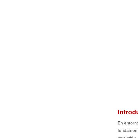
Introd
En entorno
fundamenta
corrosión