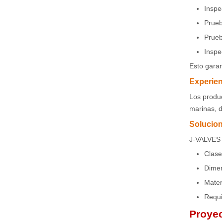
Inspe
Prueb
Prueb
Inspec
Esto garan
Experien
Los produc
marinas, d
Solucion
J-VALVES 
Clase
Dimen
Mater
Requi
Proyec