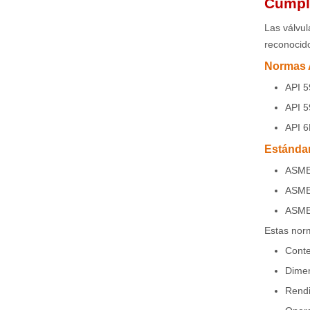
Cumpl
Las válvu
reconocido
Normas 
API 5
API 5
API 6
Estánda
ASME 
ASME 
ASME 
Estas nor
Conte
Dimen
Rendi