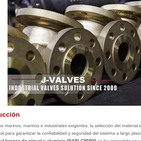
ucción
s marinos, marinos e industriales exigentes, la selección del material 
l para garantizar la confiabilidad y seguridad del sistema a largo plazo
,
el bronce de níquel y aluminio (NAB) C95800
se ha convertido en u