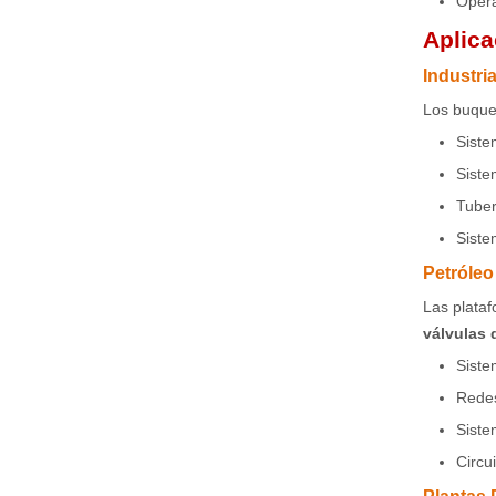
Opera
Aplica
Industri
Los buque
Siste
Siste
Tuber
Siste
Petróleo
Las plataf
válvulas 
Siste
Redes
Siste
Circu