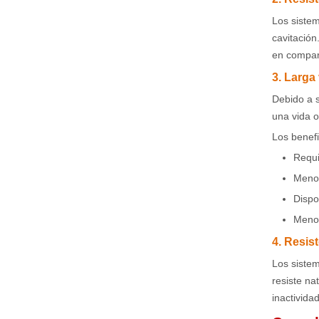
Los siste
cavitación
en compar
3. Larga 
Debido a s
una vida o
Los benefi
Requi
Menor
Dispo
Menor
4. Resis
Los sistem
resiste na
inactivida