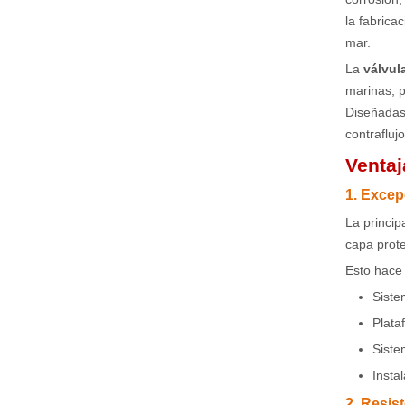
la fabrica
mar.
La
válvul
marinas, p
Diseñadas
contrafluj
Ventaj
1. Excep
La princip
capa prote
Esto hace
Siste
Plata
Siste
Insta
2. Resist