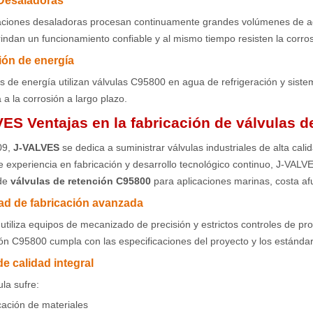
 Desaladoras
laciones desaladoras procesan continuamente grandes volúmenes de 
rindan un funcionamiento confiable y al mismo tiempo resisten la corro
ón de energía
s de energía utilizan válvulas C95800 en agua de refrigeración y siste
a a la corrosión a largo plazo.
ES Ventajas en la fabricación de válvulas 
09,
J-VALVES
se dedica a suministrar válvulas industriales de alta cali
 experiencia en fabricación y desarrollo tecnológico continuo, J-VAL
 de
válvulas de retención C95800
para aplicaciones marinas, costa afu
d de fabricación avanzada
tiliza equipos de mecanizado de precisión y estrictos controles de pr
ón C95800 cumpla con las especificaciones del proyecto y los estándar
de calidad integral
la sufre:
icación de materiales