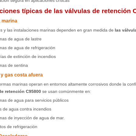
ción segura en aplicaciones críticas
ciones típicas de las válvulas de retención
a marina
s y las instalaciones marinas dependen en gran medida de
las válvu
mas de agua de lastre
mas de agua de refrigeración
ías de extinción de incendios
mas de sentina
 y gas costa afuera
ormas marinas operan en entornos altamente corrosivos donde la confia
de retención C95800
se usan comúnmente en:
mas de agua para servicios públicos
 de agua contra incendios
mas de inyección de agua de mar.
itos de refrigeración