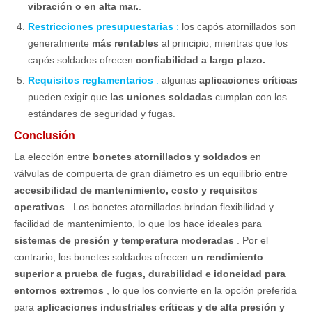
vibración o en alta mar.
.
Restricciones presupuestarias
:
los capós atornillados son
generalmente
más rentables
al principio, mientras que los
capós soldados ofrecen
confiabilidad a largo plazo.
.
Requisitos reglamentarios
:
algunas
aplicaciones críticas
pueden exigir que
las uniones soldadas
cumplan con los
estándares de seguridad y fugas.
Conclusión
La elección entre
bonetes atornillados y soldados
en
válvulas de compuerta de gran diámetro es un equilibrio entre
accesibilidad de mantenimiento, costo y requisitos
operativos
. Los bonetes atornillados brindan flexibilidad y
facilidad de mantenimiento, lo que los hace ideales para
sistemas de presión y temperatura moderadas
. Por el
contrario, los bonetes soldados ofrecen
un rendimiento
superior a prueba de fugas, durabilidad e idoneidad para
entornos extremos
, lo que los convierte en la opción preferida
para
aplicaciones industriales críticas y de alta presión y