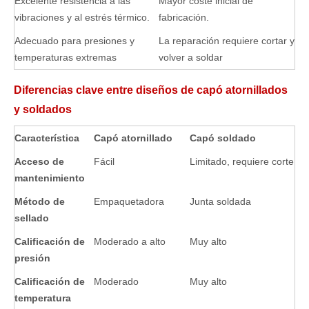
Excelente resistencia a las
Mayor coste inicial de
vibraciones y al estrés térmico.
fabricación.
Adecuado para presiones y
La reparación requiere cortar y
temperaturas extremas
volver a soldar
Diferencias clave entre diseños de capó atornillados
y soldados
Característica
Capó atornillado
Capó soldado
Acceso de
Fácil
Limitado, requiere corte
mantenimiento
Método de
Empaquetadora
Junta soldada
sellado
Calificación de
Moderado a alto
Muy alto
presión
Calificación de
Moderado
Muy alto
temperatura