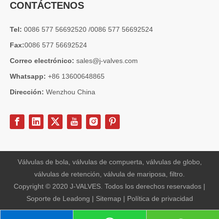
CONTÁCTENOS
Tel:
0086 577 56692520 /0086 577 56692524
Fax:
0086 577 56692524
Correo electrónico:
sales@j-valves.com
Whatsapp:
+86 13600648865
Dirección:
Wenzhou China
2026-07-03
Diseño, rendimiento y aplicaciones de válvulas de compuerta industriales en sistemas de tuberías de alta presión
Las válvulas de compuerta son una de las válvulas de aislamiento má
Válvulas de bola, válvulas de compuerta, válvulas de globo,
válvulas de retención, válvula de mariposa, filtro.
Copyright © 2020 J-VALVES. Todos los derechos reservados |
Soporte de
Leadong
|
Sitemap
|
Política de privacidad