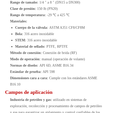
Rango de tamaño:
1/4 ″ a 8 ″ (DN15 a DN300)
Clase de presión:
150 lb (PN20)
Rango de temperatura:
-29 ℃ a 425 ℃
Materiales:
Cuerpo de la válvula:
ASTM A351 CF8/CF8M
Bola:
316 acero inoxidable
STEM:
316 acero inoxidable
Material de sellado:
PTFE, RPTFE
Método de conexión:
Conexión de brida (RF)
Modo de operación:
manual (operación de volante)
Normas de diseño:
API 6D, ASME B16.34
Estándar de prueba:
API 598
Dimensiones cara a cara:
Cumple con los estándares ASME
B16.10
Campos de aplicación
Industria de petróleo y gas:
utilizado en sistemas de
exploración, recolección y procesamiento de campos de petróleo
y gas para garantizar un aislamiento y control confiables de los