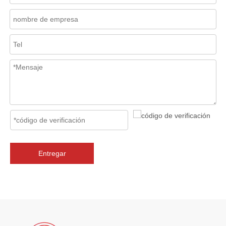
Mecanismo de separación de flujo en filtros de cesta
En los sistemas de tuberías industriales, mantener la calidad del f
Entregar
2026-07-06
J-VALVES La resistencia de la fabricación de válvulas de compuerta de gran diámetro se muestra en las fotografías del taller: por qué Global Projects confía en nuestra fábrica
J-VALVES fabrica válvulas de compuerta WCB de gran diámetro de 1