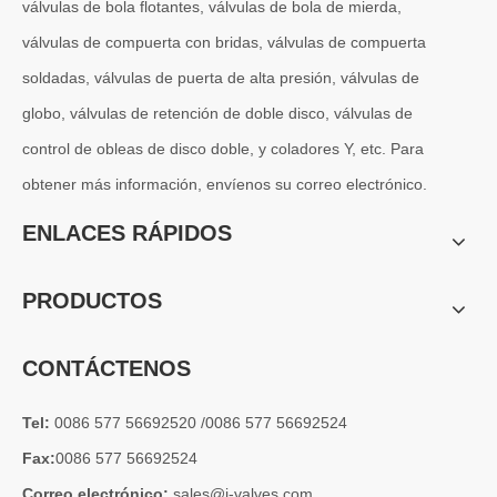
válvulas de bola flotantes, válvulas de bola de mierda,
válvulas de compuerta con bridas, válvulas de compuerta
soldadas, válvulas de puerta de alta presión, válvulas de
globo, válvulas de retención de doble disco, válvulas de
control de obleas de disco doble, y coladores Y, etc. Para
obtener más información, envíenos su correo electrónico.
2026-07-04
Válvula de globo de ángulo criogénica: diseño de ingeniería y rendimiento en sistemas de GNL de alta presión
ENLACES RÁPIDOS
En sistemas de tuberías criogénicas y de baja temperatura, los co
PRODUCTOS
CONTÁCTENOS
Tel:
0086 577 56692520 /0086 577 56692524
Fax:
0086 577 56692524
Correo electrónico:
sales@j-valves.com