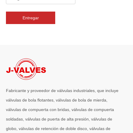
Entregar
2026-07-06
J-VALVES La resistencia de la fabricación de válvulas de compuerta de gran diámetro se muestra en las fotografías del taller: por qué Global Projects confía en nuestra fábrica
J-VALVES fabrica válvulas de compuerta WCB de gran diámetro de 1
Fabricante y proveedor de válvulas industriales, que incluye
válvulas de bola flotantes, válvulas de bola de mierda,
válvulas de compuerta con bridas, válvulas de compuerta
soldadas, válvulas de puerta de alta presión, válvulas de
globo, válvulas de retención de doble disco, válvulas de