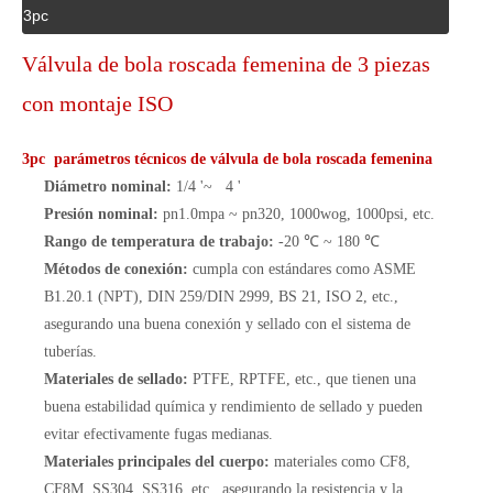
3pc
Válvula de bola roscada femenina de 3 piezas
con montaje ISO
3pc parámetros técnicos de válvula de bola roscada femenina
Diámetro nominal:
1/4 '~ 4 '
Presión nominal:
pn1.0mpa ~ pn320, 1000wog, 1000psi, etc.
Rango de temperatura de trabajo:
-20 ℃ ~ 180 ℃
Métodos de conexión:
cumpla con estándares como ASME
B1.20.1 (NPT), DIN 259/DIN 2999, BS 21, ISO 2, etc.,
asegurando una buena conexión y sellado con el sistema de
tuberías.
Materiales de sellado:
PTFE, RPTFE, etc., que tienen una
buena estabilidad química y rendimiento de sellado y pueden
evitar efectivamente fugas medianas.
Materiales principales del cuerpo:
materiales como CF8,
CF8M, SS304, SS316, etc., asegurando la resistencia y la