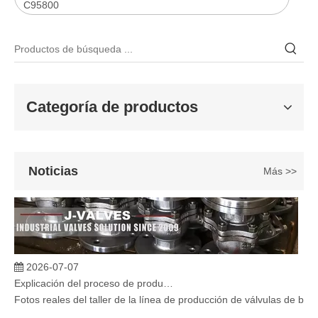
C95800
2026-06-25
Válvula de compuerta de bronce, níquel y aluminio C95800: diseño técnico, rendimiento y aplicaciones industriales
En ingeniería marina, plataformas marinas y entornos industriales 
Categoría de productos
Noticias
Más >>
2026-07-07
Explicación del proceso de producción de válvulas de bola flotante | Tour J-VALVES Taller de fabricación de válvulas estándar
Fotos reales del taller de la línea de producción de válvulas de b