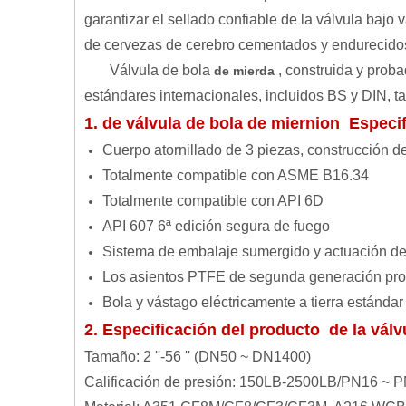
garantizar el sellado confiable de la válvula bajo 
de cervezas de cerebro cementados y endurecidos 
Válvula de bola
, construida y pro
de mierda
estándares internacionales, incluidos BS y DIN, t
1. de válvula de bola de miernion Especi
Cuerpo atornillado de 3 piezas, construcción d
Totalmente compatible con ASME B16.34
Totalmente compatible con API 6D
API 607 ​​6ª edición segura de fuego
Sistema de embalaje sumergido y actuación de
Los asientos PTFE de segunda generación pro
Bola y vástago eléctricamente a tierra estándar
2. Especificación del producto de la vál
Tamaño: 2 ''-56 '' (DN50 ~ DN1400)
Calificación de presión: 150LB-2500LB/PN16 ~ 