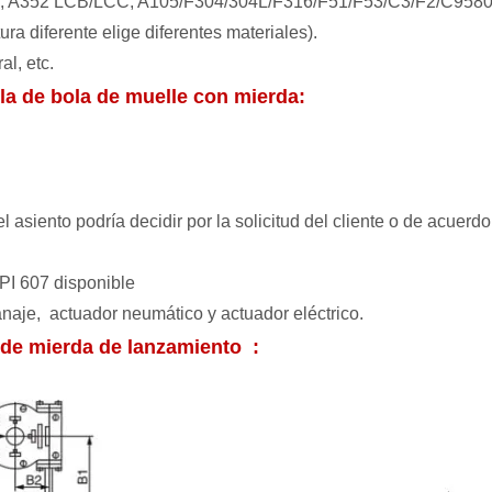
, A352 LCB/LCC, A105/F304/304L/F316/F51/F53/C3/F2/C958
 diferente elige diferentes materiales).
l, etc.
ula de bola de muelle con mierda:
siento podría decidir por la solicitud del cliente o de acuerd
I 607 ​​disponible
aje, actuador neumático y actuador eléctrico.
a de mierda de lanzamiento
: