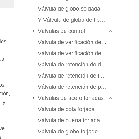
Válvula de globo soldada
Y Válvula de globo de tipo Y
Válvulas de control
les
Válvula de verificación de swing
Válvula de verificación de elevación
da
Válvula de retención de doble aleta
Válvula de retención de flujo axial
os,
Válvula de retención de placa de manchas
ción,
Válvulas de acero forjadas
, y
Válvula de bola forjada
,
Válvula de puerta forjada
ve
Válvula de globo forjado
a