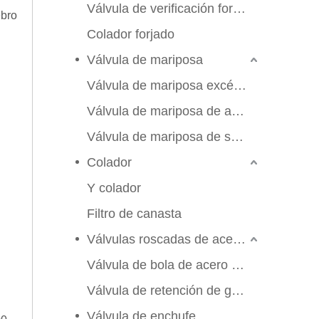
Válvula de verificación forjada
ebro
Colador forjado
Válvula de mariposa
Válvula de mariposa excéntrica triple
Válvula de mariposa de alto rendimiento
Válvula de mariposa de sello suave
Colador
Y colador
Filtro de canasta
Válvulas roscadas de acero inoxidable
Válvula de bola de acero inoxidable
Válvula de retención de globo de compuerta
2026-06-25
Válvula de enchufe