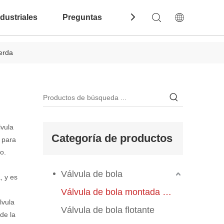
dustriales
Preguntas Frecuentes
Contáctenos
erda
lvula
Categoría de productos
 para
jo.
Válvula de bola
, y es
Válvula de bola montada en el muelle
lvula
Válvula de bola flotante
de la