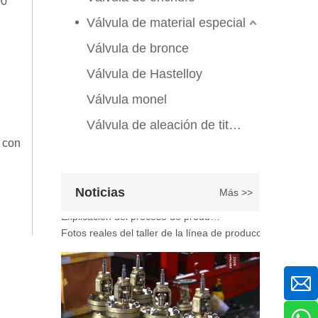
00
Válvula de compuerta de bronce, níquel y aluminio C95800: diseño técnico, rendimiento y aplicaciones industriales
En ingeniería marina, plataformas marinas y entornos ind
Válvula de material especial
Válvula de bronce
Válvula de Hastelloy
Válvula monel
Válvula de aleación de titanio
o con
2026-07-07
Noticias
Más >>
Explicación del proceso de producción de válvulas de bola flotante | Tour J-VALVES Taller de fabricación de válvulas estándar
Fotos reales del taller de la línea de producción de vál