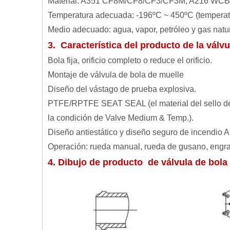
Material: A351 CF8M/CF8/CF3/CF3M, A216 WCB
Temperatura adecuada: -196ºC ~ 450ºC (temperatura
Medio adecuado: agua, vapor, petróleo y gas natura
3.
Característica del producto de la válv
Bola fija, orificio completo o reduce el orificio.
Montaje de válvula de bola de muelle
Diseño del vástago de prueba explosiva.
PTFE/RPTFE SEAT SEAL (el material del sello del a
la condición de Valve Medium & Temp.).
Diseño antiestático y diseño seguro de incendio AP
Operación: rueda manual, rueda de gusano, engran
4. Dibujo de producto de válvula de bol