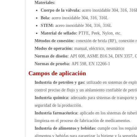
Materiales:
Cuerpo de la válvula:
acero inoxidable 304, 316, 316
Bola:
acero inoxidable 304, 316, 316L
STEM:
acero inoxidable 304, 316, 316L
Material de sellado:
PTFE, Peek, Nylon, etc.
Métodos de conexión:
conexión de brida (RF), conexión 
Modos de operación:
manual, eléctrico, neumático
Normas de diseño:
API 608, ASME B16.34, DIN 3357, 
Normas de prueba:
API 598, EN 12266-1
Campos de aplicación
Industria de petróleo y gas:
utilizado en sistemas de exp
control preciso de flujo y un aislamiento confiable de petró
Industria química:
adecuado para sistemas de transporte 
seguridad de la producción.
Industria farmacéutica:
aplicado en los sistemas de tuber
limpieza en el proceso de fabricación de medicamentos.
Industria de alimentos y bebidas:
cumple con los requisit
alimentos y bebidas para garantizar la higiene y la segurida