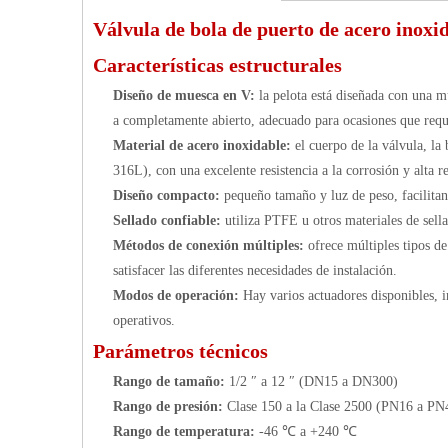
Válvula de bola de puerto de acero inoxi
Características estructurales
Diseño de muesca en V:
la pelota está diseñada con una m
a completamente abierto, adecuado para ocasiones que requi
Material de acero inoxidable:
el cuerpo de la válvula, la
316L), con una excelente resistencia a la corrosión y alta re
Diseño compacto:
pequeño tamaño y luz de peso, facilitand
Sellado confiable:
utiliza PTFE u otros materiales de sell
Métodos de conexión múltiples:
ofrece múltiples tipos d
satisfacer las diferentes necesidades de instalación.
Modos de operación:
Hay varios actuadores disponibles, i
operativos.
Parámetros técnicos
Rango de tamaño:
1/2 ″ a 12 ″ (DN15 a DN300)
Rango de presión:
Clase 150 a la Clase 2500 (PN16 a PN
Rango de temperatura:
-46 ℃ a +240 ℃