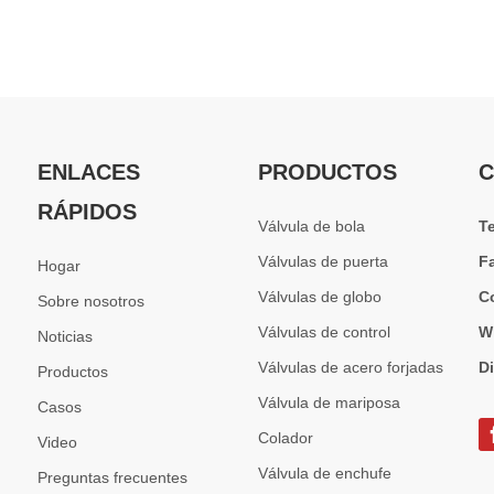
ENLACES
PRODUCTOS
C
RÁPIDOS
Válvula de bola
T
Válvulas de puerta
F
Hogar
Válvulas de globo
C
Sobre nosotros
Válvulas de control
W
Noticias
Válvulas de acero forjadas
D
Productos
Válvula de mariposa
Casos
Colador
Video
Válvula de enchufe
Preguntas frecuentes