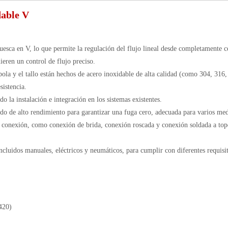
dable V
uesca en V, lo que permite la regulación del flujo lineal desde completamente c
eren un control de flujo preciso.
 bola y el tallo están hechos de acero inoxidable de alta calidad (como 304, 316,
sistencia.
o la instalación e integración en los sistemas existentes.
ado de alto rendimiento para garantizar una fuga cero, adecuada para varios med
e conexión, como conexión de brida, conexión roscada y conexión soldada a top
ncluidos manuales, eléctricos y neumáticos, para cumplir con diferentes requisi
420)