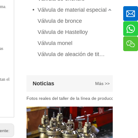
Válvula de compuerta de bronce, níquel y aluminio C95800: diseño técnico, rendimiento y aplicaciones industriales
ema.
En ingeniería marina, plataformas marinas y entornos ind
Válvula de material especial
Válvula de bronce
Válvula de Hastelloy
Válvula monel
as
Válvula de aleación de titanio
2026-07-07
tan el
Noticias
Más >>
Explicación del proceso de producción de válvulas de bola flotante | Tour J-VALVES Taller de fabricación de válvulas estándar
Fotos reales del taller de la línea de producción de vál
iente: