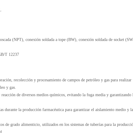
L
roscada (NPT), conexión soldada a tope (BW), conexión soldada de socket (SW
GB/T 12237
loración, recolección y procesamiento de campos de petróleo y gas para realizar
leo y gas.
y reacción de diversos medios químicos, evitando la fuga media y garantizando 
ías durante la producción farmacéutica para garantizar el aislamiento medio y l
os de grado alimenticio, utilizados en los sistemas de tuberías para la producci
d.