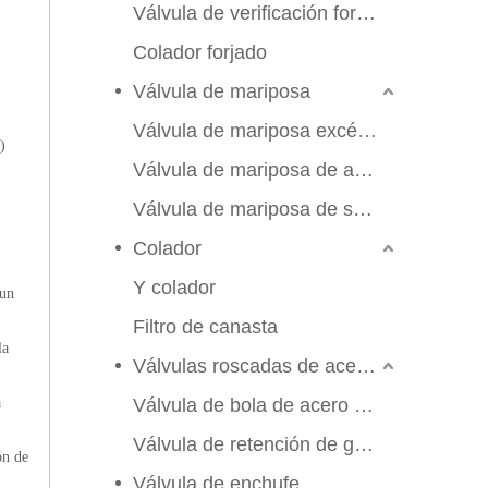
Válvula de verificación forjada
Colador forjado
Válvula de mariposa
Válvula de mariposa excéntrica triple
)
Válvula de mariposa de alto rendimiento
Válvula de mariposa de sello suave
Colador
Y colador
 un
Filtro de canasta
la
Válvulas roscadas de acero inoxidable
a
Válvula de bola de acero inoxidable
Válvula de retención de globo de compuerta
ón de
2026-06-25
Válvula de enchufe