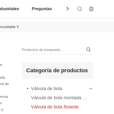
dustriales
Preguntas Frecuentes
Contáctenos
inoxidable V
de
Categoría de productos
ñada
rol de
Válvula de bola
encia
Válvula de bola montada en el muelle
ño
Válvula de bola flotante
 y