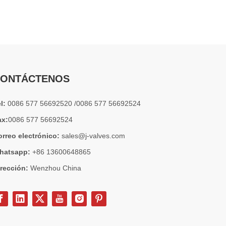
2026-07-04
Válvula de globo de ángulo criogénica: diseño de ingeniería y rendimiento en sistemas de GNL de alta presión
En sistemas de tuberías criogénicas y de baja temperatu
ONTÁCTENOS
el:
0086 577 56692520 /0086 577 56692524
ax:
0086 577 56692524
orreo electrónico:
sales@j-valves.com
hatsapp:
+86 13600648865
irección:
Wenzhou China
2026-07-03
Diseño, rendimiento y aplicaciones de válvulas de compuerta industriales en sistemas de tuberías de alta presión
Las válvulas de compuerta son una de las válvulas de aisl