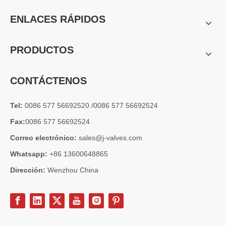
2026-07-04
Válvula de globo de ángulo criogénica: diseño de ingeniería y rendimiento en sistemas de GNL de alta presión
ENLACES RÁPIDOS
En sistemas de tuberías criogénicas y de baja temperatura, los co
PRODUCTOS
CONTÁCTENOS
Tel:
0086 577 56692520 /0086 577 56692524
Fax:
0086 577 56692524
Correo electrónico:
sales@j-valves.com
Whatsapp:
+86 13600648865
Dirección:
Wenzhou China
2026-07-03
Diseño, rendimiento y aplicaciones de válvulas de compuerta industriales en sistemas de tuberías de alta presión
Las válvulas de compuerta son una de las válvulas de aislamiento má