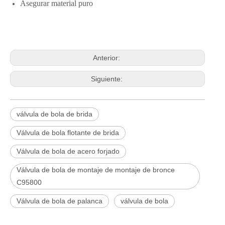
Asegurar material puro
Anterior:
Siguiente:
válvula de bola de brida
Válvula de bola flotante de brida
Válvula de bola de acero forjado
Válvula de bola de montaje de montaje de bronce
C95800
2026-06-25
Válvula de bola de palanca
válvula de bola
Válvula de compuerta de bronce, níquel y aluminio C95800: diseño técnico, rendimiento y aplicaciones industriales
En ingeniería marina, plataformas marinas y entornos industriales 