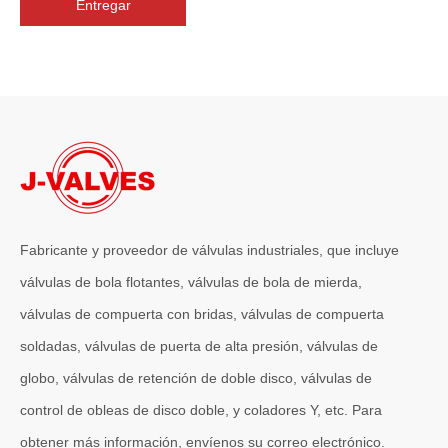
Entregar
2026-07-06
J-VALVES La resistencia de la fabricación de válvulas de compuerta de gran diámetro se muestra en las fotografías del taller: por qué Global Projects confía en nuestra fábrica
J-VALVES fabrica válvulas de compuerta WCB de gran diámetro de 1
Fabricante y proveedor de válvulas industriales, que incluye
válvulas de bola flotantes, válvulas de bola de mierda,
válvulas de compuerta con bridas, válvulas de compuerta
soldadas, válvulas de puerta de alta presión, válvulas de
globo, válvulas de retención de doble disco, válvulas de
control de obleas de disco doble, y coladores Y, etc. Para
obtener más información, envíenos su correo electrónico.