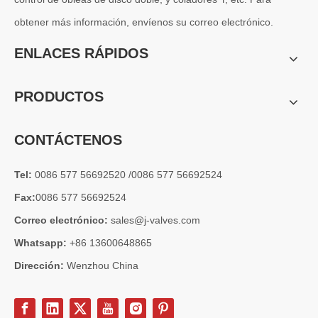
obtener más información, envíenos su correo electrónico.
2026-07-04
Válvula de globo de ángulo criogénica: diseño de ingeniería y rendimiento en sistemas de GNL de alta presión
ENLACES RÁPIDOS
En sistemas de tuberías criogénicas y de baja temperatura, los co
PRODUCTOS
CONTÁCTENOS
Tel:
0086 577 56692520 /0086 577 56692524
Fax:
0086 577 56692524
Correo electrónico:
sales@j-valves.com
Whatsapp:
+86 13600648865
Dirección:
Wenzhou China
2026-07-03
Diseño, rendimiento y aplicaciones de válvulas de compuerta industriales en sistemas de tuberías de alta presión
Las válvulas de compuerta son una de las válvulas de aislamiento má