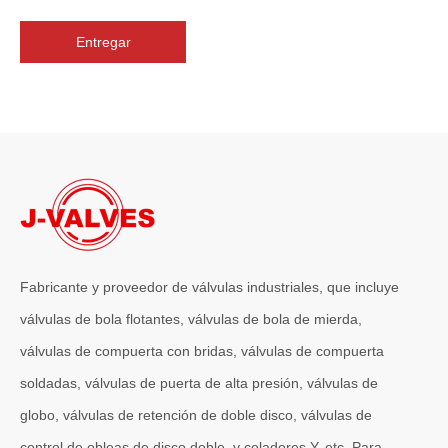
Entregar
2026-07-06
J-VALVES La resistencia de la fabricación de válvulas de compuerta de gran diámetro se muestra en las fotografías del taller: por qué Global Projects confía en nuestra fábrica
J-VALVES fabrica válvulas de compuerta WCB de gran diámetro de 1
Fabricante y proveedor de válvulas industriales, que incluye
válvulas de bola flotantes, válvulas de bola de mierda,
válvulas de compuerta con bridas, válvulas de compuerta
soldadas, válvulas de puerta de alta presión, válvulas de
globo, válvulas de retención de doble disco, válvulas de
control de obleas de disco doble, y coladores Y, etc. Para