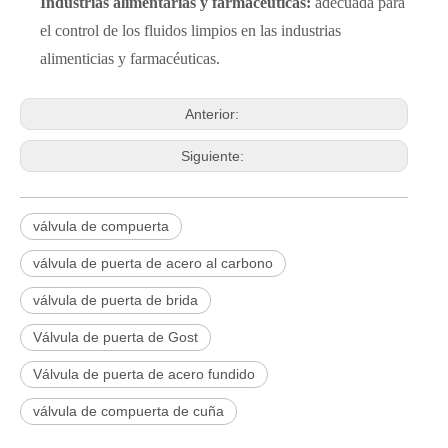
Industrias alimentarias y farmacéuticas:
adecuada para
el control de los fluidos limpios en las industrias
alimenticias y farmacéuticas.
Anterior:
Siguiente:
válvula de compuerta
válvula de puerta de acero al carbono
válvula de puerta de brida
Válvula de puerta de Gost
Válvula de puerta de acero fundido
2026-06-25
válvula de compuerta de cuña
Válvula de compuerta de bronce, níquel y aluminio C95800: diseño técnico, rendimiento y aplicaciones industriales
En ingeniería marina, plataformas marinas y entornos industriales 