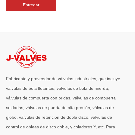
Entregar
2026-07-06
J-VALVES La resistencia de la fabricación de válvulas de compuerta de gran diámetro se muestra en las fotografías del taller: por qué Global Projects confía en nuestra fábrica
J-VALVES fabrica válvulas de compuerta WCB de gran diámetro de 1
Fabricante y proveedor de válvulas industriales, que incluye
válvulas de bola flotantes, válvulas de bola de mierda,
válvulas de compuerta con bridas, válvulas de compuerta
soldadas, válvulas de puerta de alta presión, válvulas de
globo, válvulas de retención de doble disco, válvulas de
control de obleas de disco doble, y coladores Y, etc. Para