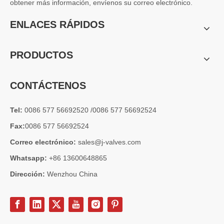
obtener más información, envíenos su correo electrónico.
2026-07-04
Válvula de globo de ángulo criogénica: diseño de ingeniería y rendimiento en sistemas de GNL de alta presión
ENLACES RÁPIDOS
En sistemas de tuberías criogénicas y de baja temperatura, los co
PRODUCTOS
CONTÁCTENOS
Tel:
0086 577 56692520 /0086 577 56692524
Fax:
0086 577 56692524
Correo electrónico:
sales@j-valves.com
Whatsapp:
+86 13600648865
Dirección:
Wenzhou China
2026-07-03
Diseño, rendimiento y aplicaciones de válvulas de compuerta industriales en sistemas de tuberías de alta presión
Las válvulas de compuerta son una de las válvulas de aislamiento má