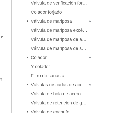
Válvula de verificación forjada
Colador forjado
Válvula de mariposa
Válvula de mariposa excéntrica triple
 es
Válvula de mariposa de alto rendimiento
Válvula de mariposa de sello suave
Colador
Y colador
Filtro de canasta
ra
Válvulas roscadas de acero inoxidable
Válvula de bola de acero inoxidable
Válvula de retención de globo de compuerta
2026-06-25
Válvula de enchufe