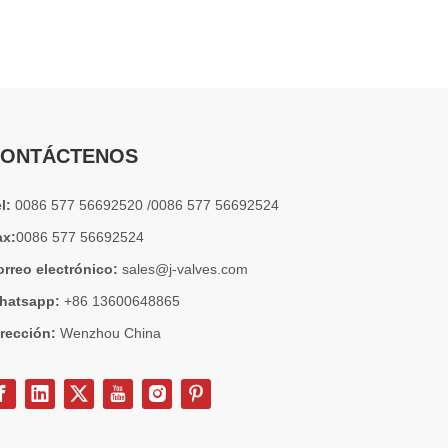
2026-07-04
Válvula de globo de ángulo criogénica: diseño de ingeniería y rendimiento en sistemas de GNL de alta presión
En sistemas de tuberías criogénicas y de baja temperatu
ONTÁCTENOS
el:
0086 577 56692520 /0086 577 56692524
ax:
0086 577 56692524
orreo electrónico:
sales@j-valves.com
hatsapp:
+86 13600648865
irección:
Wenzhou China
2026-07-03
Diseño, rendimiento y aplicaciones de válvulas de compuerta industriales en sistemas de tuberías de alta presión
Las válvulas de compuerta son una de las válvulas de aisl