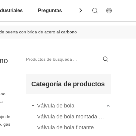
dustriales
Preguntas Frecuentes
Contáctenos
 puerta con brida de acero al carbono
ono
Categoría de productos
ono
na
Válvula de bola
Válvula de bola montada en el muelle
ajo de
o, gas
Válvula de bola flotante