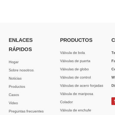
ENLACES
PRODUCTOS
C
RÁPIDOS
Válvula de bola
T
Válvulas de puerta
F
Hogar
Válvulas de globo
C
Sobre nosotros
Válvulas de control
W
Noticias
Válvulas de acero forjadas
D
Productos
Válvula de mariposa
Casos
Colador
Video
Válvula de enchufe
Preguntas frecuentes