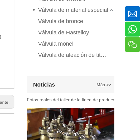
Válvula de compuerta de bronce, níquel y aluminio C95800: diseño técnico, rendimiento y aplicaciones industriales
En ingeniería marina, plataformas marinas y entornos ind
Válvula de material especial
Válvula de bronce
Válvula de Hastelloy
l
Válvula monel
Válvula de aleación de titanio
2026-07-07
Noticias
Más >>
Explicación del proceso de producción de válvulas de bola flotante | Tour J-VALVES Taller de fabricación de válvulas estándar
Fotos reales del taller de la línea de producción de vál
iente: