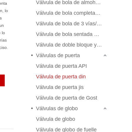
Válvula de bola de almohadilla de montaje
enta
n, lo
Válvula de bola completamente soldada
s
Válvula de bola de 3 vías/4 vías
un
 lo
Válvula de bola sentada de metal
rías
Válvula de doble bloque y sangrado
ciso.
Válvulas de puerta
Válvula de puerta API
Válvula de puerta din
Válvula de puerta jis
Válvula de puerta de Gost
Válvulas de globo
Válvula de globo
Válvula de globo de fuelle