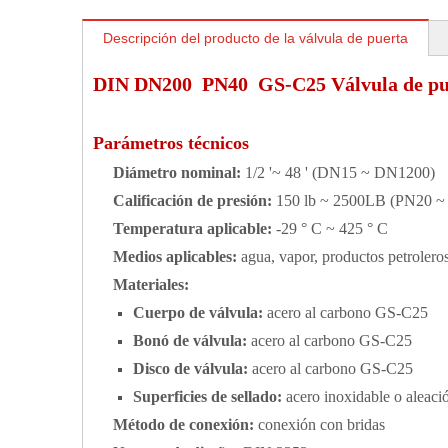
Descripción del producto de la válvula de puerta
DIN DN200
PN40
GS-C25 Válvula de pue
Parámetros técnicos
Diámetro nominal:
1/2 '~ 48 ' (DN15 ~ DN1200)
Calificación de presión:
150 lb ~ 2500LB (PN20 ~
Temperatura aplicable:
-29 ° C ~ 425 ° C
Medios aplicables:
agua, vapor, productos petroleros,
Materiales:
Cuerpo de válvula:
acero al carbono GS-C25
Bonó de válvula:
acero al carbono GS-C25
Disco de válvula:
acero al carbono GS-C25
Superficies de sellado:
acero inoxidable o aleaci
Método de conexión:
conexión con bridas