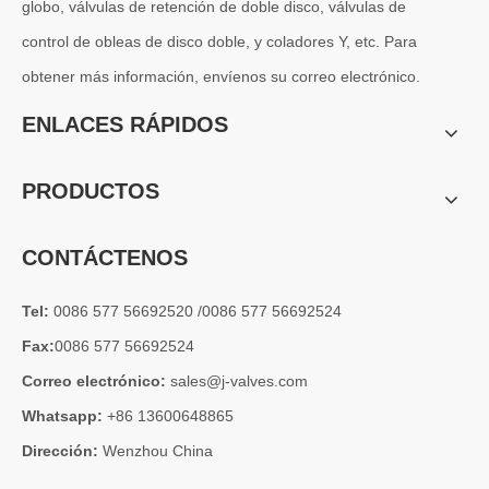
globo, válvulas de retención de doble disco, válvulas de
control de obleas de disco doble, y coladores Y, etc. Para
obtener más información, envíenos su correo electrónico.
2026-07-04
ENLACES RÁPIDOS
Válvula de globo de ángulo criogénica: diseño de ingeniería y rendimiento en sistemas de GNL de alta presión
En sistemas de tuberías criogénicas y de baja temperatura, los co
PRODUCTOS
CONTÁCTENOS
Tel:
0086 577 56692520 /0086 577 56692524
Fax:
0086 577 56692524
Correo electrónico:
sales@j-valves.com
Whatsapp:
+86 13600648865
Dirección:
Wenzhou China
2026-07-03