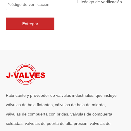
Entregar
2026-07-06
J-VALVES La resistencia de la fabricación de válvulas de compuerta de gran diámetro se muestra en las fotografías del taller: por qué Global Projects confía en nuestra fábrica
J-VALVES fabrica válvulas de compuerta WCB de gran diámetro de 1
Fabricante y proveedor de válvulas industriales, que incluye
válvulas de bola flotantes, válvulas de bola de mierda,
válvulas de compuerta con bridas, válvulas de compuerta
soldadas, válvulas de puerta de alta presión, válvulas de