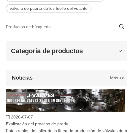
2026-06-25
válvula de puerta de los fuelle del volante
Válvula de compuerta de bronce, níquel y aluminio C95800: diseño técnico, rendimiento y aplicaciones industriales
En ingeniería marina, plataformas marinas y entornos industriales 
Categoría de productos
Noticias
Más >>
2026-07-07
Explicación del proceso de producción de válvulas de bola flotante | Tour J-VALVES Taller de fabricación de válvulas estándar
Fotos reales del taller de la línea de producción de válvulas de b