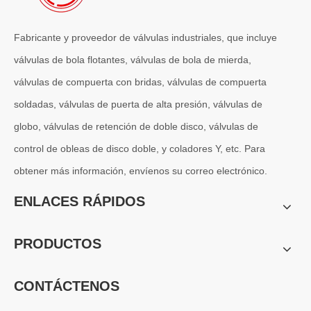
Fabricante y proveedor de válvulas industriales, que incluye
válvulas de bola flotantes, válvulas de bola de mierda,
válvulas de compuerta con bridas, válvulas de compuerta
soldadas, válvulas de puerta de alta presión, válvulas de
globo, válvulas de retención de doble disco, válvulas de
control de obleas de disco doble, y coladores Y, etc. Para
obtener más información, envíenos su correo electrónico.
2026-07-04
Válvula de globo de ángulo criogénica: diseño de ingeniería y rendimiento en sistemas de GNL de alta presión
ENLACES RÁPIDOS
En sistemas de tuberías criogénicas y de baja temperatura, los co
PRODUCTOS
CONTÁCTENOS