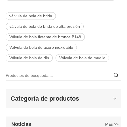
válvula de bola de brida
válvula de bola de brida de alta presión
Válvula de bola flotante de bronce B148
Válvula de bola de acero inoxidable
2026-06-25
Válvula de bola de din
Válvula de bola de muelle
Válvula de compuerta de bronce, níquel y aluminio C95800: diseño técnico, rendimiento y aplicaciones industriales
En ingeniería marina, plataformas marinas y entornos industriales 
Categoría de productos
Noticias
Más >>