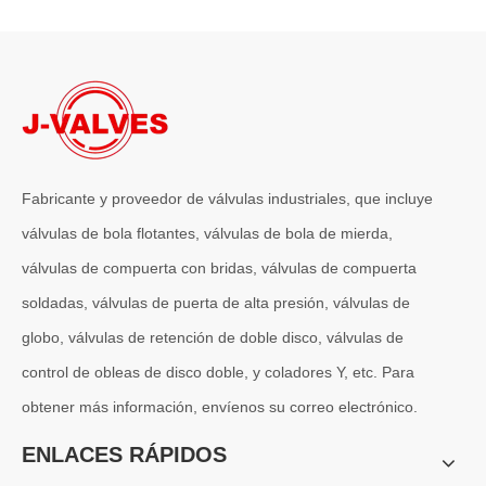
2026-07-06
J-VALVES La resistencia de la fabricación de válvulas de compuerta de gran diámetro se muestra en las fotografías del taller: por qué Global Projects confía en nuestra fábrica
J-VALVES fabrica válvulas de compuerta WCB de gran diámetro de 1
Fabricante y proveedor de válvulas industriales, que incluye
válvulas de bola flotantes, válvulas de bola de mierda,
válvulas de compuerta con bridas, válvulas de compuerta
soldadas, válvulas de puerta de alta presión, válvulas de
globo, válvulas de retención de doble disco, válvulas de
control de obleas de disco doble, y coladores Y, etc. Para
obtener más información, envíenos su correo electrónico.
2026-07-04
Válvula de globo de ángulo criogénica: diseño de ingeniería y rendimiento en sistemas de GNL de alta presión
ENLACES RÁPIDOS
En sistemas de tuberías criogénicas y de baja temperatura, los co