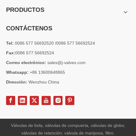
PRODUCTOS
CONTÁCTENOS
Tel:
0086 577 56692520 /0086 577 56692524
Fax:
0086 577 56692524
Correo electrónico:
sales@j-valves.com
Whatsapp:
+86 13600648865
Dirección:
Wenzhou China
2026-07-03
Diseño, rendimiento y aplicaciones de válvulas de compuerta industriales en sistemas de tuberías de alta presión
Las válvulas de compuerta son una de las válvulas de aislamiento má
Válvulas de bola, válvulas de compuerta, válvulas de globo,
válvulas de retención, válvula de mariposa, filtro.