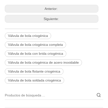
Anterior:
Siguiente:
Válvula de bola criogénica
Válvula de bola criogénica completa
Válvula de bola con brida criogénica
Válvula de bola criogénica de acero inoxidable
Válvula de bola flotante criogénica
2026-06-25
Válvula de bola soldada criogénica
Válvula de compuerta de bronce, níquel y aluminio C95800: diseño técnico, rendimiento y aplicaciones industriales
En ingeniería marina, plataformas marinas y entornos industriales 