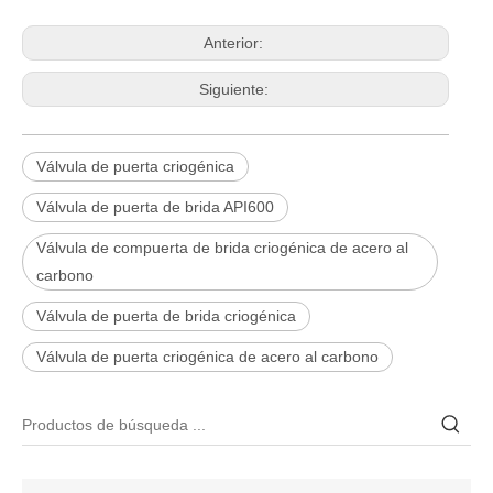
Anterior:
Siguiente:
Válvula de puerta criogénica
Válvula de puerta de brida API600
Válvula de compuerta de brida criogénica de acero al
carbono
Válvula de puerta de brida criogénica
2026-06-25
Válvula de puerta criogénica de acero al carbono
Válvula de compuerta de bronce, níquel y aluminio C95800: diseño técnico, rendimiento y aplicaciones industriales
En ingeniería marina, plataformas marinas y entornos industriales 