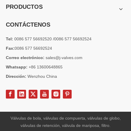
PRODUCTOS
CONTÁCTENOS
Tel:
0086 577 56692520 /0086 577 56692524
Fax:
0086 577 56692524
Correo electrónico:
sales@j-valves.com
Whatsapp:
+86 13600648865
Dirección:
Wenzhou China
2026-07-03
Diseño, rendimiento y aplicaciones de válvulas de compuerta industriales en sistemas de tuberías de alta presión
Las válvulas de compuerta son una de las válvulas de aislamiento má
Válvulas de bola, válvulas de compuerta, válvulas de globo,
válvulas de retención, válvula de mariposa, filtro.