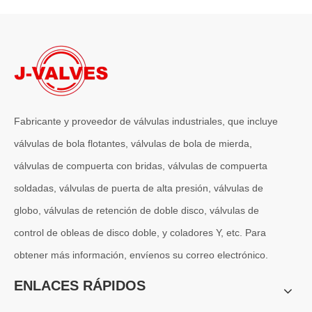
2026-07-06
J-VALVES La resistencia de la fabricación de válvulas de compuerta de gran diámetro se muestra en las fotografías del taller: por qué Global Projects confía en nuestra fábrica
J-VALVES fabrica válvulas de compuerta WCB de gran diámetro de 1
Fabricante y proveedor de válvulas industriales, que incluye
válvulas de bola flotantes, válvulas de bola de mierda,
válvulas de compuerta con bridas, válvulas de compuerta
soldadas, válvulas de puerta de alta presión, válvulas de
globo, válvulas de retención de doble disco, válvulas de
control de obleas de disco doble, y coladores Y, etc. Para
obtener más información, envíenos su correo electrónico.
2026-07-04
Válvula de globo de ángulo criogénica: diseño de ingeniería y rendimiento en sistemas de GNL de alta presión
ENLACES RÁPIDOS
En sistemas de tuberías criogénicas y de baja temperatura, los co