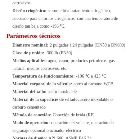
corrosivos.
Diseño criogénico:
se sometió a tratamiento criogénico,
adecuado para entornos criogénicos, con una temperatura de
diseño tan baja como -196 ℃.
Parámetros técnicos
Diámetro nominal:
2 pulgadas a 24 pulgadas (DN50 a DN600)
Clase de presión:
300 lb (PN50)
Medios aplicables:
agua, vapor, productos petroleros, gas
natural, medios corrosivos, etc.
Temperatura de funcionamiento:
-196 ℃ a 425 ℃
Material corporal de la válvula:
acero al carbono WCB
Material del tallo:
acero inoxidable
Material de la superficie de sellado:
acero inoxidable o
carburo cementado
Método de conexión:
Conexión de brida (RF)
Modo de operación:
operación del volante; operación de
engranaje opcional o actuador eléctrico
Normas de diseño:
API 600, ASME B16.34