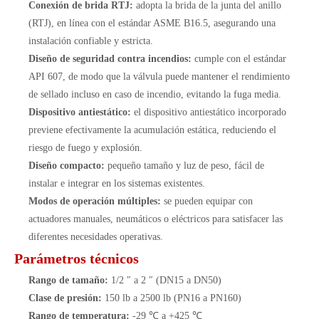
Conexión de brida RTJ:
adopta la brida de la junta del anillo
(RTJ), en línea con el estándar ASME B16.5, asegurando una
instalación confiable y estricta.
Diseño de seguridad contra incendios:
cumple con el estándar
API 607, de modo que la válvula puede mantener el rendimiento
de sellado incluso en caso de incendio, evitando la fuga media.
Dispositivo antiestático:
el dispositivo antiestático incorporado
previene efectivamente la acumulación estática, reduciendo el
riesgo de fuego y explosión.
Diseño compacto:
pequeño tamaño y luz de peso, fácil de
instalar e integrar en los sistemas existentes.
Modos de operación múltiples:
se pueden equipar con
actuadores manuales, neumáticos o eléctricos para satisfacer las
diferentes necesidades operativas.
Parámetros técnicos
Rango de tamaño:
1/2 ″ a 2 ″ (DN15 a DN50)
Clase de presión:
150 lb a 2500 lb (PN16 a PN160)
Rango de temperatura:
-29 ℃ a +425 ℃