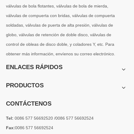
válvulas de bola flotantes, válvulas de bola de mierda,
válvulas de compuerta con bridas, válvulas de compuerta
soldadas, válvulas de puerta de alta presión, válvulas de
globo, válvulas de retención de doble disco, válvulas de
control de obleas de disco doble, y coladores Y, etc. Para
obtener más información, envíenos su correo electrónico.
2026-07-04
Válvula de globo de ángulo criogénica: diseño de ingeniería y rendimiento en sistemas de GNL de alta presión
ENLACES RÁPIDOS
En sistemas de tuberías criogénicas y de baja temperatura, los co
PRODUCTOS
CONTÁCTENOS
Tel:
0086 577 56692520 /0086 577 56692524
Fax:
0086 577 56692524