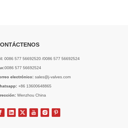
2026-07-04
Válvula de globo de ángulo criogénica: diseño de ingeniería y rendimiento en sistemas de GNL de alta presión
En sistemas de tuberías criogénicas y de baja temperatu
ONTÁCTENOS
el:
0086 577 56692520 /0086 577 56692524
ax:
0086 577 56692524
orreo electrónico:
sales@j-valves.com
hatsapp:
+86 13600648865
irección:
Wenzhou China
2026-07-03
Diseño, rendimiento y aplicaciones de válvulas de compuerta industriales en sistemas de tuberías de alta presión
Las válvulas de compuerta son una de las válvulas de aisl