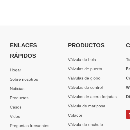
ENLACES
PRODUCTOS
C
RÁPIDOS
Válvula de bola
T
Válvulas de puerta
F
Hogar
Válvulas de globo
C
Sobre nosotros
Válvulas de control
W
Noticias
Válvulas de acero forjadas
D
Productos
Válvula de mariposa
Casos
Colador
Video
Válvula de enchufe
Preguntas frecuentes