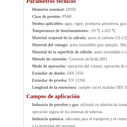
Parámetros técnicos
Diámetro nominal:
DN50
Clase de presión:
PN40
Medios aplicables:
agua, vapor, productos petroleros, gas 
Temperatura de funcionamiento:
-29 ℃ a 425 ℃
Material corporal de la válvula:
acero al carbono GS-C2
Material del vástago:
acero inoxidable (por ejemplo, 304,
Material de la superficie de sellado:
acero inoxidable o 
Método de conexión:
Conexión de brida (RF)
Modo de operación:
operación del volante; operación de 
Estándar de diseño:
DIN 3356
Estándar de prueba:
EN 12266
Longitud de la estructura:
cumple con el estándar DIN 
Campos de aplicación
Industria de petróleo y gas:
utilizado en tuberías de tran
operación segura de los sistemas de tuberías.
Industria química:
adecuado para el transporte y el contr
y la seguridad del personal.