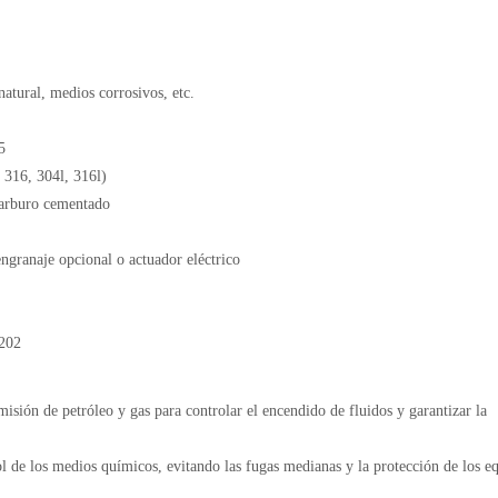
natural, medios corrosivos, etc.
5
 316, 304l, 316l)
carburo cementado
engranaje opcional o actuador eléctrico
3202
smisión de petróleo y gas para controlar el encendido de fluidos y garantizar la
ol de los medios químicos, evitando las fugas medianas y la protección de los e