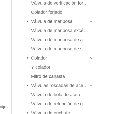
Válvula de verificación forjada
Colador forjado
Válvula de mariposa
Válvula de mariposa excéntrica triple
Válvula de mariposa de alto rendimiento
Válvula de mariposa de sello suave
Colador
Y colador
Filtro de canasta
Válvulas roscadas de acero inoxidable
Válvula de bola de acero inoxidable
Válvula de retención de globo de compuerta
quipos
Válvula de enchufe
2026-06-25