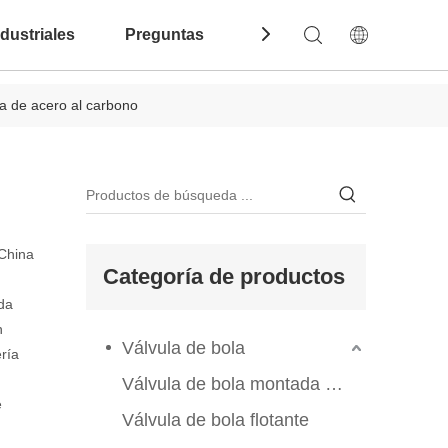
dustriales
Preguntas Frecuentes
Contáctenos
 de acero al carbono
 China
Categoría de productos
ada
n
Válvula de bola
ería
Válvula de bola montada en el muelle
e
Válvula de bola flotante