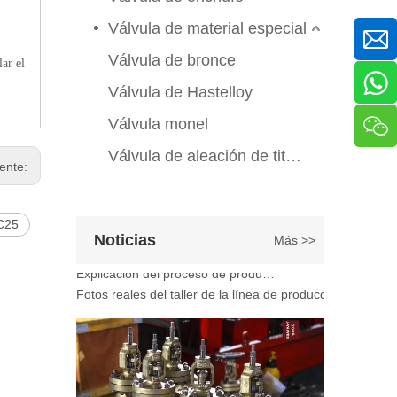
Válvula de compuerta de bronce, níquel y aluminio C95800: diseño técnico, rendimiento y aplicaciones industriales
Válvula de material especial
En ingeniería marina, plataformas marinas y entornos ind
Válvula de bronce
lar el
Válvula de Hastelloy
Válvula monel
Válvula de aleación de titanio
iente:
-C25
Noticias
Más >>
2026-07-07
Explicación del proceso de producción de válvulas de bola flotante | Tour J-VALVES Taller de fabricación de válvulas estándar
Fotos reales del taller de la línea de producción de vál