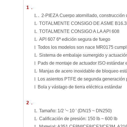
1 .
​ ​
L
. 2
-PIEZA Cuerpo atornillado, construcción
L
TOTALMENTE CONSIGO DE ASME B16.3
L
TOTALMENTE CONSIGO A LA API 608
L
API 607 ​​6ª edición segura de fuego
l
Todos los modelos son nace MR0175 cumpl
L
Sistema de embalaje sumergido y actuación
l
Pads de montaje de actuador ISO estándar 
L
Manjas de acero inoxidable de bloqueo est
l
Los asientos PTFE de segunda generación p
l
Bola y vástago de tierra eléctrica estándar
2 .
​
L
Tamaño: 1/2 '~ 10 ' (DN15 ~ DN250)
L
Calificación de presión: 150 lb ~ 600 lb
L
Material: A351 CF8M/CF8/CF3/CF3M, A21