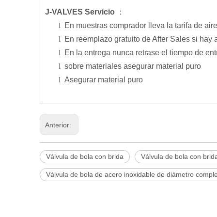
J-VALVES Servicio
：
l
En muestras comprador lleva la tarifa de aire
l
En reemplazo gratuito de After Sales si hay
l
En la entrega nunca retrase el tiempo de en
l
sobre materiales asegurar material puro
l
Asegurar material puro
Anterior:
Válvula de bola con brida
Válvula de bola con brid
Válvula de bola de acero inoxidable de diámetro compl