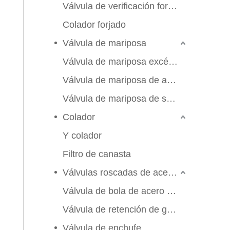
Válvula de verificación forjada
Colador forjado
Válvula de mariposa
Válvula de mariposa excéntrica triple
Válvula de mariposa de alto rendimiento
Válvula de mariposa de sello suave
Colador
Y colador
Filtro de canasta
Válvulas roscadas de acero inoxidable
Válvula de bola de acero inoxidable
Válvula de retención de globo de compuerta
2026-06-25
Válvula de enchufe
Válvula de compuerta de bronce, níquel y aluminio C95800: diseño técnico, rendimiento y aplicaciones industriales