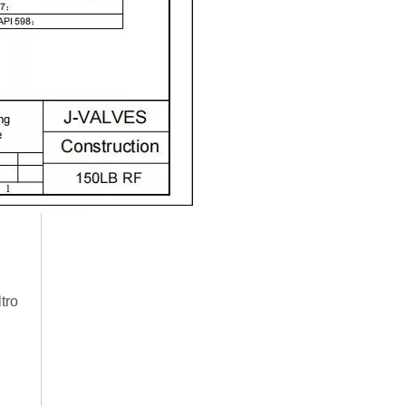
2026-07-06
J-VALVES La resistencia de la fabricación de válvulas de compuerta de gran diámetro se muestra en las fotografías del taller: por qué Global Projects confía en nuestra fábrica
J-VALVES fabrica válvulas de compuerta WCB de gran diá
tro