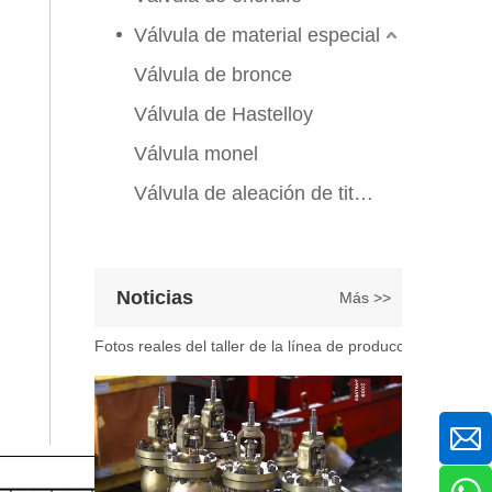
En ingeniería marina, plataformas marinas y entornos ind
Válvula de material especial
Válvula de bronce
Válvula de Hastelloy
Válvula monel
Válvula de aleación de titanio
2026-07-07
Noticias
Más >>
Explicación del proceso de producción de válvulas de bola flotante | Tour J-VALVES Taller de fabricación de válvulas estándar
Fotos reales del taller de la línea de producción de vál