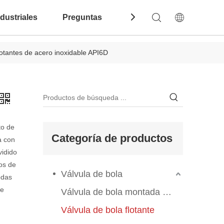
dustriales
Preguntas Frecuentes
Contáctenos
lotantes de acero inoxidable API6D
to de
Categoría de productos
a con
vidido
pos de
Válvula de bola
odas
ue
Válvula de bola montada en el muelle
Válvula de bola flotante