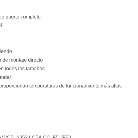
 de puerto completo
4
iendo
 de montaje directo
en todos los tamaños
ándar
roporcionan temperaturas de funcionamiento más altas
6 WCB, A352 LCB/LCC, F51/F53