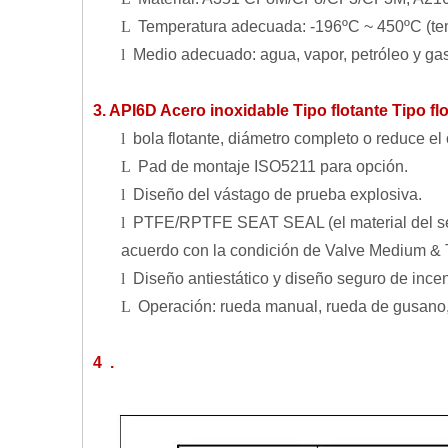
L
Temperatura adecuada: -196ºC ~ 450ºC (temp
l
Medio adecuado: agua, vapor, petróleo y gas 
3. API6D Acero inoxidable Tipo flotante Tipo fl
l
bola flotante, diámetro completo o reduce el o
L
Pad de montaje ISO5211 para opción.
l
Diseño del vástago de prueba explosiva.
l
PTFE/RPTFE SEAT SEAL (el material del sello 
acuerdo con la condición de Valve Medium & 
l
Diseño antiestático y diseño seguro de incen
L
Operación: rueda manual, rueda de gusano, 
4 .
​