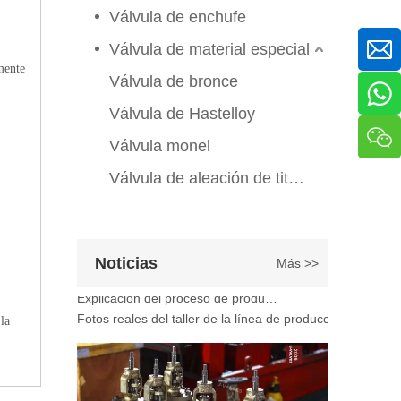
2026-06-25
Válvula de enchufe
Válvula de compuerta de bronce, níquel y aluminio C95800: diseño técnico, rendimiento y aplicaciones industriales
Válvula de material especial
En ingeniería marina, plataformas marinas y entornos ind
mente
Válvula de bronce
Válvula de Hastelloy
Válvula monel
Válvula de aleación de titanio
Noticias
Más >>
2026-07-07
Explicación del proceso de producción de válvulas de bola flotante | Tour J-VALVES Taller de fabricación de válvulas estándar
Fotos reales del taller de la línea de producción de vál
la