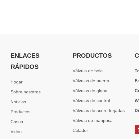
ENLACES
PRODUCTOS
C
RÁPIDOS
Válvula de bola
T
Válvulas de puerta
F
Hogar
Válvulas de globo
C
Sobre nosotros
Válvulas de control
W
Noticias
Válvulas de acero forjadas
D
Productos
Válvula de mariposa
Casos
Colador
Video