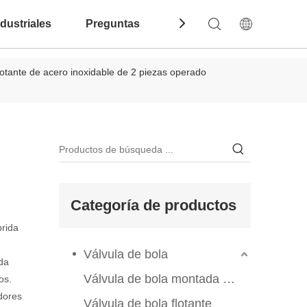
dustriales
Preguntas Frecuentes
Contáctenos
lotante de acero inoxidable de 2 piezas operado
Categoría de productos
brida
Válvula de bola
ada
Válvula de bola montada en el muelle
os.
adores
Válvula de bola flotante