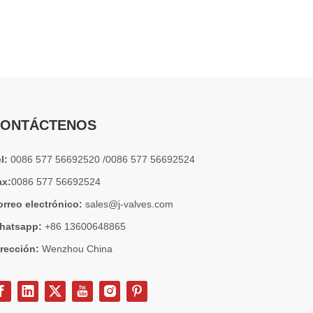
2026-07-04
Válvula de globo de ángulo criogénica: diseño de ingeniería y rendimiento en sistemas de GNL de alta presión
En sistemas de tuberías criogénicas y de baja temperatu
ONTÁCTENOS
el:
0086 577 56692520 /0086 577 56692524
ax:
0086 577 56692524
orreo electrónico:
sales@j-valves.com
hatsapp:
+86 13600648865
irección:
Wenzhou China
2026-07-03
Diseño, rendimiento y aplicaciones de válvulas de compuerta industriales en sistemas de tuberías de alta presión
Las válvulas de compuerta son una de las válvulas de aisl