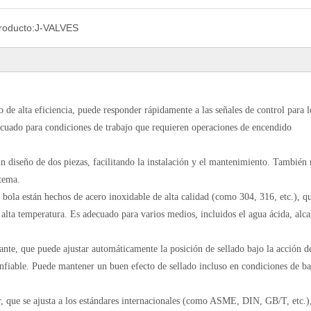
roducto:
J-VALVES
de alta eficiencia, puede responder rápidamente a las señales de control para l
decuado para condiciones de trabajo que requieren operaciones de encendido
un diseño de dos piezas, facilitando la instalación y el mantenimiento. También
stema.
a bola están hechos de acero inoxidable de alta calidad (como 304, 316, etc.), q
 a alta temperatura. Es adecuado para varios medios, incluidos el agua ácida, alca
tante, que puede ajustar automáticamente la posición de sellado bajo la acción d
nfiable. Puede mantener un buen efecto de sellado incluso en condiciones de ba
, que se ajusta a los estándares internacionales (como ASME, DIN, GB/T, etc.),