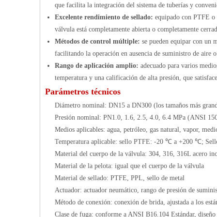
que facilita la integración del sistema de tuberías y conveni
Excelente rendimiento de sellado:
equipado con PTFE o ma
válvula está completamente abierta o completamente cerrada
Métodos de control múltiple:
se pueden equipar con un 
facilitando la operación en ausencia de suministro de aire 
Rango de aplicación amplio:
adecuado para varios medios
temperatura y una calificación de alta presión, que satisfac
Parámetros técnicos
Diámetro nominal: DN15 a DN300 (los tamaños más grandes 
Presión nominal: PN1.0, 1.6, 2.5, 4.0, 6.4 MPa (ANSI 150,
Medios aplicables: agua, petróleo, gas natural, vapor, medio
Temperatura aplicable: sello PTFE: -20 ℃ a +200 ℃; Sel
Material del cuerpo de la válvula: 304, 316, 316L acero in
Material de la pelota: igual que el cuerpo de la válvula
Material de sellado: PTFE, PPL, sello de metal
Actuador: actuador neumático, rango de presión de suminis
Método de conexión: conexión de brida, ajustada a los está
Clase de fuga: conforme a ANSI B16.104 Estándar, diseño 