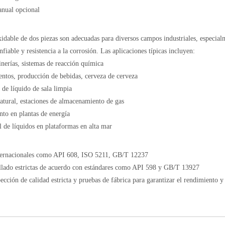
nual opcional
xidable de dos piezas son adecuadas para diversos campos industriales, especial
able y resistencia a la corrosión. Las aplicaciones típicas incluyen:
inerías, sistemas de reacción química
ntos, producción de bebidas, cerveza de cerveza
 de líquido de sala limpia
natural, estaciones de almacenamiento de gas
nto en plantas de energía
l de líquidos en plataformas en alta mar
nternacionales como API 608, ISO 5211, GB/T 12237
sellado estrictas de acuerdo con estándares como API 598 y GB/T 13927
cción de calidad estricta y pruebas de fábrica para garantizar el rendimiento y 