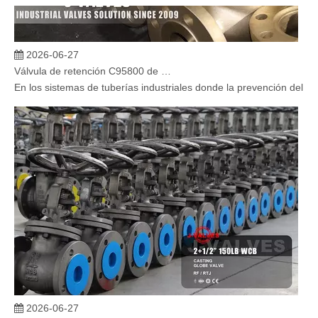
2026-06-27
Válvula de retención C95800 de alto rendimiento para resistencia a la corrosión del agua de mar y protección de tuberías costa afuera
En los sistemas de tuberías industriales donde la prevención del ref
2026-06-27
¡Fabricación de precisión! Ventajas técnicas de la válvula de globo de acero fundido J-VALVES WCB 150LB, válvula de globo con brida ANSI RF/RTJ de 2-1/2' certificada