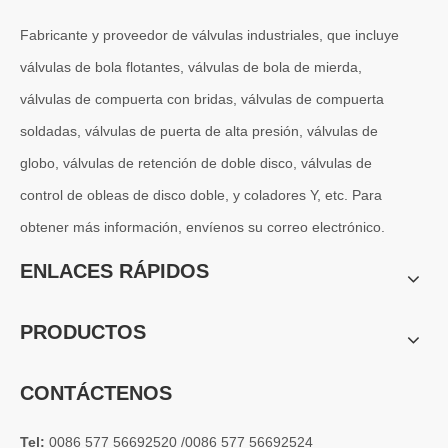
Fabricante y proveedor de válvulas industriales, que incluye
válvulas de bola flotantes, válvulas de bola de mierda,
válvulas de compuerta con bridas, válvulas de compuerta
soldadas, válvulas de puerta de alta presión, válvulas de
globo, válvulas de retención de doble disco, válvulas de
2026-06-25
control de obleas de disco doble, y coladores Y, etc. Para
Proceso de fabricación completo de J-VALVES válvulas de bola montadas en muñón | Procedimientos de mecanizado estrictos para válvulas de bola de alta presión con cero fugas
obtener más información, envíenos su correo electrónico.
Válvulas de bola montadas en muñón mecanizadas con precisión de J
ENLACES RÁPIDOS
PRODUCTOS
CONTÁCTENOS
Tel:
0086 577 56692520 /0086 577 56692524