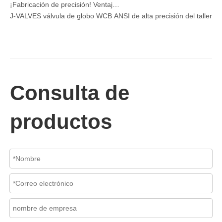
J-VALVES válvula de globo WCB ANSI de alta precisión del taller, vá
Consulta de
productos
2026-06-26
Guía de selección de válvulas de retención oscilantes Clase 150 de 18'~30' | Solución técnica de acero al carbono WCB de J-VALVES
¿Cómo seleccionar una válvula de retención oscilante de 18-30 pulg