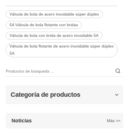
Válvula de bola de acero inoxidable súper dúplex
5A Válvula de bola flotante con bridas
Válvula de bola con brida de acero inoxidable 5A
2026-06-15
Válvula de bola flotante de acero inoxidable súper dúplex
¿Por qué las válvulas de globo angular J-VALVES ofrecen un rendimiento de flujo superior?
5A
En los sistemas de tuberías industriales donde se requiere una reg
Categoría de productos
Noticias
Más >>