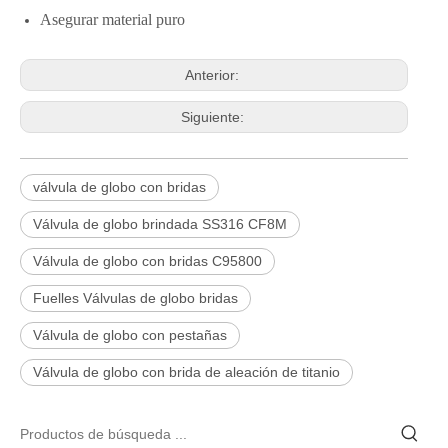
Asegurar material puro
Anterior:
Siguiente:
válvula de globo con bridas
Válvula de globo brindada SS316 CF8M
Válvula de globo con bridas C95800
Fuelles Válvulas de globo bridas
Válvula de globo con pestañas
Válvula de globo con brida de aleación de titanio
2026-06-25
Válvula de compuerta de bronce, níquel y aluminio C95800: diseño técnico, rendimiento y aplicaciones industriales
En ingeniería marina, plataformas marinas y entornos industriales 