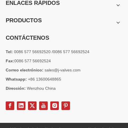
ENLACES RÁPIDOS
Válvula de globo de ángulo criogénica: diseño de ingeniería y rendimiento en sistemas de GNL de alta presión
En sistemas de tuberías criogénicas y de baja temperatura, los co
PRODUCTOS
CONTÁCTENOS
Tel:
0086 577 56692520 /0086 577 56692524
Fax:
0086 577 56692524
Correo electrónico:
sales@j-valves.com
Whatsapp:
+86 13600648865
Dirección:
Wenzhou China
2026-07-03
Diseño, rendimiento y aplicaciones de válvulas de compuerta industriales en sistemas de tuberías de alta presión
Las válvulas de compuerta son una de las válvulas de aislamiento má