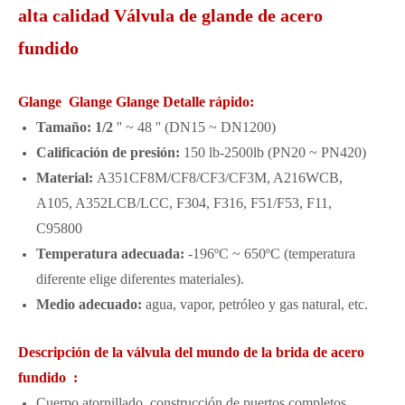
alta calidad Válvula de glande de acero
fundido
Glange Glange Glange Detalle rápido:
Tamaño: 1/2
'' ~ 48 '' (DN15 ~ DN1200)
Calificación de presión:
150 lb-2500lb (PN20 ~ PN420)
Material:
A351CF8M/CF8/CF3/CF3M, A216WCB,
A105, A352LCB/LCC, F304, F316, F51/F53, F11,
C95800
Temperatura adecuada:
-196ºC ~ 650ºC (temperatura
diferente elige diferentes materiales).
Medio adecuado:
agua, vapor, petróleo y gas natural, etc.
Descripción de la válvula del mundo de la brida de acero
fundido :
Cuerpo atornillado, construcción de puertos completos.