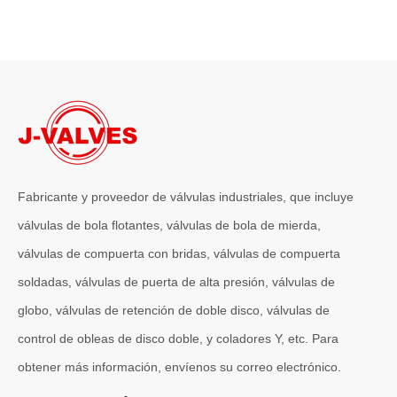
2026-07-06
J-VALVES La resistencia de la fabricación de válvulas de compuerta de gran diámetro se muestra en las fotografías del taller: por qué Global Projects confía en nuestra fábrica
J-VALVES fabrica válvulas de compuerta WCB de gran diámetro de 1
Fabricante y proveedor de válvulas industriales, que incluye
válvulas de bola flotantes, válvulas de bola de mierda,
válvulas de compuerta con bridas, válvulas de compuerta
soldadas, válvulas de puerta de alta presión, válvulas de
globo, válvulas de retención de doble disco, válvulas de
control de obleas de disco doble, y coladores Y, etc. Para
obtener más información, envíenos su correo electrónico.
2026-07-04