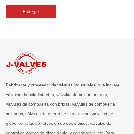
Entregar
2026-07-06
J-VALVES La resistencia de la fabricación de válvulas de compuerta de gran diámetro se muestra en las fotografías del taller: por qué Global Projects confía en nuestra fábrica
J-VALVES fabrica válvulas de compuerta WCB de gran diámetro de 1
Fabricante y proveedor de válvulas industriales, que incluye
válvulas de bola flotantes, válvulas de bola de mierda,
válvulas de compuerta con bridas, válvulas de compuerta
soldadas, válvulas de puerta de alta presión, válvulas de
globo, válvulas de retención de doble disco, válvulas de
control de obleas de disco doble, y coladores Y, etc. Para