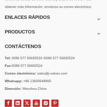
obtener más información, envíenos su correo electrónico.
2026-07-04
Válvula de globo de ángulo criogénica: diseño de ingeniería y rendimiento en sistemas de GNL de alta presión
ENLACES RÁPIDOS
En sistemas de tuberías criogénicas y de baja temperatura, los co
PRODUCTOS
CONTÁCTENOS
Tel:
0086 577 56692520 /0086 577 56692524
Fax:
0086 577 56692524
Correo electrónico:
sales@j-valves.com
Whatsapp:
+86 13600648865
Dirección:
Wenzhou China
2026-07-03
Diseño, rendimiento y aplicaciones de válvulas de compuerta industriales en sistemas de tuberías de alta presión
Las válvulas de compuerta son una de las válvulas de aislamiento má