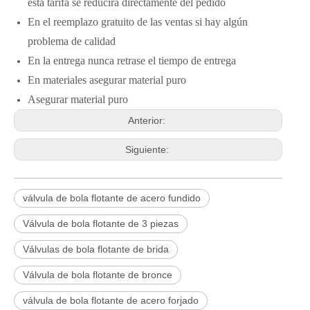
esta tarifa se reducirá directamente del pedido
En el reemplazo gratuito de las ventas si hay algún
problema de calidad
En la entrega nunca retrase el tiempo de entrega
En materiales asegurar material puro
Asegurar material puro
Anterior:
Siguiente:
válvula de bola flotante de acero fundido
Válvula de bola flotante de 3 piezas
Válvulas de bola flotante de brida
Válvula de bola flotante de bronce
2026-06-25
válvula de bola flotante de acero forjado
Válvula de compuerta de bronce, níquel y aluminio C95800: diseño técnico, rendimiento y aplicaciones industriales