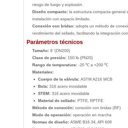
riesgo de fuego y explosión.
Diseño compacto:
la estructura compacta general 
instalación con espacio limitado.
Conexión con bridas:
adopta un método de conexión 
rendimiento del sellado, facilitando la integración co
Parámetros técnicos
Tamaño:
8 '(DN200)
Clase de presión:
150 lb (PN20)
Rango de temperatura:
-20 ℃ a +200 ℃
Materiales:
Cuerpo de la válvula:
ASTM A216 WCB
Bola:
316 acero inoxidable
STEM:
316 acero inoxidable
Material de sellado:
PTFE, RPTFE
Método de conexión:
conexión con bridas (RF)
Modo de operación:
operación en marcha
Normas de diseño:
ASME B16.34, API 608