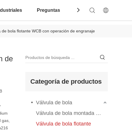
dustriales
Preguntas Frecuentes
Contáctenos
la de bola flotante WCB con operación de engranaje
n de
Categoría de productos
B
Válvula de bola
y
Válvula de bola montada en el muelle
dium
l gas,
Válvula de bola flotante
A216