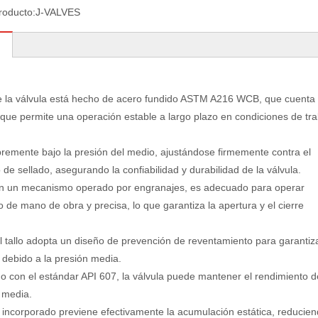
roducto:
J-VALVES
e la válvula está hecho de acero fundido ASTM A216 WCB, que cuenta
lo que permite una operación estable a largo plazo en condiciones de tr
libremente bajo la presión del medio, ajustándose firmemente contra el
 de sellado, asegurando la confiabilidad y durabilidad de la válvula.
n un mecanismo operado por engranajes, es adecuado para operar
 de mano de obra y precisa, lo que garantiza la apertura y el cierre
l tallo adopta un diseño de prevención de reventamiento para garantiza
e debido a la presión media.
o con el estándar API 607, la válvula puede mantener el rendimiento d
a media.
co incorporado previene efectivamente la acumulación estática, reducien