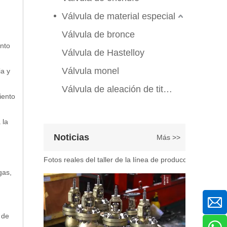
En ingeniería marina, plataformas marinas y entornos ind
Válvula de material especial
Válvula de bronce
ento
Válvula de Hastelloy
Válvula monel
ia y
Válvula de aleación de titanio
iento
 la
2026-07-07
Noticias
Más >>
Explicación del proceso de producción de válvulas de bola flotante | Tour J-VALVES Taller de fabricación de válvulas estándar
Fotos reales del taller de la línea de producción de vál
gas,
 de