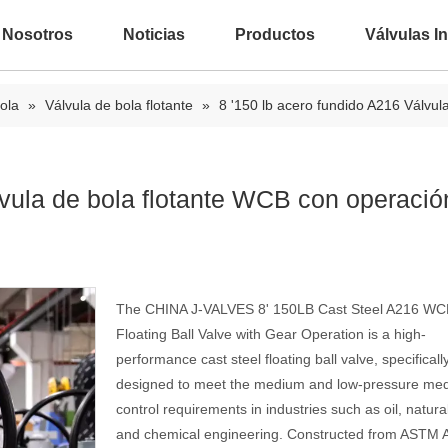
 Nosotros
Noticias
Productos
Válvulas In
ola
»
Válvula de bola flotante
»
8 '150 lb acero fundido A216 Válvu
lvula de bola flotante WCB con operació
The CHINA J-VALVES 8' 150LB Cast Steel A216 WC
Floating Ball Valve with Gear Operation is a high-
performance cast steel floating ball valve, specificall
designed to meet the medium and low-pressure me
control requirements in industries such as oil, natura
and chemical engineering. Constructed from ASTM 