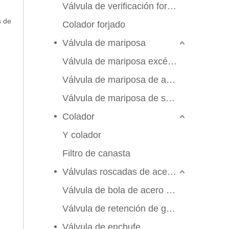
Válvula de verificación forjada
s de
Colador forjado
Válvula de mariposa
Válvula de mariposa excéntrica triple
Válvula de mariposa de alto rendimiento
Válvula de mariposa de sello suave
Colador
Y colador
Filtro de canasta
Válvulas roscadas de acero inoxidable
Válvula de bola de acero inoxidable
Válvula de retención de globo de compuerta
2026-06-25
Válvula de enchufe
Válvula de compuerta de bronce, níquel y aluminio C95800: diseño técnico, rendimiento y aplicaciones industriales