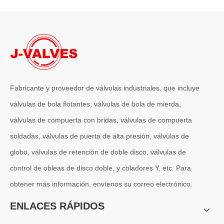
2026-07-06
J-VALVES La resistencia de la fabricación de válvulas de compuerta de gran diámetro se muestra en las fotografías del taller: por qué Global Projects confía en nuestra fábrica
J-VALVES fabrica válvulas de compuerta WCB de gran diámetro de 1
Fabricante y proveedor de válvulas industriales, que incluye
válvulas de bola flotantes, válvulas de bola de mierda,
válvulas de compuerta con bridas, válvulas de compuerta
soldadas, válvulas de puerta de alta presión, válvulas de
globo, válvulas de retención de doble disco, válvulas de
control de obleas de disco doble, y coladores Y, etc. Para
obtener más información, envíenos su correo electrónico.
2026-07-04
Válvula de globo de ángulo criogénica: diseño de ingeniería y rendimiento en sistemas de GNL de alta presión
ENLACES RÁPIDOS
En sistemas de tuberías criogénicas y de baja temperatura, los co