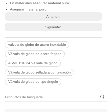
En materiales asegurar material puro
Asegurar material puro
Anterior:
Siguiente:
válvula de globo de acero inoxidable
Válvula de globo de acero forjado
ASME B16.34 Válvula de globo
Válvula de globo sellada a continuación
2026-06-25
Válvula de globo de tipo ángulo
Válvula de compuerta de bronce, níquel y aluminio C95800: diseño técnico, rendimiento y aplicaciones industriales
En ingeniería marina, plataformas marinas y entornos industriales 