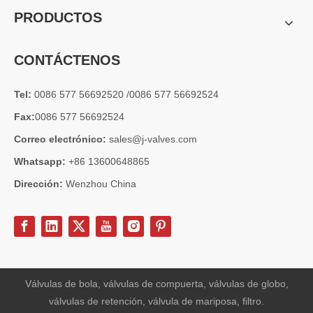
PRODUCTOS
CONTÁCTENOS
Tel:
0086 577 56692520 /0086 577 56692524
Fax:
0086 577 56692524
Correo electrónico:
sales@j-valves.com
Whatsapp:
+86 13600648865
Dirección:
Wenzhou China
2026-07-03
Diseño, rendimiento y aplicaciones de válvulas de compuerta industriales en sistemas de tuberías de alta presión
Las válvulas de compuerta son una de las válvulas de aislamiento má
Válvulas de bola, válvulas de compuerta, válvulas de globo,
válvulas de retención, válvula de mariposa, filtro.