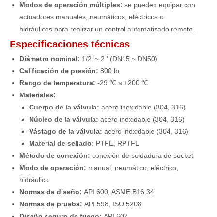
Modos de operación múltiples:
se pueden equipar con
actuadores manuales, neumáticos, eléctricos o
hidráulicos para realizar un control automatizado remoto.
Especificaciones técnicas
Diámetro nominal:
1/2 '~ 2 ' (DN15 ~ DN50)
Calificación de presión:
800 lb
Rango de temperatura:
-29 ℃ a +200 ℃
Materiales:
Cuerpo de la válvula:
acero inoxidable (304, 316)
Núcleo de la válvula:
acero inoxidable (304, 316)
Vástago de la válvula:
acero inoxidable (304, 316)
Material de sellado:
PTFE, RPTFE
Método de conexión:
conexión de soldadura de socket
Modo de operación:
manual, neumático, eléctrico,
hidráulico
Normas de diseño:
API 600, ASME B16.34
Normas de prueba:
API 598, ISO 5208
Diseño seguro de fuego:
API 607