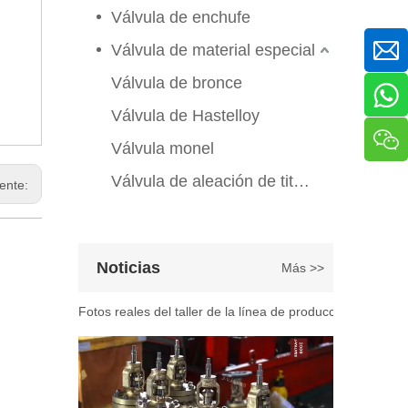
2026-06-25
Válvula de enchufe
Válvula de compuerta de bronce, níquel y aluminio C95800: diseño técnico, rendimiento y aplicaciones industriales
En ingeniería marina, plataformas marinas y entornos ind
Válvula de material especial
Válvula de bronce
Válvula de Hastelloy
Válvula monel
Válvula de aleación de titanio
iente:
2026-07-07
Noticias
Más >>
Explicación del proceso de producción de válvulas de bola flotante | Tour J-VALVES Taller de fabricación de válvulas estándar
Fotos reales del taller de la línea de producción de vál