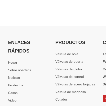
ENLACES
PRODUCTOS
C
RÁPIDOS
Válvula de bola
T
Válvulas de puerta
F
Hogar
Válvulas de globo
C
Sobre nosotros
Válvulas de control
W
Noticias
Válvulas de acero forjadas
D
Productos
Válvula de mariposa
Casos
Colador
Video