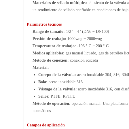
Materiales de sellado múltiples:
el asiento de la válvula
un rendimiento de sellado confiable en condiciones de baja
Parámetros técnicos
Rango de tamaño:
1/2 ' - 4 ' (DN6 ~ DN100)
Presión de trabajo:
1000wog ~ 2000wog
Temperatura de trabajo:
-196 ° C ~ 200 ° C
Medios aplicables:
gas natural licuado, gas de petróleo li
Método de conexión:
conexión roscada
Material:
Cuerpo de la válvula:
acero inoxidable 304, 316, 30
Bola:
acero inoxidable 316
Vástago de la válvula:
acero inoxidable 316, con dise
Sellos:
PTFE, RPTFE
Método de operación:
operación manual. Una plataforma 
neumáticos.
Campos de aplicación