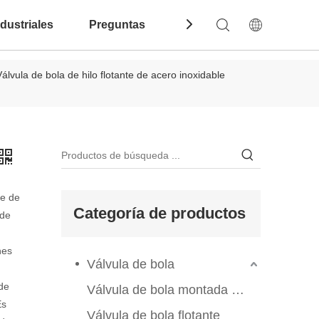
dustriales
Preguntas Frecuentes
Contáctenos
Válvula de bola de hilo flotante de acero inoxidable
le de
Categoría de productos
 de
nes
Válvula de bola
ede
Válvula de bola montada en el muelle
Es
Válvula de bola flotante