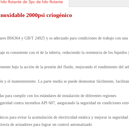
ilo flotante de 3pc de hilo flotante
 inoxidable 2000psi criogénico
dares BS6364 y GB/T 24925 y es adecuado para condiciones de trabajo con una
aje es consistente con el de la tubería, reduciendo la resistencia de los líquidos 
remente bajo la acción de la presión del fluido, mejorando el rendimiento del se
ión y el mantenimiento. La parte media se puede desmontar fácilmente, facilitan
as para cumplir con los estándares de instalación de diferentes regiones.
eguridad contra incendios API 607, asegurando la seguridad en condiciones ext
áticos para evitar la acumulación de electricidad estática y mejorar la seguridad.
directa de actuadores para lograr un control automatizado.