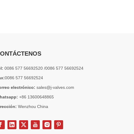
2026-07-04
Válvula de globo de ángulo criogénica: diseño de ingeniería y rendimiento en sistemas de GNL de alta presión
En sistemas de tuberías criogénicas y de baja temperatu
ONTÁCTENOS
el:
0086 577 56692520 /0086 577 56692524
ax:
0086 577 56692524
orreo electrónico:
sales@j-valves.com
hatsapp:
+86 13600648865
irección:
Wenzhou China
2026-07-03
Diseño, rendimiento y aplicaciones de válvulas de compuerta industriales en sistemas de tuberías de alta presión
Las válvulas de compuerta son una de las válvulas de aisl