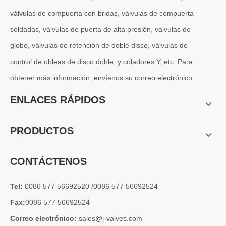
válvulas de compuerta con bridas, válvulas de compuerta
soldadas, válvulas de puerta de alta presión, válvulas de
globo, válvulas de retención de doble disco, válvulas de
control de obleas de disco doble, y coladores Y, etc. Para
obtener más información, envíenos su correo electrónico.
2026-07-04
Válvula de globo de ángulo criogénica: diseño de ingeniería y rendimiento en sistemas de GNL de alta presión
ENLACES RÁPIDOS
En sistemas de tuberías criogénicas y de baja temperatura, los co
PRODUCTOS
CONTÁCTENOS
Tel:
0086 577 56692520 /0086 577 56692524
Fax:
0086 577 56692524
Correo electrónico:
sales@j-valves.com