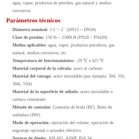
agua, vapor, productos de petróleo, gas natural y medios
corrosivos.
Parámetros técnicos
Diámetro nominal:
1/2 '~ 2 ' (DN15 ~ DN50)
Clase de presión:
150 lb ~ 2500LB (PN20 ~ PN420)
Medios aplicables:
agua, vapor, productos petroleros, gas
natural, medios corrosivos, etc.
Temperatura de funcionamiento:
-29 ℃ a 425 ℃
Material corporal de la válvula:
acero al carbono
Material del vástago:
acero inoxidable (por ejemplo, 304, 316,
304l, 316l)
Material de la superficie de sellado:
acero inoxidable o
carburo cementado
Método de conexión:
Conexión de brida (RF), Bulto de
soldadura (BW)
Modo de operación:
operación del volante; operación de
engranaje opcional o actuador eléctrico
Normas de diseño:
API 602, ASME B16.34