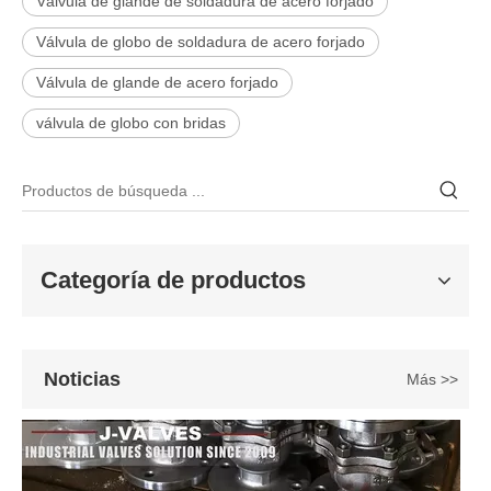
Válvula de glande de soldadura de acero forjado
Válvula de globo de soldadura de acero forjado
Válvula de glande de acero forjado
2026-06-25
válvula de globo con bridas
Válvula de compuerta de bronce, níquel y aluminio C95800: diseño técnico, rendimiento y aplicaciones industriales
En ingeniería marina, plataformas marinas y entornos industriales 
Categoría de productos
Noticias
Más >>