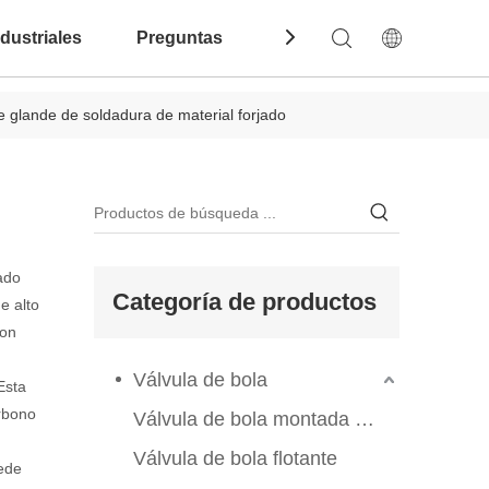
dustriales
Preguntas Frecuentes
Contáctenos
e glande de soldadura de material forjado
ado
Categoría de productos
e alto
con
Válvula de bola
Esta
rbono
Válvula de bola montada en el muelle
Válvula de bola flotante
uede