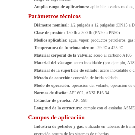
Amplio rango de aplicaciones:
aplicable a varios medios
Parámetros técnicos
Diámetro nominal:
1/2 pulgada a 12 pulgadas (DN15 a 
Clase de presión:
150 lb a 300 lb (PN20 a PN50)
Medios aplicables:
agua, vapor, productos petroleros, gas 
Temperatura de funcionamiento:
-29 ℃ a 425 ℃
Material corporal de la válvula:
acero al carbono A105
Material del vástago:
acero inoxidable (por ejemplo, A18
Material de la superficie de sellado:
acero inoxidable o 
Método de conexión:
conexión de brida soldada
Modo de operación:
operación del volante; operación de 
Normas de diseño:
API 602, ANSI B16.34
Estándar de prueba:
API 598
Longitud de la estructura:
cumple con el estándar ASM
Campos de aplicación
Industria de petróleo y gas:
utilizado en tuberías de tran
operación segura de los sistemas de tuberías.