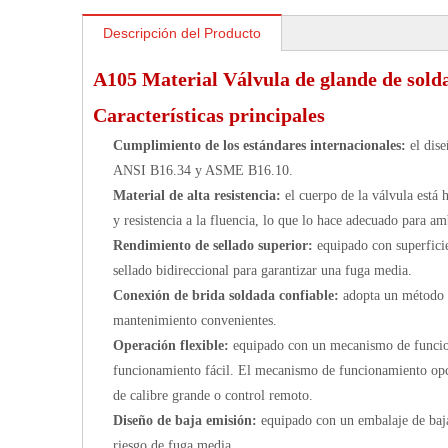
Descripción del Producto
A105 Material Válvula de glande de sold
Características principales
Cumplimiento de los estándares internacionales:
el dis
ANSI B16.34 y ASME B16.10.
Material de alta resistencia:
el cuerpo de la válvula está 
y resistencia a la fluencia, lo que lo hace adecuado para am
Rendimiento de sellado superior:
equipado con superficie
sellado bidireccional para garantizar una fuga media.
Conexión de brida soldada confiable:
adopta un método d
mantenimiento convenientes.
Operación flexible:
equipado con un mecanismo de funciona
funcionamiento fácil. El mecanismo de funcionamiento opcio
de calibre grande o control remoto.
Diseño de baja emisión:
equipado con un embalaje de baja
riesgo de fuga media.