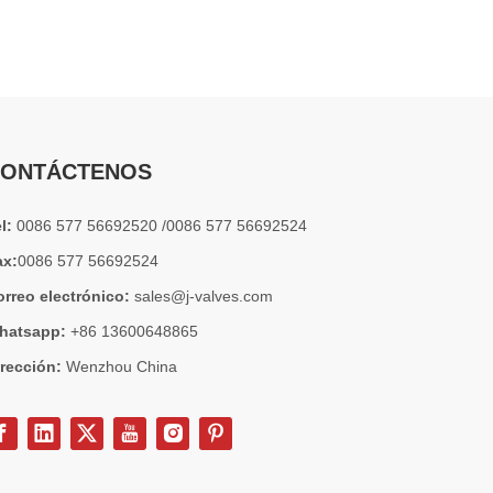
2026-07-04
Válvula de globo de ángulo criogénica: diseño de ingeniería y rendimiento en sistemas de GNL de alta presión
En sistemas de tuberías criogénicas y de baja temperatu
ONTÁCTENOS
el:
0086 577 56692520 /0086 577 56692524
ax:
0086 577 56692524
orreo electrónico:
sales@j-valves.com
hatsapp:
+86 13600648865
irección:
Wenzhou China
2026-07-03
Diseño, rendimiento y aplicaciones de válvulas de compuerta industriales en sistemas de tuberías de alta presión
Las válvulas de compuerta son una de las válvulas de aisl