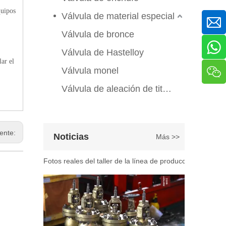
Válvula de compuerta de bronce, níquel y aluminio C95800: diseño técnico, rendimiento y aplicaciones industriales
quipos
En ingeniería marina, plataformas marinas y entornos ind
Válvula de material especial
Válvula de bronce
Válvula de Hastelloy
lar el
Válvula monel
Válvula de aleación de titanio
2026-07-07
iente:
Noticias
Más >>
Explicación del proceso de producción de válvulas de bola flotante | Tour J-VALVES Taller de fabricación de válvulas estándar
Fotos reales del taller de la línea de producción de vál