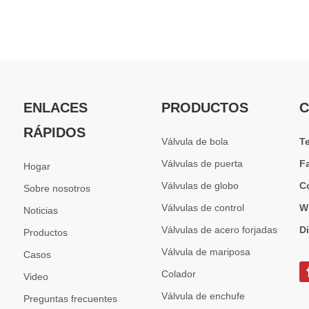
ENLACES
PRODUCTOS
C
RÁPIDOS
Válvula de bola
T
Válvulas de puerta
F
Hogar
Válvulas de globo
C
Sobre nosotros
Válvulas de control
W
Noticias
Válvulas de acero forjadas
D
Productos
Válvula de mariposa
Casos
Colador
Video
Válvula de enchufe
Preguntas frecuentes