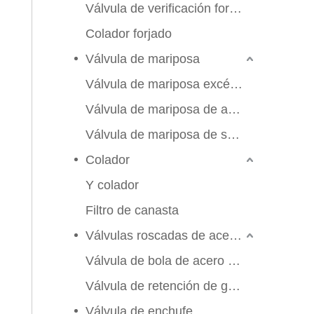
Válvula de verificación forjada
Colador forjado
Válvula de mariposa
Válvula de mariposa excéntrica triple
Válvula de mariposa de alto rendimiento
Válvula de mariposa de sello suave
Colador
Y colador
Filtro de canasta
Válvulas roscadas de acero inoxidable
Válvula de bola de acero inoxidable
Válvula de retención de globo de compuerta
2026-06-25
Válvula de enchufe