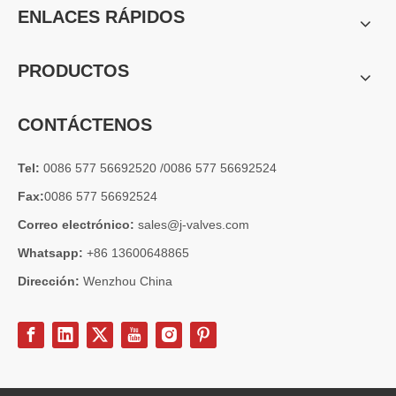
ENLACES RÁPIDOS
Válvula de globo de ángulo criogénica: diseño de ingeniería y rendimiento en sistemas de GNL de alta presión
En sistemas de tuberías criogénicas y de baja temperatura, los co
PRODUCTOS
CONTÁCTENOS
Tel:
0086 577 56692520 /0086 577 56692524
Fax:
0086 577 56692524
Correo electrónico:
sales@j-valves.com
Whatsapp:
+86 13600648865
Dirección:
Wenzhou China
2026-07-03
Diseño, rendimiento y aplicaciones de válvulas de compuerta industriales en sistemas de tuberías de alta presión
Las válvulas de compuerta son una de las válvulas de aislamiento má