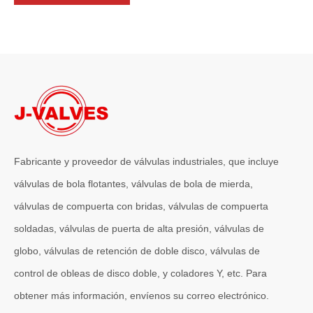
2026-07-06
J-VALVES La resistencia de la fabricación de válvulas de compuerta de gran diámetro se muestra en las fotografías del taller: por qué Global Projects confía en nuestra fábrica
J-VALVES fabrica válvulas de compuerta WCB de gran diámetro de 1
Fabricante y proveedor de válvulas industriales, que incluye
válvulas de bola flotantes, válvulas de bola de mierda,
válvulas de compuerta con bridas, válvulas de compuerta
soldadas, válvulas de puerta de alta presión, válvulas de
globo, válvulas de retención de doble disco, válvulas de
control de obleas de disco doble, y coladores Y, etc. Para
obtener más información, envíenos su correo electrónico.
2026-07-04