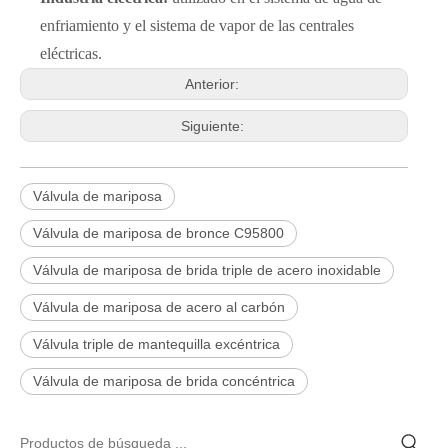
enfriamiento y el sistema de vapor de las centrales
eléctricas.
Anterior:
Siguiente:
Válvula de mariposa
Válvula de mariposa de bronce C95800
Válvula de mariposa de brida triple de acero inoxidable
Válvula de mariposa de acero al carbón
Válvula triple de mantequilla excéntrica
Válvula de mariposa de brida concéntrica
2026-06-25
Válvula de compuerta de bronce, níquel y aluminio C95800: diseño técnico, rendimiento y aplicaciones industriales
En ingeniería marina, plataformas marinas y entornos industriales 