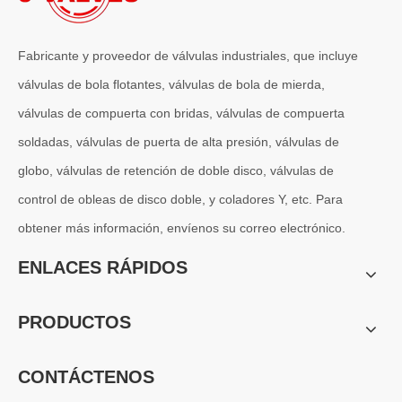
Fabricante y proveedor de válvulas industriales, que incluye
válvulas de bola flotantes, válvulas de bola de mierda,
válvulas de compuerta con bridas, válvulas de compuerta
soldadas, válvulas de puerta de alta presión, válvulas de
globo, válvulas de retención de doble disco, válvulas de
control de obleas de disco doble, y coladores Y, etc. Para
obtener más información, envíenos su correo electrónico.
2026-07-04
ENLACES RÁPIDOS
Válvula de globo de ángulo criogénica: diseño de ingeniería y rendimiento en sistemas de GNL de alta presión
En sistemas de tuberías criogénicas y de baja temperatura, los co
PRODUCTOS
CONTÁCTENOS