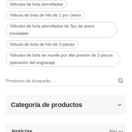
Válvulas de bola atornilladas
Válvula de bola de hilo de 1 por ciento
Válvulas de bola atornilladas de 3pc de acero
inoxidable
Válvula de bola de hilo de 3 piezas
Válvulas de bola de muelle por alta presión de 3 piezas
operación del engranaje
2026-06-25
Válvula de compuerta de bronce, níquel y aluminio C95800: diseño técnico, rendimiento y aplicaciones industriales
En ingeniería marina, plataformas marinas y entornos industriales 
Categoría de productos
Noticias
Más >>