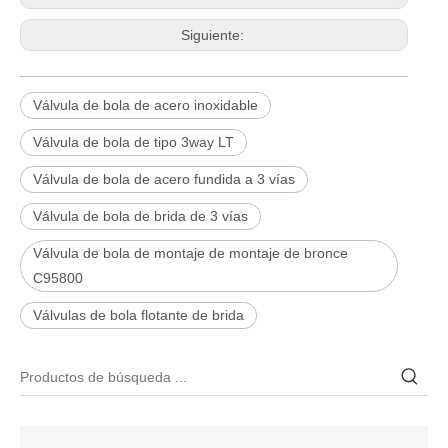
Siguiente:
Válvula de bola de acero inoxidable
Válvula de bola de tipo 3way LT
Válvula de bola de acero fundida a 3 vías
Válvula de bola de brida de 3 vías
Válvula de bola de montaje de montaje de bronce
C95800
2026-06-25
Válvulas de bola flotante de brida
Válvula de compuerta de bronce, níquel y aluminio C95800: diseño técnico, rendimiento y aplicaciones industriales
En ingeniería marina, plataformas marinas y entornos industriales 