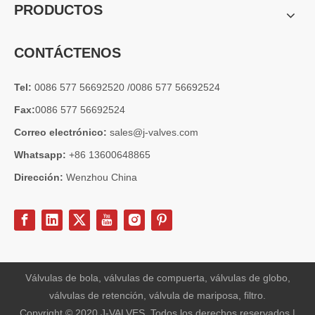
PRODUCTOS
CONTÁCTENOS
Tel:
0086 577 56692520 /0086 577 56692524
Fax:
0086 577 56692524
Correo electrónico:
sales@j-valves.com
Whatsapp:
+86 13600648865
Dirección:
Wenzhou China
2026-07-03
Diseño, rendimiento y aplicaciones de válvulas de compuerta industriales en sistemas de tuberías de alta presión
Las válvulas de compuerta son una de las válvulas de aislamiento má
Válvulas de bola, válvulas de compuerta, válvulas de globo,
válvulas de retención, válvula de mariposa, filtro.
Copyright © 2020 J-VALVES. Todos los derechos reservados |