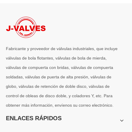
2026-07-06
J-VALVES La resistencia de la fabricación de válvulas de compuerta de gran diámetro se muestra en las fotografías del taller: por qué Global Projects confía en nuestra fábrica
J-VALVES fabrica válvulas de compuerta WCB de gran diámetro de 1
Fabricante y proveedor de válvulas industriales, que incluye
válvulas de bola flotantes, válvulas de bola de mierda,
válvulas de compuerta con bridas, válvulas de compuerta
soldadas, válvulas de puerta de alta presión, válvulas de
globo, válvulas de retención de doble disco, válvulas de
control de obleas de disco doble, y coladores Y, etc. Para
obtener más información, envíenos su correo electrónico.
2026-07-04
Válvula de globo de ángulo criogénica: diseño de ingeniería y rendimiento en sistemas de GNL de alta presión
ENLACES RÁPIDOS
En sistemas de tuberías criogénicas y de baja temperatura, los co