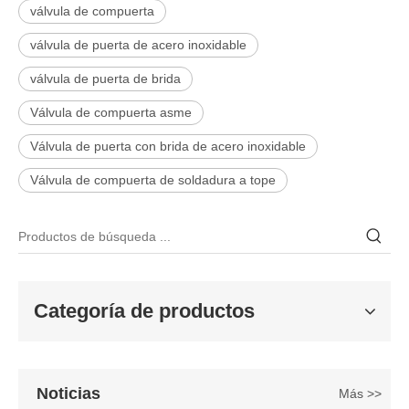
válvula de compuerta
válvula de puerta de acero inoxidable
válvula de puerta de brida
Válvula de compuerta asme
Válvula de puerta con brida de acero inoxidable
Válvula de compuerta de soldadura a tope
2026-06-25
Válvula de compuerta de bronce, níquel y aluminio C95800: diseño técnico, rendimiento y aplicaciones industriales
En ingeniería marina, plataformas marinas y entornos industriales 
Categoría de productos
Noticias
Más >>