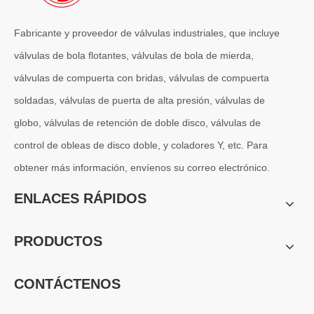
Fabricante y proveedor de válvulas industriales, que incluye
válvulas de bola flotantes, válvulas de bola de mierda,
válvulas de compuerta con bridas, válvulas de compuerta
soldadas, válvulas de puerta de alta presión, válvulas de
globo, válvulas de retención de doble disco, válvulas de
control de obleas de disco doble, y coladores Y, etc. Para
obtener más información, envíenos su correo electrónico.
2026-07-04
ENLACES RÁPIDOS
Válvula de globo de ángulo criogénica: diseño de ingeniería y rendimiento en sistemas de GNL de alta presión
En sistemas de tuberías criogénicas y de baja temperatura, los co
PRODUCTOS
CONTÁCTENOS