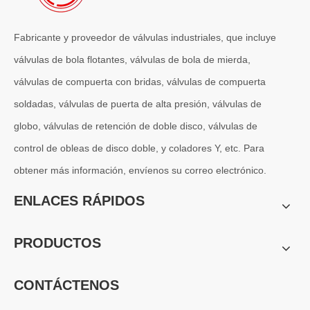
Fabricante y proveedor de válvulas industriales, que incluye
válvulas de bola flotantes, válvulas de bola de mierda,
válvulas de compuerta con bridas, válvulas de compuerta
soldadas, válvulas de puerta de alta presión, válvulas de
globo, válvulas de retención de doble disco, válvulas de
control de obleas de disco doble, y coladores Y, etc. Para
obtener más información, envíenos su correo electrónico.
2026-07-04
Válvula de globo de ángulo criogénica: diseño de ingeniería y rendimiento en sistemas de GNL de alta presión
ENLACES RÁPIDOS
En sistemas de tuberías criogénicas y de baja temperatura, los co
PRODUCTOS
CONTÁCTENOS