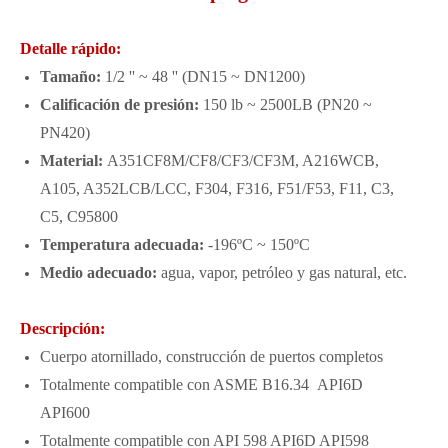
Detalle rápido:
Tamaño:
1/2 '' ~ 48 '' (DN15 ~ DN1200)
Calificación de presión:
150 lb ~ 2500LB (PN20 ~
PN420)
Material:
A351CF8M/CF8/CF3/CF3M, A216WCB,
A105, A352LCB/LCC, F304, F316, F51/F53, F11, C3,
C5, C95800
Temperatura adecuada:
-196ºC ~ 150ºC
Medio adecuado:
agua, vapor, petróleo y gas natural, etc.
Descripción:
Cuerpo atornillado, construcción de puertos completos
Totalmente compatible con ASME B16.34 API6D
API600
Totalmente compatible con API 598 API6D API598