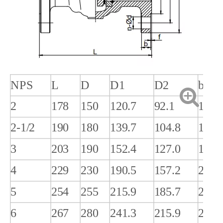
NPS
L
D
D1
D2
b
2
178
150
120.7
92.1
14.3
2-1/2
190
180
139.7
104.8
15.9
3
203
190
152.4
127.0
17.5
4
229
230
190.5
157.2
22.3
5
254
255
215.9
185.7
22.3
6
267
280
241.3
215.9
22.9