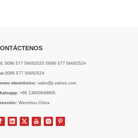
2026-07-04
Válvula de globo de ángulo criogénica: diseño de ingeniería y rendimiento en sistemas de GNL de alta presión
En sistemas de tuberías criogénicas y de baja temperatu
ONTÁCTENOS
el:
0086 577 56692520 /0086 577 56692524
ax:
0086 577 56692524
orreo electrónico:
sales@j-valves.com
hatsapp:
+86 13600648865
irección:
Wenzhou China
2026-07-03
Diseño, rendimiento y aplicaciones de válvulas de compuerta industriales en sistemas de tuberías de alta presión
Las válvulas de compuerta son una de las válvulas de aisl