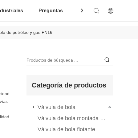
dustriales
Preguntas Frecuentes
Contáctenos
able de petróleo y gas PN16
Categoría de productos
cidad
vías
Válvula de bola
lidad.
Válvula de bola montada en el muelle
Válvula de bola flotante