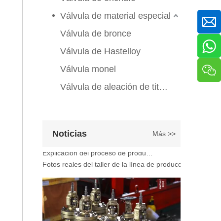
Válvula de compuerta de bronce, níquel y aluminio C95800: diseño técnico, rendimiento y aplicaciones industriales
Válvula de material especial
En ingeniería marina, plataformas marinas y entornos ind
Válvula de bronce
Válvula de Hastelloy
Válvula monel
Válvula de aleación de titanio
Noticias
Más >>
2026-07-07
Explicación del proceso de producción de válvulas de bola flotante | Tour J-VALVES Taller de fabricación de válvulas estándar
Fotos reales del taller de la línea de producción de vál