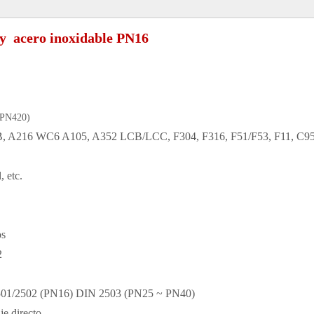
o y acero inoxidable PN16
 PN420)
A216 WC6 A105, A352 LCB/LCC, F304, F316, F51/F53, F11, C9
, etc.
os
2
2501/2502 (PN16) DIN 2503 (PN25 ~ PN40)
e directo