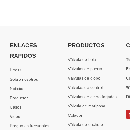
ENLACES
PRODUCTOS
C
RÁPIDOS
Válvula de bola
T
Válvulas de puerta
F
Hogar
Válvulas de globo
C
Sobre nosotros
Válvulas de control
W
Noticias
Válvulas de acero forjadas
D
Productos
Válvula de mariposa
Casos
Colador
Video
Válvula de enchufe
Preguntas frecuentes