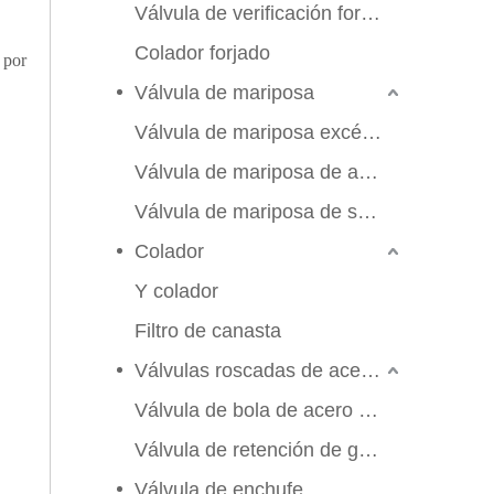
Válvula de verificación forjada
Colador forjado
 por
Válvula de mariposa
Válvula de mariposa excéntrica triple
Válvula de mariposa de alto rendimiento
Válvula de mariposa de sello suave
Colador
Y colador
Filtro de canasta
Válvulas roscadas de acero inoxidable
Válvula de bola de acero inoxidable
Válvula de retención de globo de compuerta
2026-06-25
Válvula de enchufe