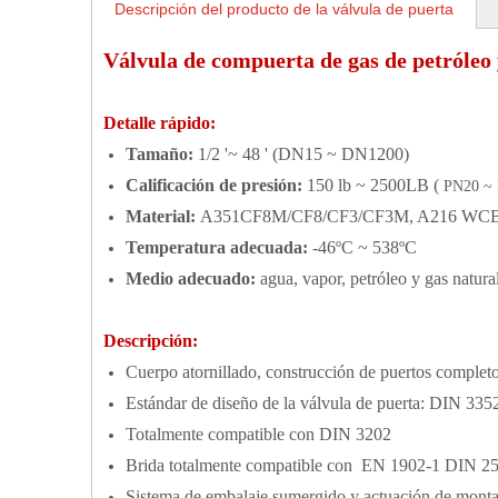
Descripción del producto de la válvula de puerta
Válvula de compuerta de gas de petróle
Detalle rápido:
Tamaño:
1/2 '~ 48 ' (DN15 ~ DN1200)
Calificación de presión:
150 lb ~ 2500LB (
PN20 ~
Material:
A351CF8M/CF8/CF3/CF3M, A216 WCB, 
Temperatura adecuada:
-46ºC ~ 538ºC
Medio adecuado:
agua, vapor, petróleo y gas natural
Descripción:
Cuerpo atornillado, construcción de puertos complet
Estándar de diseño de la válvula de puerta: DIN 335
Totalmente compatible con DIN 3202
Brida totalmente compatible con EN 1902-1 DIN 
Sistema de embalaje sumergido y actuación de montaj