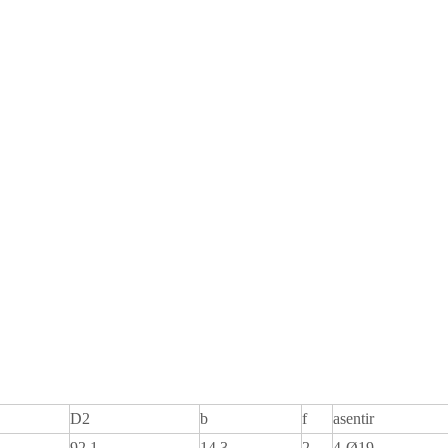
D2
b
f
asentir
92.1
14.3
2
4-Ø19