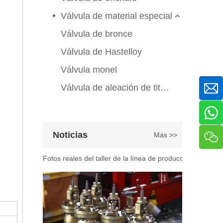
Válvula de compuerta de bronce, níquel y aluminio C95800: diseño técnico, rendimiento y aplicaciones industriales
En ingeniería marina, plataformas marinas y entornos ind
Válvula de material especial
Válvula de bronce
Válvula de Hastelloy
Válvula monel
Válvula de aleación de titanio
2026-07-07
Noticias
Más >>
Explicación del proceso de producción de válvulas de bola flotante | Tour J-VALVES Taller de fabricación de válvulas estándar
Fotos reales del taller de la línea de producción de vál