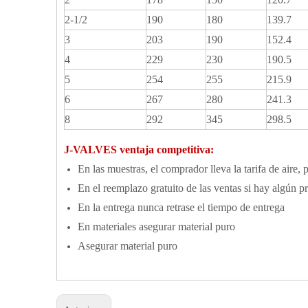
2-1/2
190
180
139.7
3
203
190
152.4
4
229
230
190.5
5
254
255
215.9
6
267
280
241.3
8
292
345
298.5
J-VALVES ventaja competitiva:
En las muestras, el comprador lleva la tarifa de aire, 
En el reemplazo gratuito de las ventas si hay algún 
En la entrega nunca retrase el tiempo de entrega
En materiales asegurar material puro
Asegurar material puro