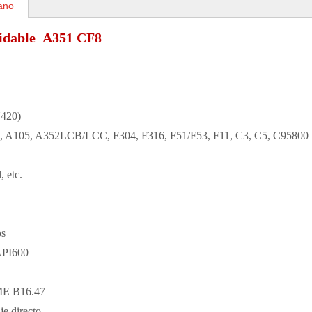
mano
oxidable A351 CF8
N420)
05, A352LCB/LCC, F304, F316, F51/F53, F11, C3, C5, C95800
, etc.
os
API600
ME B16.47
e directo