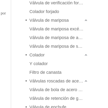
Válvula de verificación forjada
Colador forjado
 por
Válvula de mariposa
Válvula de mariposa excéntrica triple
Válvula de mariposa de alto rendimiento
Válvula de mariposa de sello suave
Colador
Y colador
Filtro de canasta
Válvulas roscadas de acero inoxidable
Válvula de bola de acero inoxidable
Válvula de retención de globo de compuerta
2026-06-25
Válvula de enchufe