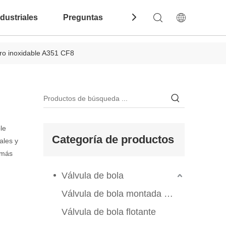
dustriales
Preguntas Frecuentes
Contáctenos
ero inoxidable A351 CF8
le
Categoría de productos
ales y
 más
Válvula de bola
Válvula de bola montada en el muelle
Válvula de bola flotante