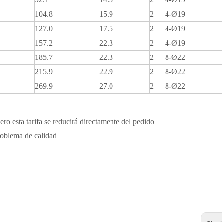
104.8
15.9
2
4-Ø19
127.0
17.5
2
4-Ø19
157.2
22.3
2
4-Ø19
185.7
22.3
2
8-Ø22
215.9
22.9
2
8-Ø22
269.9
27.0
2
8-Ø22
pero esta tarifa se reducirá directamente del pedido
problema de calidad