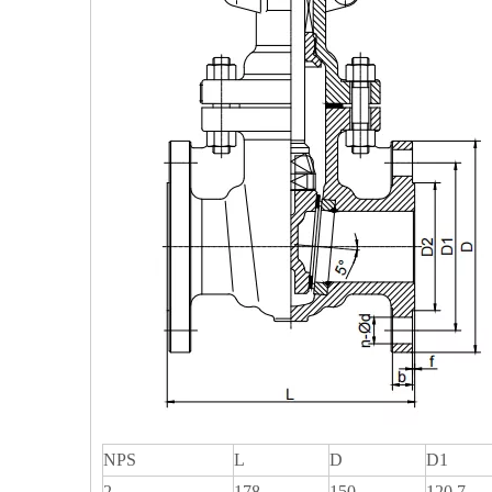
NPS
L
D
D1
2
178
150
120.7