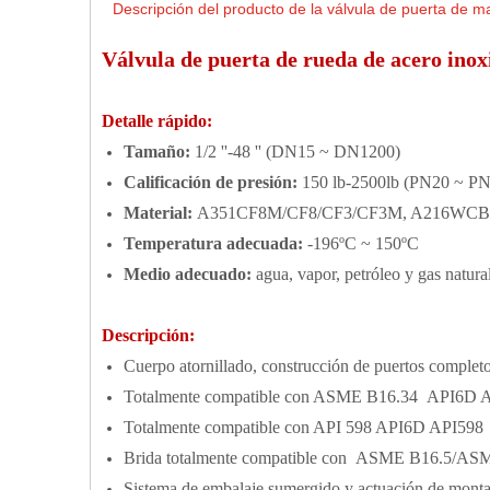
Descripción del producto de la válvula de puerta de 
Válvula de puerta de rueda de acero in
Detalle rápido:
Tamaño:
1/2 ''-48 '' (DN15 ~ DN1200)
Calificación de presión:
150 lb-2500lb (PN20 ~ P
Material:
A351CF8M/CF8/CF3/CF3M, A216WCB, A1
Temperatura adecuada:
-196ºC ~ 150ºC
Medio adecuado:
agua, vapor, petróleo y gas natural
Descripción:
Cuerpo atornillado, construcción de puertos complet
Totalmente compatible con ASME B16.34 API6D 
Totalmente compatible con API 598 API6D API598
Brida totalmente compatible con ASME B16.5/AS
Sistema de embalaje sumergido y actuación de montaj