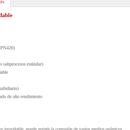
ada
dable
 PN420)
s subprocesos estándar)
dable
ubidiario)
ado de alto rendimiento
o inoxidable, puede resistir la corrosión de varios medios químicos.