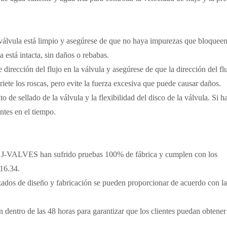
la válvula está limpio y asegúrese de que no haya impurezas que bloqueen
 está intacta, sin daños o rebabas.
 dirección del flujo en la válvula y asegúrese de que la dirección del fl
priete los roscas, pero evite la fuerza excesiva que puede causar daños.
o de sellado de la válvula y la flexibilidad del disco de la válvula. Si h
tes en el tiempo.
e J-VALVES han sufrido pruebas 100% de fábrica y cumplen con los
16.34.
izados de diseño y fabricación se pueden proporcionar de acuerdo con la
n dentro de las 48 horas para garantizar que los clientes puedan obtener