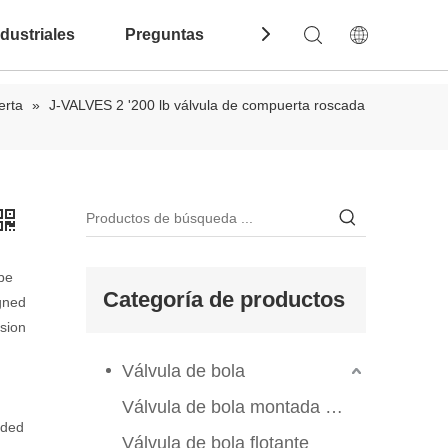
dustriales
Preguntas Frecuentes
Contáctenos
erta
»
J-VALVES 2 '200 lb válvula de compuerta roscada
be
Categoría de productos
igned
sion
Válvula de bola
Válvula de bola montada en el muelle
aded
Válvula de bola flotante