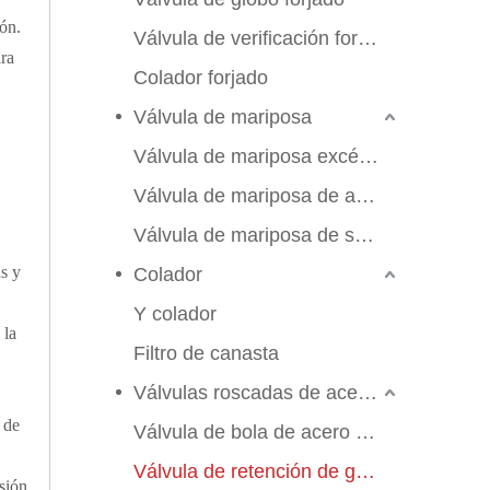
ión.
Válvula de verificación forjada
ara
Colador forjado
Válvula de mariposa
Válvula de mariposa excéntrica triple
Válvula de mariposa de alto rendimiento
Válvula de mariposa de sello suave
as y
Colador
Y colador
 la
Filtro de canasta
Válvulas roscadas de acero inoxidable
 de
Válvula de bola de acero inoxidable
Válvula de retención de globo de compuerta
sión.
2026-06-25