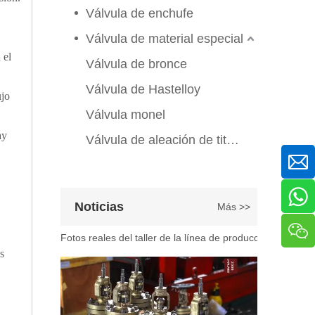
Válvula de enchufe
Válvula de compuerta de bronce, níquel y aluminio C95800: diseño técnico, rendimiento y aplicaciones industriales
En ingeniería marina, plataformas marinas y entornos ind
Válvula de material especial
 el
Válvula de bronce
Válvula de Hastelloy
ujo
Válvula monel
ay
Válvula de aleación de titanio
2026-07-07
Noticias
Más >>
Explicación del proceso de producción de válvulas de bola flotante | Tour J-VALVES Taller de fabricación de válvulas estándar
Fotos reales del taller de la línea de producción de vál
s