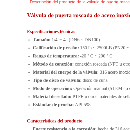
Descripción del producto de la válvula de puerta rosc
Válvula de puerta roscada de acero inoxi
Especificaciones técnicas
Tamaño:
1/4 '~ 4 ' (DN6 ~ DN100)
Calificación de presión:
150 lb ~ 2500LB (PN20 ~
Rango de temperatura:
-20 ° C ~ 200 ° C
Método de conexión:
conexión roscada (NPT u otro
Material del cuerpo de la válvula:
316 acero inoxi
Tipo de disco de válvula:
disco de cuña
Modo de operación:
Operación manual (STEM no s
Material de sellado:
PTFE u otros materiales de sell
Estándar de prueba:
API 598
Características del producto
Fuerte resistencia a la corrosión:
hecha de 316 acer