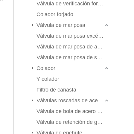
Válvula de verificación forjada
Colador forjado
Válvula de mariposa
Válvula de mariposa excéntrica triple
Válvula de mariposa de alto rendimiento
Válvula de mariposa de sello suave
Colador
Y colador
Filtro de canasta
Válvulas roscadas de acero inoxidable
Válvula de bola de acero inoxidable
Válvula de retención de globo de compuerta
2026-06-25
Válvula de enchufe
Válvula de compuerta de bronce, níquel y aluminio C95800: diseño técnico, rendimiento y aplicaciones industriales