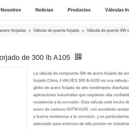
 Nosotros
Noticias
Productos
Válvulas In
acero forjadas
»
Válvula de puerta forjada
»
Válvula de puerta SW d
forjado de 300 lb A105
La válvula de compuerta SW de acero forjado de ac
forjado China J-VALVES 300 lb A105 es una válvula
globo de acero forjado de alto rendimiento diseñada
aplicaciones industriales que requieren alta confiabil
resistencia a la corrosión. Esta válvula está hecha d
acero de carbono ASTM A105, con excelente resiste
y buena resistencia a la corrosión, y es particularme
adecuado para entornos de alta presión en industri