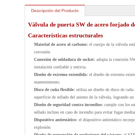
Descripción del Producto
Válvula de puerta SW de acero forjado d
Características estructurales
Material de acero al carbono:
el cuerpo de la válvula es
corrosión.
Conexión de soldadura de socket:
adopta la conexión S
instalación confiable y estricta.
Diseño de extremo extendido:
el diseño de extremo extend
mantenimiento.
Disco de cuña flexible:
utiliza un diseño de disco de cuña
superficie de sellado del asiento de la válvula, logrando un 
Diseño de seguridad contra incendios:
cumple con los es
sellado incluso en caso de incendio para evitar fugas media
Dispositivo antiestático:
el dispositivo antiestático incor
explosión.
Diseño de prevención de explosiones del vástago:
el STE