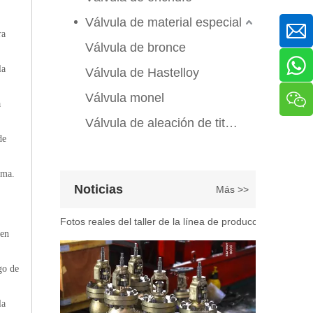
En ingeniería marina, plataformas marinas y entornos ind
Válvula de material especial
ra
Válvula de bronce
la
Válvula de Hastelloy
Válvula monel
a
Válvula de aleación de titanio
de
ema.
2026-07-07
Noticias
Más >>
Explicación del proceso de producción de válvulas de bola flotante | Tour J-VALVES Taller de fabricación de válvulas estándar
Fotos reales del taller de la línea de producción de vál
 en
go de
la