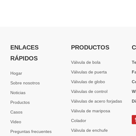
ENLACES
PRODUCTOS
C
RÁPIDOS
Válvula de bola
T
Válvulas de puerta
F
Hogar
Válvulas de globo
C
Sobre nosotros
Válvulas de control
W
Noticias
Válvulas de acero forjadas
D
Productos
Válvula de mariposa
Casos
Colador
Video
Válvula de enchufe
Preguntas frecuentes