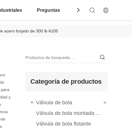
dustriales
Preguntas Frecuentes
Contáctenos
e acero forjado de 300 lb A105
ero
Categoría de productos
 de
 para
idad y
Válvula de bola
e
ncia
Válvula de bola montada en el muelle
nte
Válvula de bola flotante
as