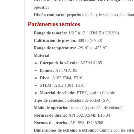
operativa.
Diseño compacto:
pequeño tamaño y luz de peso, facilitand
Parámetros técnicos
Rango de tamaño:
1/2 ″ a 12 ″ (DN15 a DN300)
Calificación de presión:
300 lb (PN50)
Rango de temperatura:
-29 ℃ a +425 ℃
Material:
Cuerpo de la válvula:
ASTM A105
Bonnet:
ASTM A105
Disco:
A182 F304, F316
STEM:
A182 F304, F316
Material de sellado:
PTFE, grafito flexible
Tipo de conexión:
soldadura de socket (SW)
Modo de operación:
manual (operación de volante)
Normas de diseño:
API 602, ASME B16.34
Normas de prueba:
API 598, ISO 5208
Dimensiones de extremo a extremo:
Cumple con los est