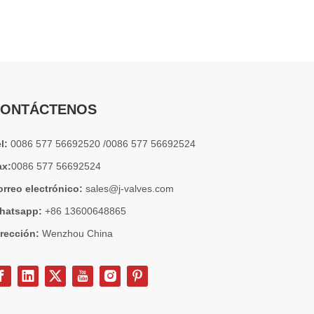
2026-07-04
Válvula de globo de ángulo criogénica: diseño de ingeniería y rendimiento en sistemas de GNL de alta presión
En sistemas de tuberías criogénicas y de baja temperatu
ONTÁCTENOS
el:
0086 577 56692520 /0086 577 56692524
ax:
0086 577 56692524
orreo electrónico:
sales@j-valves.com
hatsapp:
+86 13600648865
irección:
Wenzhou China
2026-07-03
Diseño, rendimiento y aplicaciones de válvulas de compuerta industriales en sistemas de tuberías de alta presión
Las válvulas de compuerta son una de las válvulas de aisl