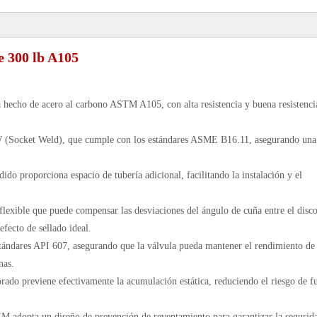
e 300 lb A105
tá hecho de acero al carbono ASTM A105, con alta resistencia y buena resistencia
W (Socket Weld), que cumple con los estándares ASME B16.11, asegurando una
ido proporciona espacio de tubería adicional, facilitando la instalación y el
 flexible que puede compensar las desviaciones del ángulo de cuña entre el disco
efecto de sellado ideal.
tándares API 607, asegurando que la válvula pueda mantener el rendimiento de
nas.
porado previene efectivamente la acumulación estática, reduciendo el riesgo de f
M adopta un diseño de prevención de reventamiento para garantizar la segurid