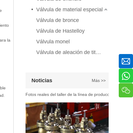
Válvula de compuerta de bronce, níquel y aluminio C95800: diseño técnico, rendimiento y aplicaciones industriales
En ingeniería marina, plataformas marinas y entornos ind
Válvula de material especial
e
Válvula de bronce
iento
Válvula de Hastelloy
ara la
Válvula monel
Válvula de aleación de titanio
2026-07-07
Noticias
Más >>
Explicación del proceso de producción de válvulas de bola flotante | Tour J-VALVES Taller de fabricación de válvulas estándar
ble
Fotos reales del taller de la línea de producción de vál
ad.