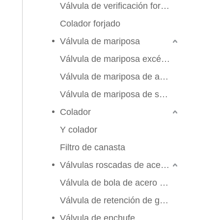
Válvula de verificación forjada
Colador forjado
Válvula de mariposa
Válvula de mariposa excéntrica triple
Válvula de mariposa de alto rendimiento
Válvula de mariposa de sello suave
Colador
Y colador
Filtro de canasta
Válvulas roscadas de acero inoxidable
Válvula de bola de acero inoxidable
Válvula de retención de globo de compuerta
2026-06-25
Válvula de enchufe