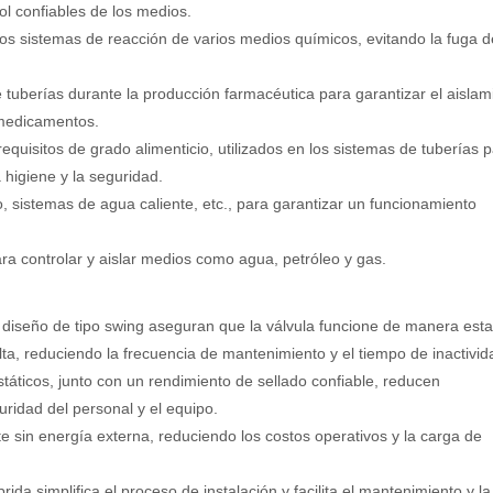
ol confiables de los medios.
los sistemas de reacción de varios medios químicos, evitando la fuga d
 tuberías durante la producción farmacéutica para garantizar el aislam
 medicamentos.
equisitos de grado alimenticio, utilizados en los sistemas de tuberías p
 higiene y la seguridad.
, sistemas de agua caliente, etc., para garantizar un funcionamiento
a controlar y aislar medios como agua, petróleo y gas.
l diseño de tipo swing aseguran que la válvula funcione de manera esta
ta, reduciendo la frecuencia de mantenimiento y el tiempo de inactivid
státicos, junto con un rendimiento de sellado confiable, reducen
uridad del personal y el equipo.
 sin energía externa, reduciendo los costos operativos y la carga de
rida simplifica el proceso de instalación y facilita el mantenimiento y la