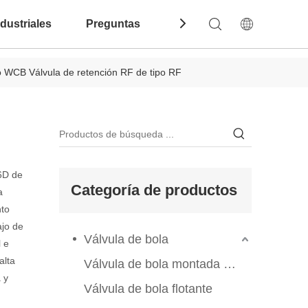
dustriales
Preguntas Frecuentes
Contáctenos
o WCB Válvula de retención RF de tipo RF
 6D de
Categoría de productos
a
nto
ajo de
Válvula de bola
l e
alta
Válvula de bola montada en el muelle
 y
Válvula de bola flotante