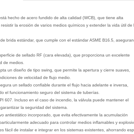
 está hecho de acero fundido de alta calidad (WCB), que tiene alta
resistir la erosión de varios medios químicos y extender la vida útil de 
de brida estándar, que cumple con el estándar ASME B16.5, asegura
superficie de sellado RF (cara elevada), que proporciona un excelente
ad de medios.
opta un diseño de tipo swing, que permite la apertura y cierre suaves,
diciones de velocidad de flujo medio.
egura un sellado confiable durante el flujo hacia adelante e inversa,
o el funcionamiento seguro del sistema de tuberías.
I 607. Incluso en el caso de incendio, la válvula puede mantener el
garantizar la seguridad del sistema.
vo antiestático incorporado, que evita efectivamente la acumulación
s particularmente adecuado para controlar medios inflamables y explosiv
 fácil de instalar e integrar en los sistemas existentes, ahorrando esp