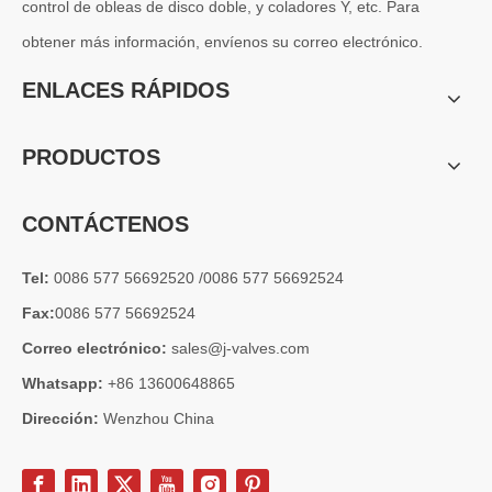
control de obleas de disco doble, y coladores Y, etc. Para
obtener más información, envíenos su correo electrónico.
2026-07-04
ENLACES RÁPIDOS
Válvula de globo de ángulo criogénica: diseño de ingeniería y rendimiento en sistemas de GNL de alta presión
En sistemas de tuberías criogénicas y de baja temperatura, los co
PRODUCTOS
CONTÁCTENOS
Tel:
0086 577 56692520 /0086 577 56692524
Fax:
0086 577 56692524
Correo electrónico:
sales@j-valves.com
Whatsapp:
+86 13600648865
Dirección:
Wenzhou China
2026-07-03
Diseño, rendimiento y aplicaciones de válvulas de compuerta industriales en sistemas de tuberías de alta presión