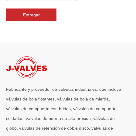
Entregar
2026-07-06
J-VALVES La resistencia de la fabricación de válvulas de compuerta de gran diámetro se muestra en las fotografías del taller: por qué Global Projects confía en nuestra fábrica
J-VALVES fabrica válvulas de compuerta WCB de gran diámetro de 1
Fabricante y proveedor de válvulas industriales, que incluye
válvulas de bola flotantes, válvulas de bola de mierda,
válvulas de compuerta con bridas, válvulas de compuerta
soldadas, válvulas de puerta de alta presión, válvulas de
globo, válvulas de retención de doble disco, válvulas de