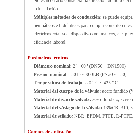
No es necesario considerar la dirección de flujo del m
la instalación.
Múltiples métodos de conducción:
se puede equipar
neumáticos e hidráulicos para cumplir con diferentes 
eléctricos rotativos, dispositivos neumáticos, etc. p
eficiencia laboral.
Parámetros técnicos
Diámetro nominal:
2 '~ 60 ' (DN50 ~ DN1500)
Presión nominal:
150 lb ~ 900LB (PN20 ~ 150)
Temperatura de trabajo:
-20 ° C ~ 425 ° C
Material del cuerpo de la válvula:
acero fundido (W
Material de disco de válvula:
acero fundido, acero 
Material del vástago de la válvula:
13%CR, 316, 30
Material de sellado:
NBR, EPDM, PTFE, R-PTFE, PP
Campos de aplicación