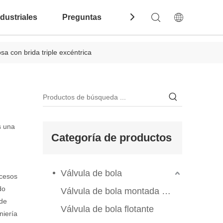
dustriales
Preguntas Frecuentes
Contáctenos
sa con brida triple excéntrica
s una
Categoría de productos
Válvula de bola
ocesos
do
Válvula de bola montada en el muelle
 de
Válvula de bola flotante
niería