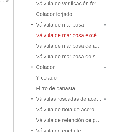
cia de
Válvula de verificación forjada
Colador forjado
Válvula de mariposa
Válvula de mariposa excéntrica triple
Válvula de mariposa de alto rendimiento
Válvula de mariposa de sello suave
Colador
Y colador
Filtro de canasta
Válvulas roscadas de acero inoxidable
Válvula de bola de acero inoxidable
Válvula de retención de globo de compuerta
2026-06-25
Válvula de enchufe