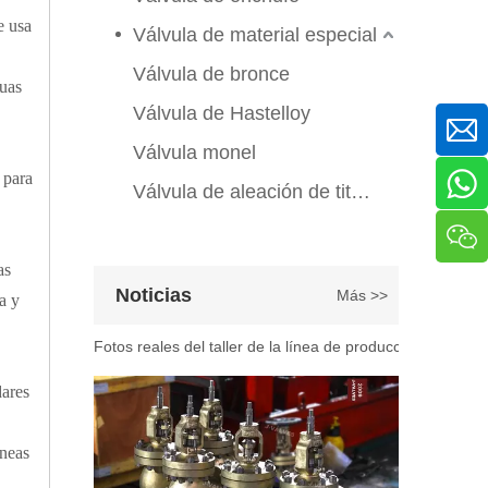
Válvula de compuerta de bronce, níquel y aluminio C95800: diseño técnico, rendimiento y aplicaciones industriales
e usa
En ingeniería marina, plataformas marinas y entornos ind
Válvula de material especial
Válvula de bronce
guas
Válvula de Hastelloy
Válvula monel
 para
Válvula de aleación de titanio
as
2026-07-07
Noticias
Más >>
ía y
Explicación del proceso de producción de válvulas de bola flotante | Tour J-VALVES Taller de fabricación de válvulas estándar
Fotos reales del taller de la línea de producción de vál
dares
íneas