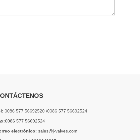
2026-07-04
Válvula de globo de ángulo criogénica: diseño de ingeniería y rendimiento en sistemas de GNL de alta presión
En sistemas de tuberías criogénicas y de baja temperatu
ONTÁCTENOS
2026-07-03
el:
0086 577 56692520 /0086 577 56692524
Diseño, rendimiento y aplicaciones de válvulas de compuerta industriales en sistemas de tuberías de alta presión
ax:
0086 577 56692524
Las válvulas de compuerta son una de las válvulas de aisl
orreo electrónico:
sales@j-valves.com